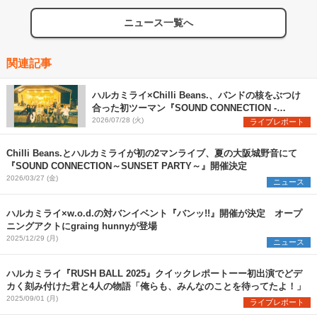
ニュース一覧へ
関連記事
ハルカミライ×Chilli Beans.、バンドの核をぶつけ
合った初ツーマン『SOUND CONNECTION -
SUNSET PARTY-』レポート
2026/07/28 (火)
ライブレポート
Chilli Beans.とハルカミライが初の2マンライブ、夏の大阪城野音にて
『SOUND CONNECTION～SUNSET PARTY～』開催決定
2026/03/27 (金)
ニュース
ハルカミライ×w.o.d.の対バンイベント『バンッ!!』開催が決定 オープ
ニングアクトにgraing hunnyが登場
2025/12/29 (月)
ニュース
ハルカミライ『RUSH BALL 2025』クイックレポートーー初出演でどデ
カく刻み付けた君と4人の物語「俺らも、みんなのことを待ってたよ！」
2025/09/01 (月)
ライブレポート