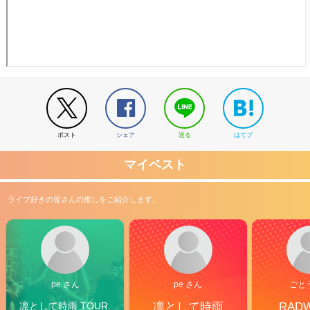
ポスト
シェア
送る
はてブ
マイベスト
ライブ好きの皆さんの推しをご紹介します。
pe さん
pe さん
ごと
凛として時雨 TOUR 
凛として時雨
RAD