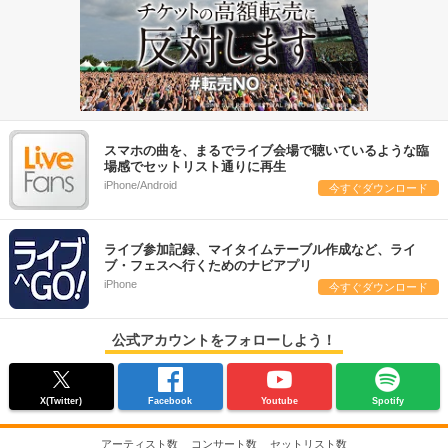
スマホの曲を、まるでライブ会場で聴いているような臨
場感でセットリスト通りに再生
iPhone/Android
今すぐダウンロード
ライブ参加記録、マイタイムテーブル作成など、ライ
ブ・フェスへ行くためのナビアプリ
iPhone
今すぐダウンロード
公式アカウントをフォローしよう！
X(Twitter)
Facebook
Youtube
Spotify
アーティスト数
コンサート数
セットリスト数