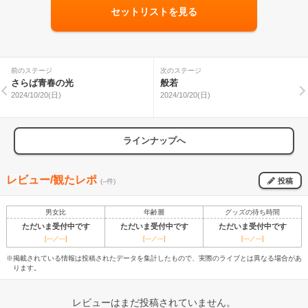
セットリストを見る
前のステージ
次のステージ
さらば青春の光
般若
2024/10/20(日)
2024/10/20(日)
ラインナップへ
レビュー/観たレポ
投稿
(--件)
男女比
年齢層
グッズの待ち時間
ただいま受付中です
ただいま受付中です
ただいま受付中です
[---／---]
[---／---]
[---／---]
※掲載されている情報は投稿されたデータを集計したもので、実際のライブとは異なる場合があ
ります。
レビューはまだ投稿されていません。