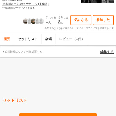
＠市川市文化会館 大ホール (千葉県)
» 他の出演アーティストを見る
気になる
参加した
気になる
参加した
--
8
人
人
参加する(した)を登録すると、マイページでライブを管理できます
概要
セットリスト
会場
レビュー（--件）
▼公演情報について指摘/訂正する
編集する
セットリスト