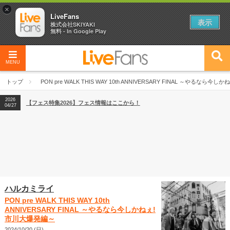
×
LiveFans
表示
株式会社SKIYAKI
無料 - In Google Play
MENU
2026
【フェス特集2026】フェス情報はここから！
04/27
トップ
PON pre WALK THIS WAY 10th ANNIVERSARY FINAL ～やるなら
2026
【ライブ動員ランキング】2026年上半期編発表！
07/28
2026
【フェス特集2026】フェス情報はここから！
04/27
2026
【ライブ動員ランキング】2026年上半期編発表！
07/28
ハルカミライ
PON pre WALK THIS WAY 10th
ANNIVERSARY FINAL ～やるなら今しかねぇ!
市川大爆発編～
2024/10/20 (日)