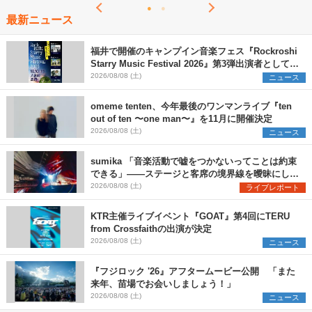
最新ニュース
福井で開催のキャンプイン音楽フェス『Rockroshi
Starry Music Festival 2026』第3弾出演者として
SCOOBIE DO、かりゆし58、Reiを発表
2026/08/08 (土)
ニュース
omeme tenten、今年最後のワンマンライブ『ten
out of ten 〜one man〜』を11月に開催決定
2026/08/08 (土)
ニュース
sumika 「音楽活動で嘘をつかないってことは約束
できる」――ステージと客席の境界線を曖昧にし
た、ツアーファイナル武道館公演レポート
2026/08/08 (土)
ライブレポート
KTR主催ライブイベント『GOAT』第4回にTERU
from Crossfaithの出演が決定
2026/08/08 (土)
ニュース
『フジロック '26』アフタームービー公開 「また
来年、苗場でお会いしましょう！」
2026/08/08 (土)
ニュース