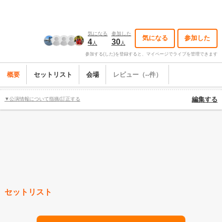
気になる
参加した
気になる
参加した
4
30
人
人
参加する(した)を登録すると、マイページでライブを管理できます
概要
セットリスト
会場
レビュー（--件）
▼公演情報について指摘/訂正する
編集する
セットリスト