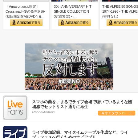
【Amazon.co.jp限定】
30th ANNIVERSARY HIT
THE ALFEE 50 SONG
Crossroad -愛の免許返納-
SINGLE COLLECTION
1974-1996 - THE ALFE
(初回限定盤A)(DVD付)(…
37(通常盤) - …
(特典なし)
スマホの曲を、まるでライブ会場で聴いているような臨
場感でセットリスト通りに再生
iPhone/Android
今すぐダウンロード
ライブ参加記録、マイタイムテーブル作成など、ライ
ブ・フェスへ行くためのナビアプリ