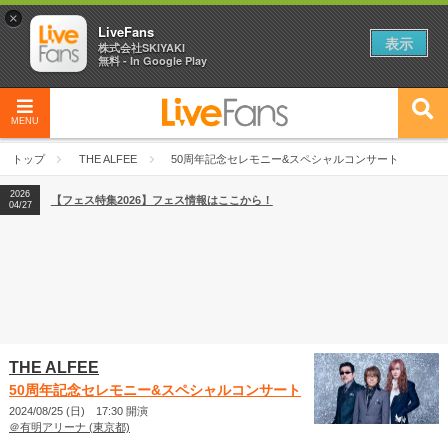
×
LiveFans
表示
株式会社SKIYAKI
無料 - In Google Play
MENU
2026
【フェス特集2026】フェス情報はここから！
04/27
トップ
THE ALFEE
50周年記念セレモニー&スペシャルコンサート
2026
【ライブ動員ランキング】2026年上半期編発表！
07/28
2026
【フェス特集2026】フェス情報はここから！
04/27
2026
【ライブ動員ランキング】2026年上半期編発表！
07/28
THE ALFEE
50周年記念セレモニー&スペシャルコンサート
2024/08/25 (日) 17:30 開演
＠有明アリーナ (東京都)