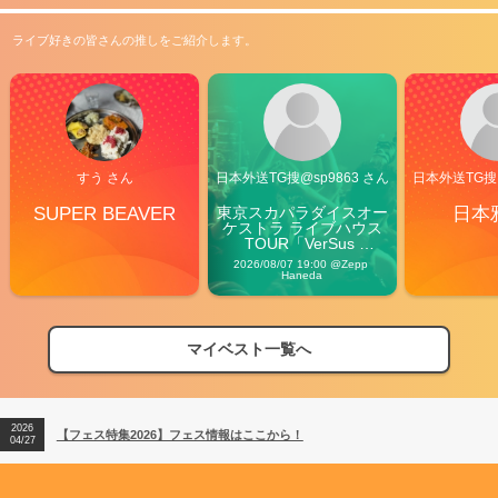
ライブ好きの皆さんの推しをご紹介します。
すう さん
日本外送TG搜@sp9863 さん
日本外送TG搜@
SUPER BEAVER
東京スカパラダイスオー
日本
ケストラ ライブハウス
TOUR「VerSus 
Carnival」
2026/08/07 19:00 @Zepp 
Haneda
マイベスト一覧へ
2026
【フェス特集2026】フェス情報はここから！
04/27
2026
【ライブ動員ランキング】2026年上半期編発表！
07/28
2026
【フェス特集2026】フェス情報はここから！
04/27
2026
【ライブ動員ランキング】2026年上半期編発表！
07/28