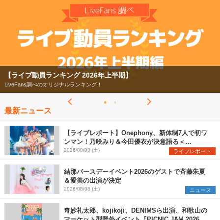
【ライブ動員ランキング 2026年上半期】
LiveFans調べのオリジナルランキング！
最新ニュース
【ライブレポート】Onephony、新体制7人で初ワ
ンマン！乃咲みり＆今田優衣が決意語る＜
Onephony新体制1st Oneman Live はじまりの夏
2026/08/08 (土)
ライブレポート
＞
結那バースデーイベント2026のゲストで斉藤朱夏
＆愛美の出演が決定
2026/08/08 (土)
ニュース
奇妙礼太郎、kojikoji、DENIMSら出演、和歌山の
マーケット型野外イベント『PICNIC JAM 2026』