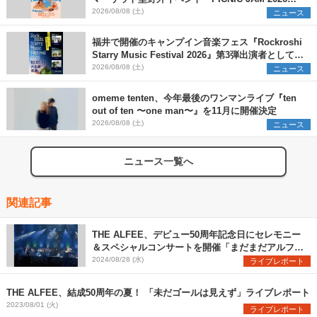
早割チケット発売開始
2026/08/08 (土)
ニュース
福井で開催のキャンプイン音楽フェス『Rockroshi
Starry Music Festival 2026』第3弾出演者として
SCOOBIE DO、かりゆし58、Reiを発表
2026/08/08 (土)
ニュース
omeme tenten、今年最後のワンマンライブ『ten
out of ten 〜one man〜』を11月に開催決定
2026/08/08 (土)
ニュース
ニュース一覧へ
関連記事
THE ALFEE、デビュー50周年記念日にセレモニー
＆スペシャルコンサートを開催「まだまだアルフィ
ーの旅は終わらない。未来は僕らとみんなを待って
2024/08/28 (水)
ライブレポート
います」
THE ALFEE、結成50周年の夏！ 「未だゴールは見えず」ライブレポート
2023/08/01 (火)
ライブレポート