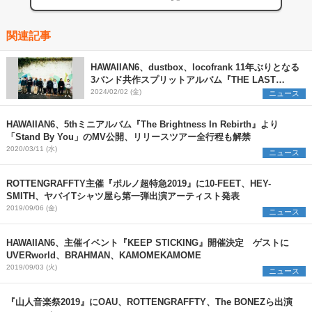
関連記事
HAWAIIAN6、dustbox、locofrank 11年ぶりとなる
3バンド共作スプリットアルバム『THE LAST
ANTHEMS』リリース決定＆6都市7会場にてツアー
2024/02/02 (金)
ニュース
も開催
HAWAIIAN6、5thミニアルバム『The Brightness In Rebirth』より
「Stand By You」のMV公開、リリースツアー全行程も解禁
2020/03/11 (水)
ニュース
ROTTENGRAFFTY主催『ポルノ超特急2019』に10-FEET、HEY-
SMITH、ヤバイTシャツ屋ら第一弾出演アーティスト発表
2019/09/06 (金)
ニュース
HAWAIIAN6、主催イベント『KEEP STICKING』開催決定 ゲストに
UVERworld、BRAHMAN、KAMOMEKAMOME
2019/09/03 (火)
ニュース
『山人音楽祭2019』にOAU、ROTTENGRAFFTY、The BONEZら出演