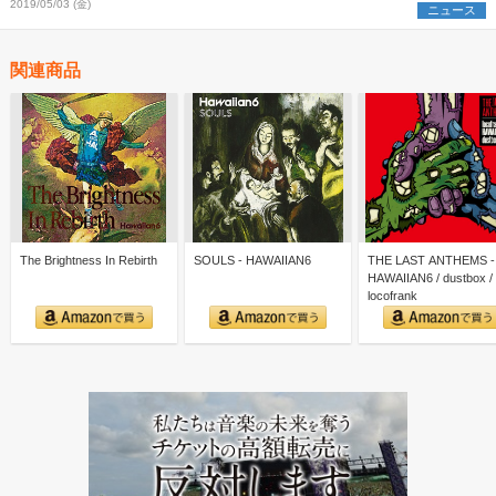
2019/05/03 (金)
ニュース
関連商品
The Brightness In Rebirth
SOULS - HAWAIIAN6
THE LAST ANTHEMS -
HAWAIIAN6 / dustbox /
locofrank