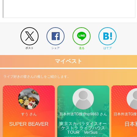
ポスト
シェア
送る
はてブ
マイベスト
ライブ好きの皆さんの推しをご紹介します。
すう さん
日本外送TG搜@sp9863 さん
日本外送TG搜@
SUPER BEAVER
東京スカパラダイスオー
日本
ケストラ ライブハウス
TOUR「VerSus 
Carnival」