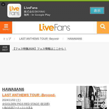
×
LiveFans
表示
株式会社SKIYAKI
無料 - In Google Play
MENU
2026
【フェス特集2026】フェス情報はここから！
04/27
トップ
LAST ANTHEMS TOUR -Beyond-
HAWAIIAN6
2026
【ライブ動員ランキング】2026年上半期編発表！
07/28
2026
【フェス特集2026】フェス情報はここから！
04/27
2026
【ライブ動員ランキング】2026年上半期編発表！
07/28
HAWAIIAN6
LAST ANTHEMS TOUR -Beyond-
2024/11/02 (土)
＠GOLDEN PIGS RED STAGE (新潟県)
» 他の出演アーティストを見る