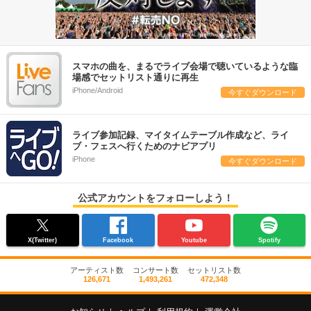
スマホの曲を、まるでライブ会場で聴いているような臨
場感でセットリスト通りに再生
iPhone/Android
今すぐダウンロード
ライブ参加記録、マイタイムテーブル作成など、ライ
ブ・フェスへ行くためのナビアプリ
iPhone
今すぐダウンロード
公式アカウントをフォローしよう！
X(Twitter)
Facebook
Youtube
Spotify
アーティスト数
コンサート数
セットリスト数
126,671
1,493,261
472,348