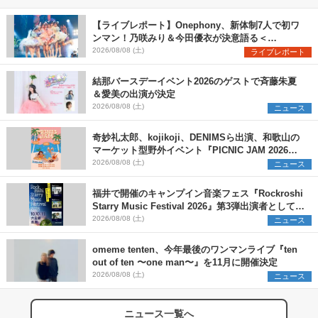
【ライブレポート】Onephony、新体制7人で初ワ
ンマン！乃咲みり＆今田優衣が決意語る＜
Onephony新体制1st Oneman Live はじまりの夏
2026/08/08 (土)
ライブレポート
＞
結那バースデーイベント2026のゲストで斉藤朱夏
＆愛美の出演が決定
2026/08/08 (土)
ニュース
奇妙礼太郎、kojikoji、DENIMSら出演、和歌山の
マーケット型野外イベント『PICNIC JAM 2026』
早割チケット発売開始
2026/08/08 (土)
ニュース
福井で開催のキャンプイン音楽フェス『Rockroshi
Starry Music Festival 2026』第3弾出演者として
SCOOBIE DO、かりゆし58、Reiを発表
2026/08/08 (土)
ニュース
omeme tenten、今年最後のワンマンライブ『ten
out of ten 〜one man〜』を11月に開催決定
2026/08/08 (土)
ニュース
ニュース一覧へ