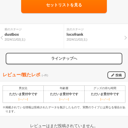
セットリストを見る
前のステージ
次のステージ
dustbox
locofrank
2024/11/02(土)
2024/11/02(土)
ラインナップへ
レビュー/観たレポ
投稿
(--件)
男女比
年齢層
グッズの待ち時間
ただいま受付中です
ただいま受付中です
ただいま受付中です
[---／---]
[---／---]
[---／---]
※掲載されている情報は投稿されたデータを集計したもので、実際のライブとは異なる場合があ
ります。
レビューはまだ投稿されていません。