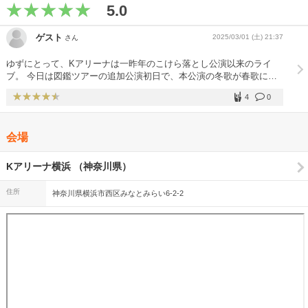
5.0
ゲスト
2025/03/01 (土) 21:37
さん
ゆずにとって、Kアリーナは一昨年のこけら落とし公演以来のライ
ブ。 今日は図鑑ツアーの追加公演初日で、本公演の冬歌が春歌に変
わりました。その他のセトリも、一緒に歌える曲が増えて更に楽しく
4
0
なった最高のライブでした！
会場
Kアリーナ横浜 （神奈川県）
住所
神奈川県横浜市西区みなとみらい6-2-2