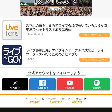
スマホの曲を、まるでライブ会場で聴いているような臨
場感でセットリスト通りに再生
iPhone/Android
今すぐダウンロード
ライブ参加記録、マイタイムテーブル作成など、ライ
ブ・フェスへ行くためのナビアプリ
iPhone
今すぐダウンロード
公式アカウントをフォローしよう！
X(Twitter)
Facebook
Youtube
Spotify
アーティスト数
コンサート数
セットリスト数
126,647
1,492,907
472,269