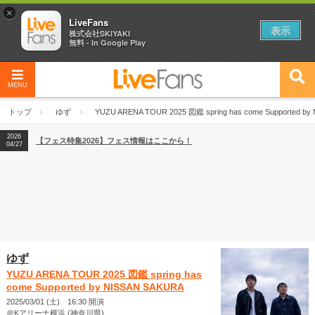
×
LiveFans
表示
株式会社SKIYAKI
無料 - In Google Play
MENU
2026
【フェス特集2026】フェス情報はここから！
04/27
トップ
ゆず
YUZU ARENA TOUR 2025 図鑑 spring has come Supported by
2026
【ライブ動員ランキング】2026年上半期編発表！
07/28
2026
【フェス特集2026】フェス情報はここから！
04/27
2026
【ライブ動員ランキング】2026年上半期編発表！
07/28
ゆず
YUZU ARENA TOUR 2025 図鑑 spring has
come Supported by NISSAN SAKURA
2025/03/01 (土) 16:30 開演
＠Kアリーナ横浜 (神奈川県)