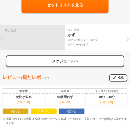
セットリストを見る
次の公演
前の公演
ゆず
2025/03/02 (日) 16:30
Kアリーナ横浜
スケジュールへ
レビュー/観たレポ
投稿
(1件)
男女比
年齢層
グッズの待ち時間
女性が多め
年齢問わず
10分～30分
[2票／3票]
[2票／3票]
[1票／2票]
踊れる
ノリノリ
泣ける
※掲載されている情報は投稿されたデータを集計したもので、実際のライブとは異なる場合があ
ります。