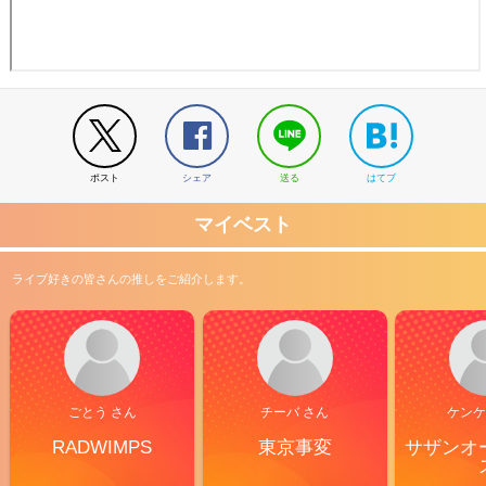
ポスト
シェア
送る
はてブ
マイベスト
ライブ好きの皆さんの推しをご紹介します。
ごとう さん
チーバ さん
ケンケ
RADWIMPS
東京事変
サザンオ