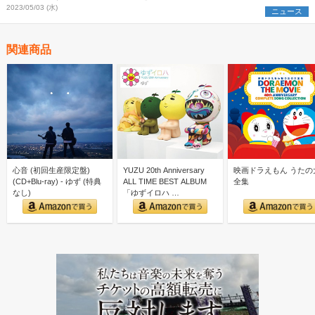
2023/05/03 (水)
ニュース
関連商品
心音 (初回生産限定盤)
YUZU 20th Anniversary
映画ドラえもん うたの
(CD+Blu-ray) - ゆず (特典
ALL TIME BEST ALBUM
全集
なし)
「ゆずイロハ …