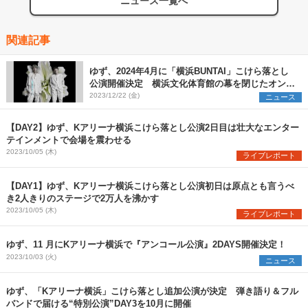
ニュース一覧へ
関連記事
ゆず、2024年4月に「横浜BUNTAI」こけら落とし
公演開催決定 横浜文化体育館の幕を閉じたオンラ
インツアーのコンセプトを再構築
2023/12/22 (金)
ニュース
【DAY2】ゆず、Kアリーナ横浜こけら落とし公演2日目は壮大なエンター
テインメントで会場を震わせる
2023/10/05 (木)
ライブレポート
【DAY1】ゆず、Kアリーナ横浜こけら落とし公演初日は原点とも言うべ
き2人きりのステージで2万人を沸かす
2023/10/05 (木)
ライブレポート
ゆず、11 月にKアリーナ横浜で『アンコール公演』2DAYS開催決定！
2023/10/03 (火)
ニュース
ゆず、「Kアリーナ横浜」こけら落とし追加公演が決定 弾き語り＆フル
バンドで届ける“特別公演”DAY3を10月に開催