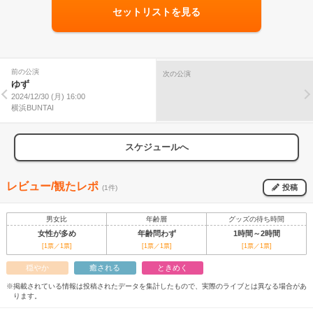
セットリストを見る
前の公演
次の公演
ゆず
2024/12/30 (月) 16:00
横浜BUNTAI
スケジュールへ
レビュー/観たレポ
投稿
(1件)
男女比
年齢層
グッズの待ち時間
女性が多め
年齢問わず
1時間～2時間
[1票／1票]
[1票／1票]
[1票／1票]
穏やか
癒される
ときめく
※掲載されている情報は投稿されたデータを集計したもので、実際のライブとは異なる場合があ
ります。