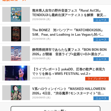
熊本県人吉市の野外音楽フェス『Rural Act'26』
TENDOUJIら最終出演アーティストを解禁 被災地
支援プロジェクトの始動も発表
2026/08/06 (木)
ニュース
The BONEZ 対バンツアー『MATCHBOX2026』
SiM、Fear, and Loathing in Las Vegasら対バン
アーティストを一斉解禁
2026/08/06 (木)
ニュース
静岡県焼津市であらたな夏フェス『BON BON BON
2026』が開催 音楽ライブ×盆踊り×DJ×屋台グル
メ×ランタンナイトで彩る2日間
2026/08/05 (水)
ニュース
【ライブレポート】yukaDD、圧巻の歌声と表現力
でトリを飾る＜WWS FESTIVAL vol.2＞
2026/08/05 (水)
ライブレポート
V系ハロウィンイベント『MASKED HALLOWEEN
2026』4日目、“渋谷魔界†モンスターナイト”出演6
組を発表
2026/08/05 (水)
ニュース