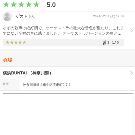
5.0
ゲスト
2024/12/31 (火) 19:30
さん
ゆずの歌声は絶好調で、オーケストラの壮大な音色が重なり、これま
でにない至福の音に感じました。 オーケストラバージョンの曲と、
ゆずの2人の弾き語り曲と両方あって、大晦日に贅沢な時間が過ごせ
3
0
ました！
会場
横浜BUNTAI （神奈川県）
住所
神奈川県横浜市中区不老町2-7-1