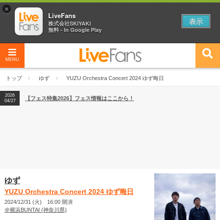
×
LiveFans
表示
株式会社SKIYAKI
無料 - In Google Play
MENU
2026
【フェス特集2026】フェス情報はここから！
04/27
トップ
ゆず
YUZU Orchestra Concert 2024 ゆず晦日
2026
【ライブ動員ランキング】2026年上半期編発表！
07/28
2026
【フェス特集2026】フェス情報はここから！
04/27
2026
【ライブ動員ランキング】2026年上半期編発表！
07/28
ゆず
YUZU Orchestra Concert 2024 ゆず晦日
2024/12/31 (火) 16:00 開演
＠横浜BUNTAI (神奈川県)