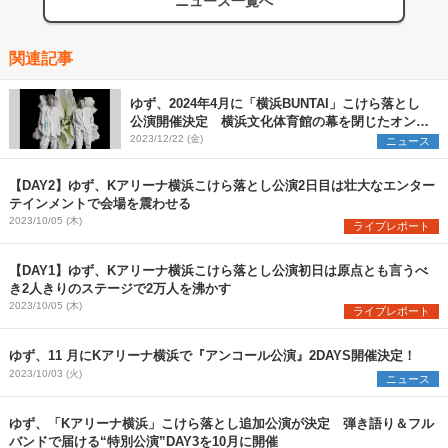
ニュース一覧へ
関連記事
ゆず、2024年4月に「横浜BUNTAI」こけら落とし
公演開催決定 横浜文化体育館の幕を閉じたオンラ
インツアーのコンセプトを再構築
2023/12/22 (金)
ニュース
【DAY2】ゆず、Kアリーナ横浜こけら落とし公演2日目は壮大なエンター
テインメントで会場を震わせる
2023/10/05 (木)
ライブレポート
【DAY1】ゆず、Kアリーナ横浜こけら落とし公演初日は原点とも言うべ
き2人きりのステージで2万人を沸かす
2023/10/05 (木)
ライブレポート
ゆず、11 月にKアリーナ横浜で『アンコール公演』2DAYS開催決定！
2023/10/03 (火)
ニュース
ゆず、「Kアリーナ横浜」こけら落とし追加公演が決定 弾き語り＆フル
バンドで届ける“特別公演”DAY3を10月に開催