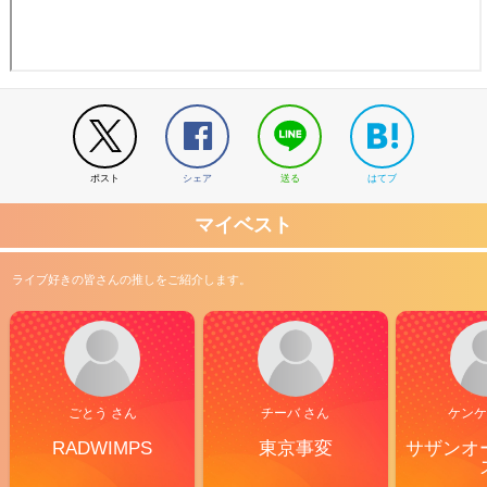
ポスト
シェア
送る
はてブ
マイベスト
ライブ好きの皆さんの推しをご紹介します。
ごとう さん
チーバ さん
ケンケ
RADWIMPS
東京事変
サザンオ