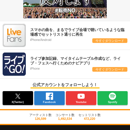
スマホの曲を、まるでライブ会場で聴いているような臨
場感でセットリスト通りに再生
iPhone/Android
今すぐダウンロード
ライブ参加記録、マイタイムテーブル作成など、ライ
ブ・フェスへ行くためのナビアプリ
iPhone
今すぐダウンロード
公式アカウントをフォローしよう！
X(Twitter)
Facebook
Youtube
Spotify
アーティスト数
コンサート数
セットリスト数
126,599
1,492,534
472,220