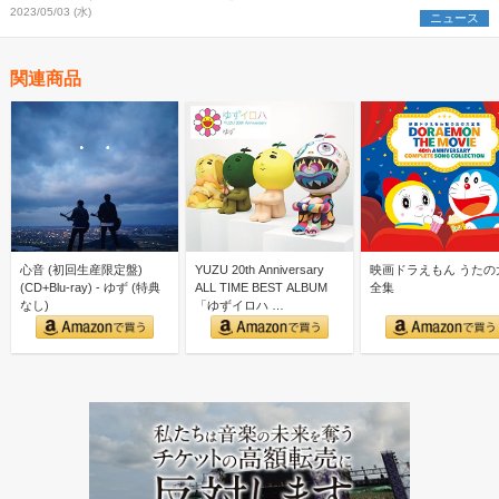
2023/05/03 (水)
ニュース
関連商品
心音 (初回生産限定盤)
YUZU 20th Anniversary
映画ドラえもん うたの
(CD+Blu-ray) - ゆず (特典
ALL TIME BEST ALBUM
全集
なし)
「ゆずイロハ …