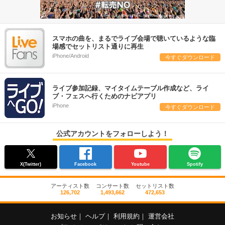
スマホの曲を、まるでライブ会場で聴いているような臨
場感でセットリスト通りに再生
iPhone/Android
今すぐダウンロード
ライブ参加記録、マイタイムテーブル作成など、ライ
ブ・フェスへ行くためのナビアプリ
iPhone
今すぐダウンロード
公式アカウントをフォローしよう！
X(Twitter)
Facebook
Youtube
Spotify
アーティスト数
コンサート数
セットリスト数
126,702
1,493,662
472,653
お知らせ
｜
ヘルプ
｜
利用規約
｜
運営会社