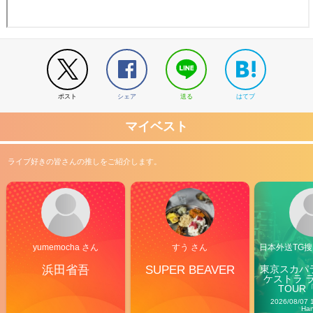
ポスト
シェア
送る
はてブ
マイベスト
ライブ好きの皆さんの推しをご紹介します。
yumemocha さん
すう さん
日本外送TG搜@
浜田省吾
SUPER BEAVER
東京スカパ
ケストラ 
TOUR「V
Carn
2026/08/07 
Ha