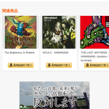
関連商品
The Brightness In Rebirth
SOULS - HAWAIIAN6
THE LAST ANTHEMS -
HAWAIIAN6 / dustbox /
locofrank