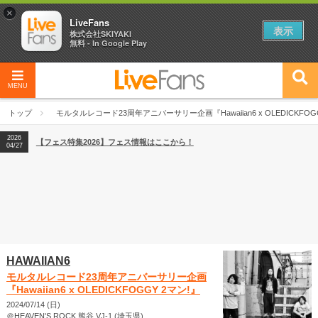
×
LiveFans
表示
株式会社SKIYAKI
無料 - In Google Play
MENU
2026
【フェス特集2026】フェス情報はここから！
04/27
トップ
モルタルレコード23周年アニバーサリー企画『Hawaiian6 x OLEDICKFOG
2026
【ライブ動員ランキング】2026年上半期編発表！
07/28
2026
【フェス特集2026】フェス情報はここから！
04/27
2026
【ライブ動員ランキング】2026年上半期編発表！
07/28
HAWAIIAN6
モルタルレコード23周年アニバーサリー企画
『Hawaiian6 x OLEDICKFOGGY 2マン!』
2024/07/14 (日)
＠HEAVEN'S ROCK 熊谷 VJ-1 (埼玉県)