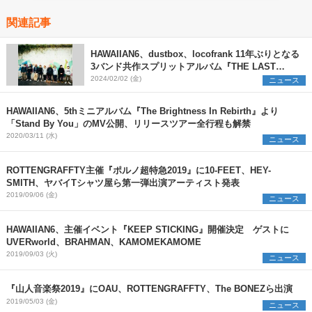
関連記事
HAWAIIAN6、dustbox、locofrank 11年ぶりとなる
3バンド共作スプリットアルバム『THE LAST
ANTHEMS』リリース決定＆6都市7会場にてツアー
2024/02/02 (金)
ニュース
も開催
HAWAIIAN6、5thミニアルバム『The Brightness In Rebirth』より
「Stand By You」のMV公開、リリースツアー全行程も解禁
2020/03/11 (水)
ニュース
ROTTENGRAFFTY主催『ポルノ超特急2019』に10-FEET、HEY-
SMITH、ヤバイTシャツ屋ら第一弾出演アーティスト発表
2019/09/06 (金)
ニュース
HAWAIIAN6、主催イベント『KEEP STICKING』開催決定 ゲストに
UVERworld、BRAHMAN、KAMOMEKAMOME
2019/09/03 (火)
ニュース
『山人音楽祭2019』にOAU、ROTTENGRAFFTY、The BONEZら出演
2019/05/03 (金)
ニュース