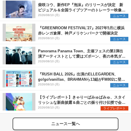
柴咲コウ、新作EP『泡沫』のリリースが決定 新
ビジュアル＆全国ライブツアーのトレーラー映像が
一部解禁【コメントあり】
2026/08/10 (月)
ニュース
『GREENROOM FESTIVAL'27』2027年5月に横浜
赤レンガ倉庫、神戸メリケンパークで開催決定
2026/08/10 (月)
ニュース
Panorama Panama Town、主催フェスの第1弾出
演アーティストとして愛はズボーン、夜の本気ダン
スらを発表 「plus∈you」のMVも公開に
2026/08/10 (月)
ニュース
『RUSH BALL 2026』出演のELLEGARDEN、
go!go!vanillas、BRAHMANら13組がFM802に登
場、他出演アーティストの“渾身の1曲”をセレクト
2026/08/10 (月)
ニュース
【ライブレポート】きゃりーぱみゅぱみゅ、スタイ
リッシュな新曲披露＆曲ごとの振り付け伝授で会場
を盛り上げまくる！＜LuckyFes’26＞
2026/08/10 (月)
ライブレポート
ニュース一覧へ