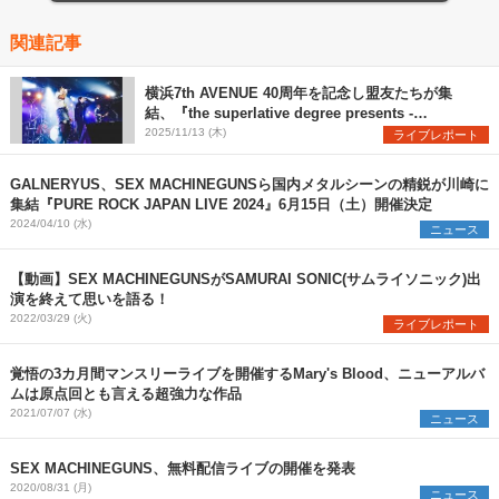
関連記事
横浜7th AVENUE 40周年を記念し盟友たちが集
結、『the superlative degree presents -
yokohama 7th AVENUE 40th ANNIVERSARY-』
2025/11/13 (木)
ライブレポート
公式レポート
GALNERYUS、SEX MACHINEGUNSら国内メタルシーンの精鋭が川崎に
集結『PURE ROCK JAPAN LIVE 2024』6月15日（土）開催決定
2024/04/10 (水)
ニュース
【動画】SEX MACHINEGUNSがSAMURAI SONIC(サムライソニック)出
演を終えて思いを語る！
2022/03/29 (火)
ライブレポート
覚悟の3カ月間マンスリーライブを開催するMary's Blood、ニューアルバ
ムは原点回とも言える超強力な作品
2021/07/07 (水)
ニュース
SEX MACHINEGUNS、無料配信ライブの開催を発表
2020/08/31 (月)
ニュース