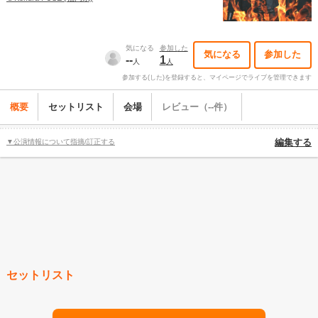
気になる
参加した
気になる
参加した
--
1
人
人
参加する(した)を登録すると、マイページでライブを管理できます
概要
セットリスト
会場
レビュー（--件）
▼公演情報について指摘/訂正する
編集する
セットリスト