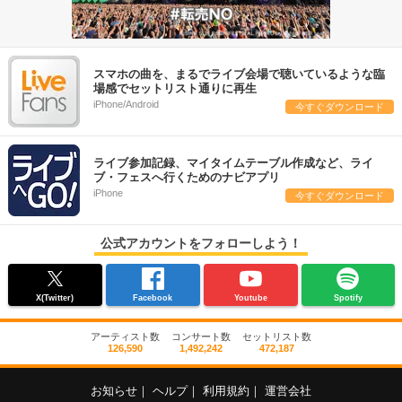
スマホの曲を、まるでライブ会場で聴いているような臨
場感でセットリスト通りに再生
iPhone/Android
今すぐダウンロード
ライブ参加記録、マイタイムテーブル作成など、ライ
ブ・フェスへ行くためのナビアプリ
iPhone
今すぐダウンロード
公式アカウントをフォローしよう！
X(Twitter)
Facebook
Youtube
Spotify
アーティスト数
コンサート数
セットリスト数
126,590
1,492,242
472,187
お知らせ
｜
ヘルプ
｜
利用規約
｜
運営会社