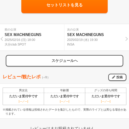
セットリストを見る
前の公演
次の公演
SEX MACHINEGUNS
SEX MACHINEGUNS
2025/02/16 (日) 18:00
2025/02/19 (水) 19:30
大分club SPOT
INSA
スケジュールへ
レビュー/観たレポ
投稿
(--件)
男女比
年齢層
グッズの待ち時間
ただいま受付中です
ただいま受付中です
ただいま受付中です
[---／---]
[---／---]
[---／---]
※掲載されている情報は投稿されたデータを集計したもので、実際のライブとは異なる場合があ
ります。
レビューはまだ投稿されていません。