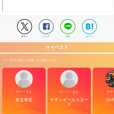
ポスト
シェア
送る
はてブ
マイベスト
ライブ好きの皆さんの推しをご紹介します。
チーバ さん
ケンケン さん
そそ
東京事変
サザンオールスター
10-
ズ