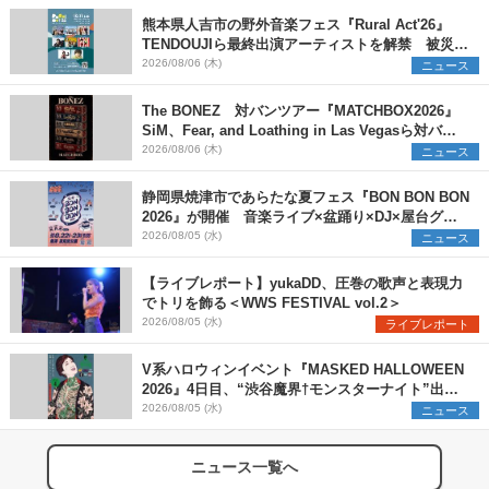
熊本県人吉市の野外音楽フェス『Rural Act'26』
TENDOUJIら最終出演アーティストを解禁 被災地
支援プロジェクトの始動も発表
2026/08/06 (木)
ニュース
The BONEZ 対バンツアー『MATCHBOX2026』
SiM、Fear, and Loathing in Las Vegasら対バン
アーティストを一斉解禁
2026/08/06 (木)
ニュース
静岡県焼津市であらたな夏フェス『BON BON BON
2026』が開催 音楽ライブ×盆踊り×DJ×屋台グル
メ×ランタンナイトで彩る2日間
2026/08/05 (水)
ニュース
【ライブレポート】yukaDD、圧巻の歌声と表現力
でトリを飾る＜WWS FESTIVAL vol.2＞
2026/08/05 (水)
ライブレポート
V系ハロウィンイベント『MASKED HALLOWEEN
2026』4日目、“渋谷魔界†モンスターナイト”出演6
組を発表
2026/08/05 (水)
ニュース
ニュース一覧へ