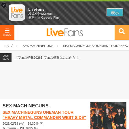
×
LiveFans
表示
株式会社SKIYAKI
無料 - In Google Play
MENU
2026
【フェス特集2026】フェス情報はここから！
04/27
トップ
SEX MACHINEGUNS
SEX MACHINEGUNS ONEMAN TOUR "HEAV
2026
【ライブ動員ランキング】2026年上半期編発表！
07/28
2026
【フェス特集2026】フェス情報はここから！
04/27
2026
【ライブ動員ランキング】2026年上半期編発表！
07/28
SEX MACHINEGUNS
SEX MACHINEGUNS ONEMAN TOUR
"HEAVY METAL COMMANDER WEST SIDE"
2025/02/18 (火) 19:30 開演
＠Kokura FUSE (福岡県)