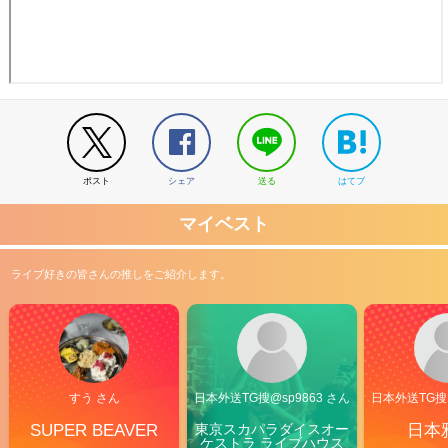
ポスト
シェア
送る
はてブ
マイベスト
ライブ好きの皆さんの推しをご紹介します。
すう さん
日本外送TG搜@sp9863 さん
日本外送TG搜@
SUPER BEAVER
東京スカパラダイスオー
日本
ケストラ ライブハウス