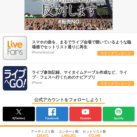
スマホの曲を、まるでライブ会場で聴いているような臨
場感でセットリスト通りに再生
iPhone/Android
今すぐダウンロード
ライブ参加記録、マイタイムテーブル作成など、ライ
ブ・フェスへ行くためのナビアプリ
iPhone
今すぐダウンロード
公式アカウントをフォローしよう！
X(Twitter)
Facebook
Youtube
Spotify
アーティスト数
コンサート数
セットリスト数
126,671
1,493,261
472,348