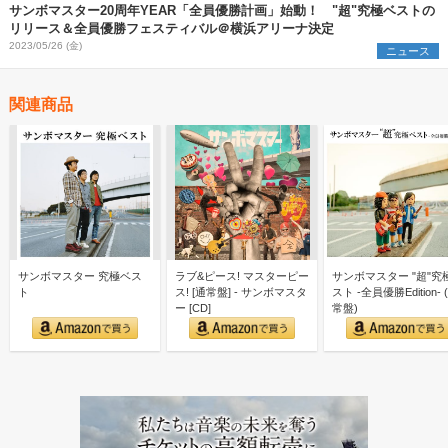
サンボマスター20周年YEAR「全員優勝計画」始動！ "超"究極ベストの
リリース＆全員優勝フェスティバル＠横浜アリーナ決定
2023/05/26 (金)
ニュース
関連商品
サンボマスター 究極ベス
ラブ&ピース! マスターピー
サンボマスター "超"究
ト
ス! [通常盤] - サンボマスタ
スト -全員優勝Edition- 
ー [CD]
常盤)