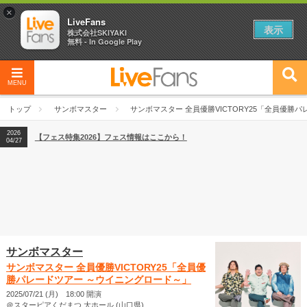
×
LiveFans
表示
株式会社SKIYAKI
無料 - In Google Play
MENU
2026
【フェス特集2026】フェス情報はここから！
04/27
トップ
サンボマスター
サンボマスター 全員優勝VICTORY25「全員優勝
2026
【ライブ動員ランキング】2026年上半期編発表！
07/28
2026
【フェス特集2026】フェス情報はここから！
04/27
2026
【ライブ動員ランキング】2026年上半期編発表！
07/28
サンボマスター
サンボマスター 全員優勝VICTORY25「全員優
勝パレードツアー ～ウイニングロード～」
2025/07/21 (月) 18:00 開演
＠スターピアくだまつ 大ホール (山口県)