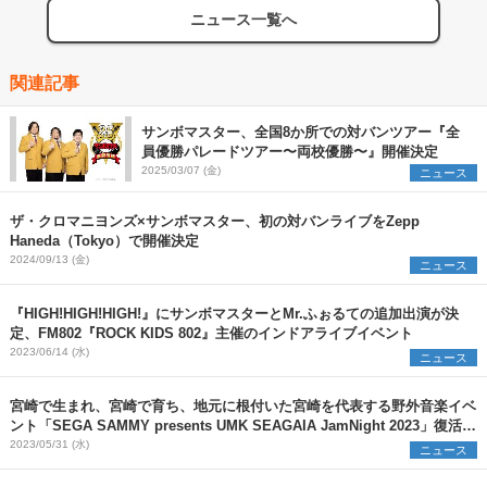
ニュース一覧へ
関連記事
サンボマスター、全国8か所での対バンツアー『全
員優勝パレードツアー〜両校優勝〜』開催決定
2025/03/07 (金)
ニュース
ザ・クロマニヨンズ×サンボマスター、初の対バンライブをZepp
Haneda（Tokyo）で開催決定
2024/09/13 (金)
ニュース
『HIGH!HIGH!HIGH!』にサンボマスターとMr.ふぉるての追加出演が決
定、FM802『ROCK KIDS 802』主催のインドアライブイベント
2023/06/14 (水)
ニュース
宮崎で生まれ、宮崎で育ち、地元に根付いた宮崎を代表する野外音楽イベ
ント「SEGA SAMMY presents UMK SEAGAIA JamNight 2023」復活開
催！
2023/05/31 (水)
ニュース