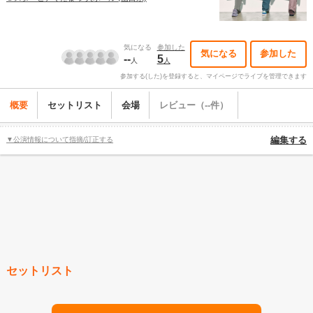
気になる
参加した
気になる
参加した
--
5
人
人
参加する(した)を登録すると、マイページでライブを管理できます
概要
セットリスト
会場
レビュー（--件）
▼公演情報について指摘/訂正する
編集する
セットリスト