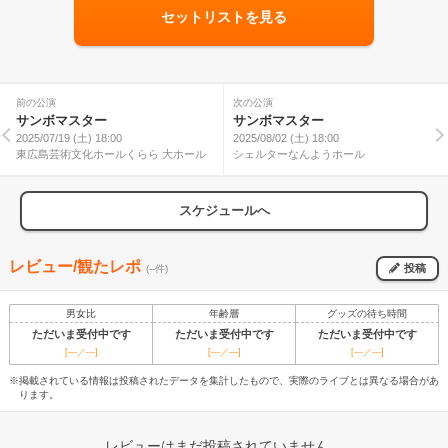
セットリストを見る
前の公演
次の公演
サンボマスター
サンボマスター
2025/07/19 (土) 18:00
2025/08/02 (土) 18:00
東広島芸術文化ホールくらら 大ホール
シェルターなんようホール
スケジュールへ
レビュー/観たレポ
投稿
(--件)
男女比
年齢層
グッズの待ち時間
ただいま受付中です
ただいま受付中です
ただいま受付中です
[---／---]
[---／---]
[---／---]
※掲載されている情報は投稿されたデータを集計したもので、実際のライブとは異なる場合があ
ります。
レビューはまだ投稿されていません。