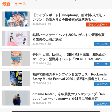
最新ニュース
【ライブレポート】Onephony、新体制7人で初ワ
ンマン！乃咲みり＆今田優衣が決意語る＜
Onephony新体制1st Oneman Live はじまりの夏
2026/08/08 (土)
ライブレポート
＞
結那バースデーイベント2026のゲストで斉藤朱夏
＆愛美の出演が決定
2026/08/08 (土)
ニュース
奇妙礼太郎、kojikoji、DENIMSら出演、和歌山の
マーケット型野外イベント『PICNIC JAM 2026』
早割チケット発売開始
2026/08/08 (土)
ニュース
福井で開催のキャンプイン音楽フェス『Rockroshi
Starry Music Festival 2026』第3弾出演者として
SCOOBIE DO、かりゆし58、Reiを発表
2026/08/08 (土)
ニュース
omeme tenten、今年最後のワンマンライブ『ten
out of ten 〜one man〜』を11月に開催決定
2026/08/08 (土)
ニュース