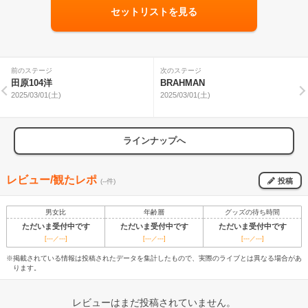
セットリストを見る
前のステージ
次のステージ
田原104洋
BRAHMAN
2025/03/01(土)
2025/03/01(土)
ラインナップへ
レビュー/観たレポ
投稿
(--件)
男女比
年齢層
グッズの待ち時間
ただいま受付中です
ただいま受付中です
ただいま受付中です
[---／---]
[---／---]
[---／---]
※掲載されている情報は投稿されたデータを集計したもので、実際のライブとは異なる場合があ
ります。
レビューはまだ投稿されていません。