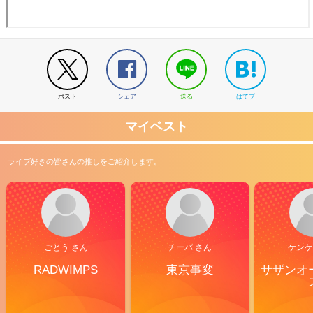
ポスト
シェア
送る
はてブ
マイベスト
ライブ好きの皆さんの推しをご紹介します。
ごとう さん
チーバ さん
ケンケ
RADWIMPS
東京事変
サザンオ