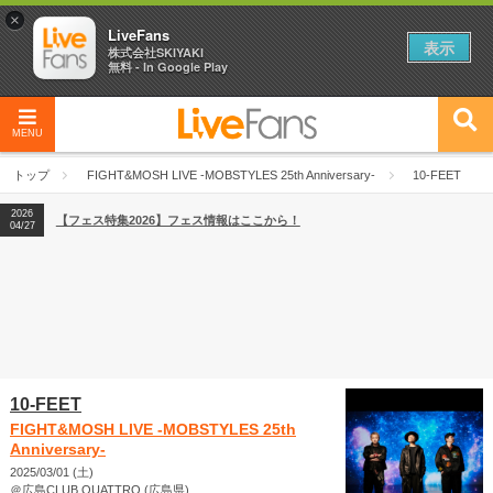
×
LiveFans
表示
株式会社SKIYAKI
無料 - In Google Play
MENU
2026
【フェス特集2026】フェス情報はここから！
04/27
トップ
FIGHT&MOSH LIVE -MOBSTYLES 25th Anniversary-
10-FEET
2026
【ライブ動員ランキング】2026年上半期編発表！
07/28
2026
【フェス特集2026】フェス情報はここから！
04/27
2026
【ライブ動員ランキング】2026年上半期編発表！
07/28
10-FEET
FIGHT&MOSH LIVE -MOBSTYLES 25th
Anniversary-
2025/03/01 (土)
＠広島CLUB QUATTRO (広島県)