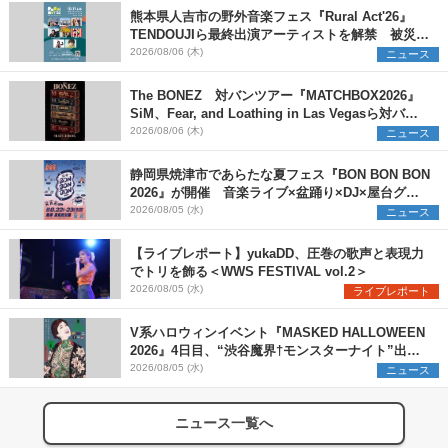
熊本県人吉市の野外音楽フェス『Rural Act'26』
TENDOUJIら最終出演アーティストを解禁 被災地
支援プロジェクトの始動も発表
2026/08/06 (木)
ニュース
The BONEZ 対バンツアー『MATCHBOX2026』
SiM、Fear, and Loathing in Las Vegasら対バン
アーティストを一斉解禁
2026/08/06 (木)
ニュース
静岡県焼津市であらたな夏フェス『BON BON BON
2026』が開催 音楽ライブ×盆踊り×DJ×屋台グル
メ×ランタンナイトで彩る2日間
2026/08/05 (水)
ニュース
【ライブレポート】yukaDD、圧巻の歌声と表現力
でトリを飾る＜WWS FESTIVAL vol.2＞
2026/08/05 (水)
ライブレポート
V系ハロウィンイベント『MASKED HALLOWEEN
2026』4日目、“渋谷魔界†モンスターナイト”出演6
組を発表
2026/08/05 (水)
ニュース
ニュース一覧へ