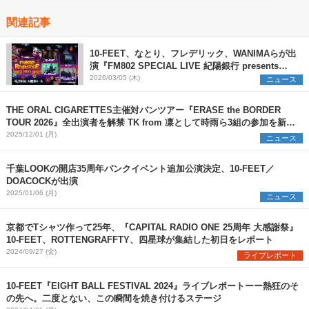
関連記事
10-FEET、なとり、フレデリック、WANIMAらが出
演『FM802 SPECIAL LIVE 紀陽銀行 presents
REQUESTAGE 2026』開催決定
2026/03/05 (木)
ニュース
THE ORAL CIGARETTES主催対バンツアー『ERASE the BORDER
TOUR 2026』全出演者を解禁 TK from 凛として時雨ら3組の参加を新た
に発表
2025/12/01 (月)
ニュース
千葉LOOKの開店35周年パンクイベント追加公演決定、10-FEET／
DOACOCKが出演
2025/01/06 (月)
ニュース
京都でTシャツ作って25年、『CAPITAL RADIO ONE 25周年 大感謝祭』
10-FEET、ROTTENGRAFFTY、四星球が集結した初日をレポート
2024/09/27 (金)
ライブレポート
10-FEET『EIGHT BALL FESTIVAL 2024』ライブレポートーー熱狂のそ
の先へ。二度とない、この瞬間を焼き付けるステージ