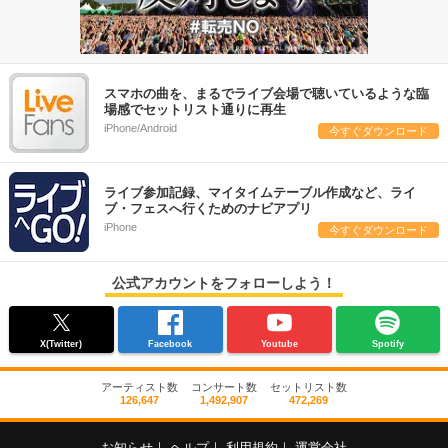
スマホの曲を、まるでライブ会場で聴いているような臨
場感でセットリスト通りに再生
iPhone/Android
今すぐダウンロード
ライブ参加記録、マイタイムテーブル作成など、ライ
ブ・フェスへ行くためのナビアプリ
iPhone
今すぐダウンロード
公式アカウントをフォローしよう！
X(Twitter)
Facebook
Youtube
Spotify
アーティスト数
コンサート数
セットリスト数
126,647
1,492,907
472,269