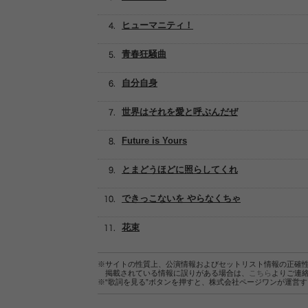
ヒューマニティ！
青春狂騒曲
自分自身
世界はそれを愛と呼ぶんだぜ
Future is Yours
とまどうほどに照らしてくれ
できっこないを やらなくちゃ
花束
※サイトの性質上、公演情報およびセットリスト情報の正確
掲載されている情報に誤りがある場合は、
こちら
よりご連
※“歌詞を見る”ボタンを押すと、株式会社ページワンが運営