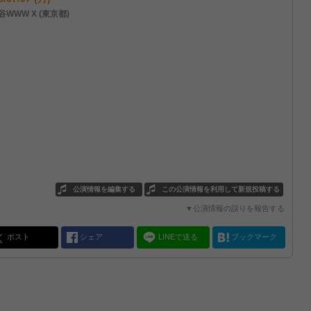
谷WWW X (東京都)
公演情報を編集する
この公演情報を利用して新規投稿する
▼公演情報の誤りを報告する
ポスト
シェア
LINEで送る
ブックマーク