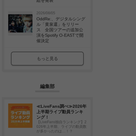
組を発表
2026/08/05
OddRe:、デジタルシング
ル「黄泉還」をリリー
ス 全国ツアーの追加公
演をSpotify O-EASTで開
催決定
もっと見る
編集部
≪LiveFans調べ≫2026年
上半期ライブ動員ランキ
ング！
【LiveFans独自ランキング】2
026年上半期、ライブの動員数
が多かったのは…！？