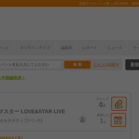
登録アーティスト数：126,599件 登録コ
ここから！
ケット
オンラインライブ
編集部
レポート
ニュース
ラ
上半期編発表！
新規
ジャンル検索
ここから！
上半期編発表！
クリップ
0
人
スター LOVE&STAR LIVE
参加した
1
オルタナティブ/パンク
人
5/07/07 (月)