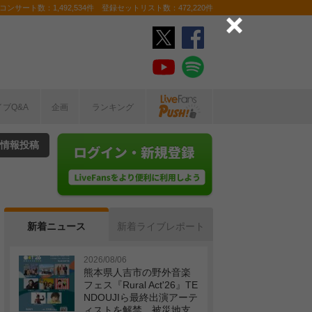
ンサート数：1,492,534件 登録セットリスト数：472,220件
イブQ&A
企画
ランキング
情報投稿
新着ニュース
新着ライブレポート
2026/08/06
熊本県人吉市の野外音楽
フェス『Rural Act'26』TE
NDOUJIら最終出演アーテ
ィストを解禁 被災地支