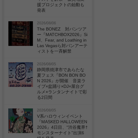
援プロジェクトの始動も
発表
2026/08/06
The BONEZ 対バンツア
ー『MATCHBOX2026』Si
M、Fear, and Loathing in
Las Vegasら対バンアーテ
ィストを一斉解禁
2026/08/05
静岡県焼津市であらたな
夏フェス『BON BON BO
N 2026』が開催 音楽ラ
イブ×盆踊り×DJ×屋台グ
ルメ×ランタンナイトで彩
る2日間
2026/08/05
V系ハロウィンイベント
『MASKED HALLOWEEN
2026』4日目、“渋谷魔界†
モンスターナイト”出演6