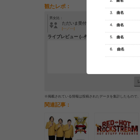
観たレポ：
男女比：
年齢層：
ただいま受付中です
ただいま受付中です
[---／---]
[---／---]
ライブレビュー (--件)
レビュー
最初のレ
※掲載されている情報は投稿されたデータを集計したもので
関連記事：