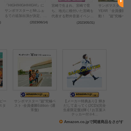
『HIGH!HIGH!HIGH!』に
宮崎で生まれ、宮崎で育
サンボマスター20周
サンボマスターとMr.ふぉ
ち、地元に根付いた宮崎を
YEAR「全員優勝計
るての追加出演が決定、
代表する野外音楽イベント
動！ "超"究極ベス
FM802『ROCK KIDS
「SEGA SAMMY presents
リース＆全員優勝フ
)
(2023/06/14)
(2023/05/31)
(2023
802』主催のインドアライ
UMK SEAGAIA JamNight
ィバル＠横浜アリー
ブイベント
2023」復活開催！
ーピー
サンボマスター "超"究極ベ
【メーカー特典あり】輝き
マスタ
スト -全員優勝Edition- (通
だして走ってく(2CD)(完全
常盤)
生産限定盤)(輝く! お言葉ス
テッカー付※4…
Amazon.co.jpで関連商品をさがす