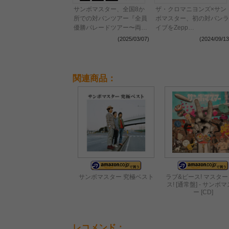
サンボマスター、全国8か
ザ・クロマニヨンズ×サン
所での対バンツアー『全員
ボマスター、初の対バンラ
優勝パレードツアー〜両校
イブをZepp
優勝〜』開催決定
Haneda（Tokyo）で開催
(2025/03/07)
(2024/09/13
決定
関連商品：
サンボマスター 究極ベスト
ラブ&ピース! マスタ
ス! [通常盤] - サンボ
ー [CD]
レコメンド：