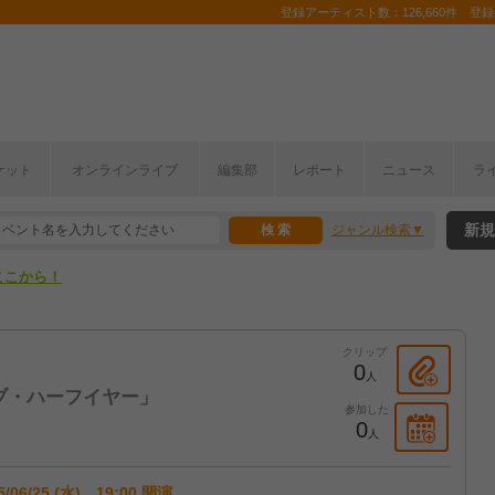
登録アーティスト数：126,660件 登録コ
ケット
オンラインライブ
編集部
レポート
ニュース
ラ
ここから！
新規
ジャンル検索
上半期編発表！
ここから！
上半期編発表！
クリップ
0
人
ブ・ハーフイヤー」
参加した
0
人
5/06/25 (水) 19:00 開演