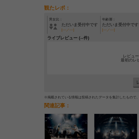
観たレポ：
男女比：
年齢層：
ただいま受付中です
ただいま受付中です
[---／---]
[---／---]
ライブレビュー (--件)
レビュー
最初のレ
※掲載されている情報は投稿されたデータを集計したもので
関連記事：