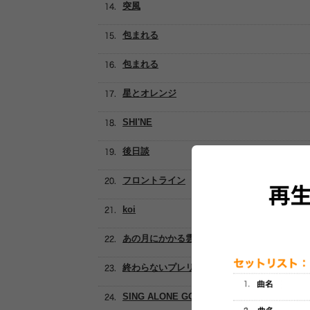
突風
包まれる
包まれる
星とオレンジ
SHI'NE
後日談
フロントライン
koi
あの月にかかる雲のような
終わらないプレリュード
SING ALONE GOOD