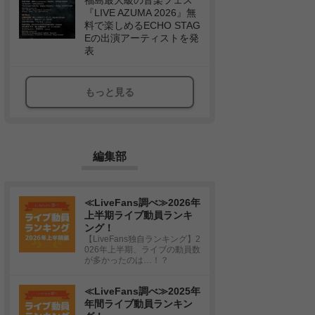
福島最大級の音楽フェス
『LIVE AZUMA 2026』無
料で楽しめるECHO STAG
Eの出演アーティストを発
表
もっと見る
編集部
≪LiveFans調べ≫2026年
上半期ライブ動員ランキ
ング！
【LiveFans独自ランキング】2
026年上半期、ライブの動員数
が多かったのは…！？
≪LiveFans調べ≫2025年
年間ライブ動員ランキン