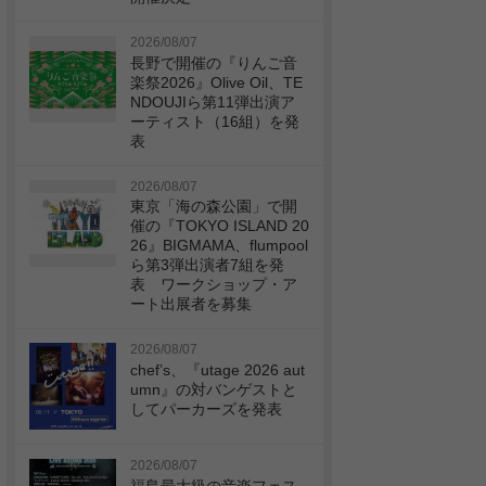
2026/08/07
長野で開催の『りんご音
楽祭2026』Olive Oil、TE
NDOUJIら第11弾出演ア
ーティスト（16組）を発
表
2026/08/07
東京「海の森公園」で開
催の『TOKYO ISLAND 20
26』BIGMAMA、flumpool
ら第3弾出演者7組を発
表 ワークショップ・ア
ート出展者を募集
2026/08/07
chef’s、『utage 2026 aut
umn』の対バンゲストと
してパーカーズを発表
2026/08/07