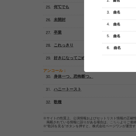
何℃でも
未開封
卒業
これっきり
好きになってごめんなさい
アンコール：
身体一つ、恐怖断つ。
ハニートースト
歌種
※サイトの性質上、公演情報およびセットリスト情報の正確
掲載されている情報に誤りがある場合は、
こちら
よりご連
※“歌詞を見る”ボタンを押すと、株式会社ページワンが運営