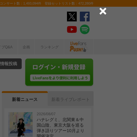
ンサート数：1,493,094件 登録セットリスト数：472,280件
イブQ&A
企画
ランキング
情報投稿
新着ニュース
新着ライブレポート
2026/08/07
ハナレグミ、北関東＆中
国山陰、東京大阪を巡る
弾き語りツアー10月より
開催決定