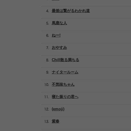
最後は繋がるわかれ道
馬鹿な人
ねー!
おやすみ
Chill散る満ちる
ナイタールーム
不気味ちゃん
寝た振りの君へ
(emoji)
紫春