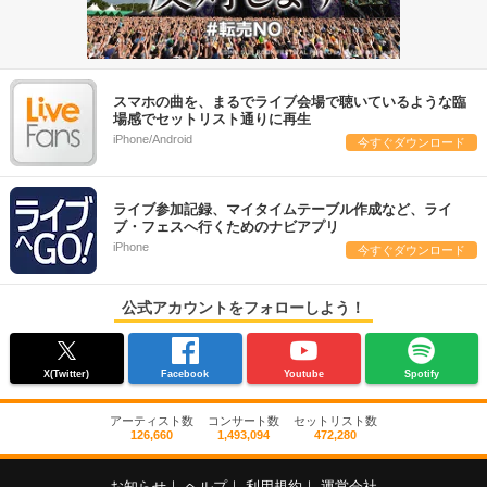
スマホの曲を、まるでライブ会場で聴いているような臨
場感でセットリスト通りに再生
iPhone/Android
今すぐダウンロード
ライブ参加記録、マイタイムテーブル作成など、ライ
ブ・フェスへ行くためのナビアプリ
iPhone
今すぐダウンロード
公式アカウントをフォローしよう！
X(Twitter)
Facebook
Youtube
Spotify
アーティスト数
コンサート数
セットリスト数
126,660
1,493,094
472,280