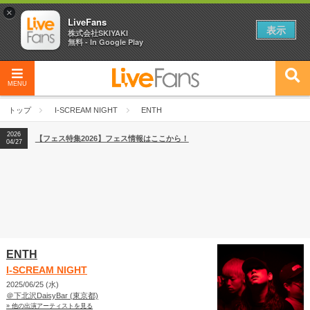
×
LiveFans
表示
株式会社SKIYAKI
無料 - In Google Play
MENU
2026
【フェス特集2026】フェス情報はここから！
04/27
トップ
I-SCREAM NIGHT
ENTH
2026
【ライブ動員ランキング】2026年上半期編発表！
07/28
2026
【フェス特集2026】フェス情報はここから！
04/27
2026
【ライブ動員ランキング】2026年上半期編発表！
07/28
ENTH
I-SCREAM NIGHT
2025/06/25 (水)
＠下北沢DaisyBar (東京都)
» 他の出演アーティストを見る