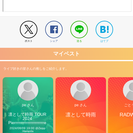
ポスト
シェア
送る
はてブ
マイベスト
ライブ好きの皆さんの推しをご紹介します。
pe さん
pe さん
ごと
凛として時雨 TOUR 
凛として時雨
RAD
2024 
Pierrrrrrrrrrrrrrrrrrrre 
Vibes
2024/08/09 19:00 @Zepp 
Haneda