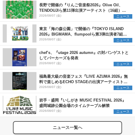
長野で開催の『りんご音楽祭2026』Olive Oil、
TENDOUJIら第11弾出演アーティスト（16組）を
発表
2026/08/07 (金)
ニュース
東京「海の森公園」で開催の『TOKYO ISLAND
2026』BIGMAMA、flumpoolら第3弾出演者7組を
発表 ワークショップ・アート出展者を募集
2026/08/07 (金)
ニュース
chef’s、『utage 2026 autumn』の対バンゲストと
してパーカーズを発表
2026/08/07 (金)
ニュース
福島最大級の音楽フェス『LIVE AZUMA 2026』無
料で楽しめるECHO STAGEの出演アーティストを
発表
2026/08/07 (金)
ニュース
岩手・盛岡『いしがき MUSIC FESTIVAL 2026』
盛岡城跡公園会場のタイムテーブル解禁
2026/08/07 (金)
ニュース
ニュース一覧へ