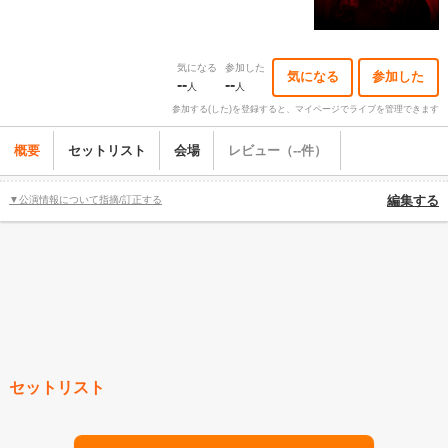
気になる
参加した
気になる
参加した
--
--
人
人
参加する(した)を登録すると、マイページでライブを管理できます
概要
セットリスト
会場
レビュー（--件）
▼公演情報について指摘/訂正する
編集する
セットリスト