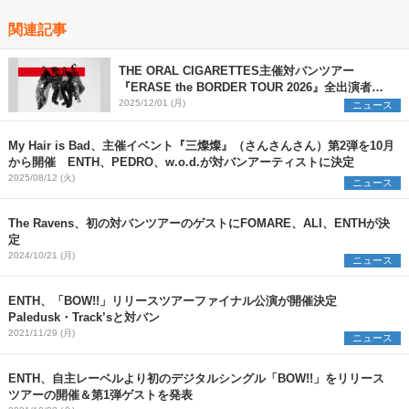
関連記事
THE ORAL CIGARETTES主催対バンツアー
『ERASE the BORDER TOUR 2026』全出演者を
解禁 TK from 凛として時雨ら3組の参加を新たに発
2025/12/01 (月)
ニュース
表
My Hair is Bad、主催イベント『三燦燦』（さんさんさん）第2弾を10月
から開催 ENTH、PEDRO、w.o.d.が対バンアーティストに決定
2025/08/12 (火)
ニュース
The Ravens、初の対バンツアーのゲストにFOMARE、ALI、ENTHが決
定
2024/10/21 (月)
ニュース
ENTH、「BOW!!」リリースツアーファイナル公演が開催決定
Paledusk・Track’sと対バン
2021/11/29 (月)
ニュース
ENTH、自主レーベルより初のデジタルシングル「BOW!!」をリリース
ツアーの開催＆第1弾ゲストを発表