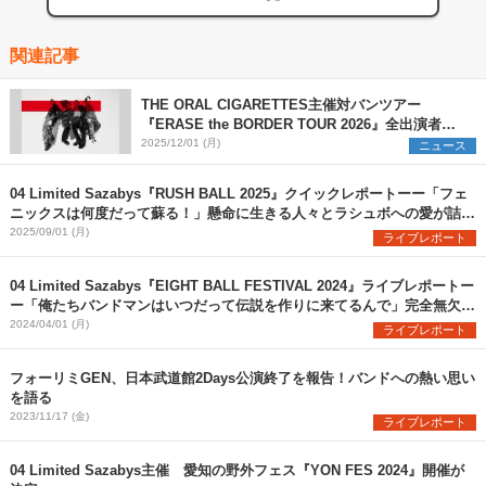
関連記事
THE ORAL CIGARETTES主催対バンツアー
『ERASE the BORDER TOUR 2026』全出演者を
解禁 TK from 凛として時雨ら3組の参加を新たに発
2025/12/01 (月)
ニュース
表
04 Limited Sazabys『RUSH BALL 2025』クイックレポートーー「フェ
ニックスは何度だって蘇る！」懸命に生きる人々とラシュボへの愛が詰ま
った珠玉のステージ
2025/09/01 (月)
ライブレポート
04 Limited Sazabys『EIGHT BALL FESTIVAL 2024』ライブレポートー
ー「俺たちバンドマンはいつだって伝説を作りに来てるんで」完全無欠の
フォーリミここに在り
2024/04/01 (月)
ライブレポート
フォーリミGEN、日本武道館2Days公演終了を報告！バンドへの熱い思い
を語る
2023/11/17 (金)
ライブレポート
04 Limited Sazabys主催 愛知の野外フェス『YON FES 2024』開催が