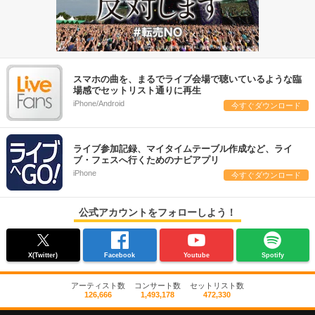
スマホの曲を、まるでライブ会場で聴いているような臨
場感でセットリスト通りに再生
iPhone/Android
今すぐダウンロード
ライブ参加記録、マイタイムテーブル作成など、ライ
ブ・フェスへ行くためのナビアプリ
iPhone
今すぐダウンロード
公式アカウントをフォローしよう！
X(Twitter)
Facebook
Youtube
Spotify
アーティスト数
コンサート数
セットリスト数
126,666
1,493,178
472,330