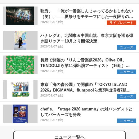
映秀。 「俺が一番楽しんじゃってるかもしれない
（笑）」――夏祭りをモチーフにした一夜限りのス
ペシャルライブ『色祭』レポート
2026/08/07 (金)
ライブレポート
ハナレグミ、北関東＆中国山陰、東京大阪を巡る弾
き語りツアー10月より開催決定
2026/08/07 (金)
ニュース
長野で開催の『りんご音楽祭2026』Olive Oil、
TENDOUJIら第11弾出演アーティスト（16組）を
発表
2026/08/07 (金)
ニュース
東京「海の森公園」で開催の『TOKYO ISLAND
2026』BIGMAMA、flumpoolら第3弾出演者7組を
発表 ワークショップ・アート出展者を募集
2026/08/07 (金)
ニュース
chef’s、『utage 2026 autumn』の対バンゲストと
してパーカーズを発表
2026/08/07 (金)
ニュース
ニュース一覧へ