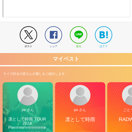
ポスト
シェア
送る
はてブ
マイベスト
ライブ好きの皆さんの推しをご紹介します。
pe さん
pe さん
ごと
凛として時雨 TOUR 
凛として時雨
RAD
2024 
Pierrrrrrrrrrrrrrrrrrrre 
Vibes