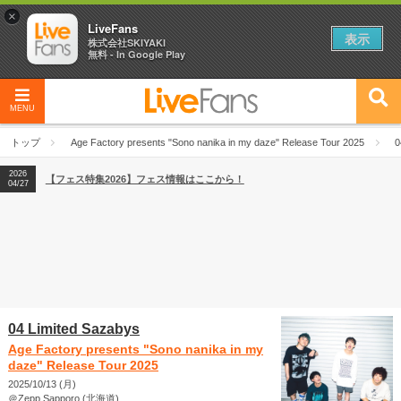
×
LiveFans
表示
株式会社SKIYAKI
無料 - In Google Play
MENU
2026
【フェス特集2026】フェス情報はここから！
04/27
トップ
Age Factory presents "Sono nanika in my daze" Release Tour 2025
0
2026
【ライブ動員ランキング】2026年上半期編発表！
07/28
2026
【フェス特集2026】フェス情報はここから！
04/27
2026
【ライブ動員ランキング】2026年上半期編発表！
07/28
04 Limited Sazabys
Age Factory presents "Sono nanika in my
daze" Release Tour 2025
2025/10/13 (月)
＠Zepp Sapporo (北海道)