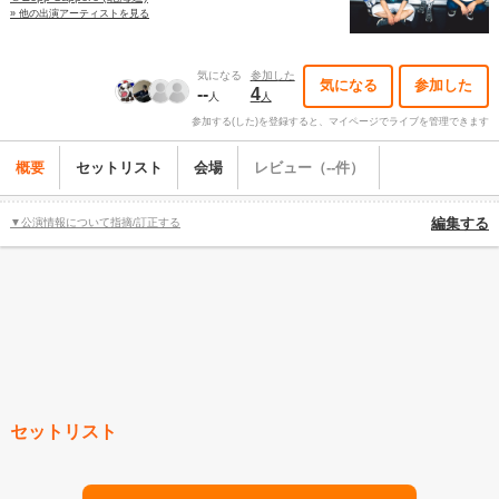
» 他の出演アーティストを見る
気になる
参加した
気になる
参加した
--
4
人
人
参加する(した)を登録すると、マイページでライブを管理できます
概要
セットリスト
会場
レビュー（--件）
▼公演情報について指摘/訂正する
編集する
セットリスト