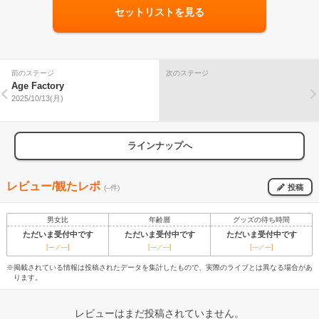
セットリストを見る
前のステージ
次のステージ
Age Factory
2025/10/13(月)
ラインナップへ
レビュー/観たレポ
投稿
(--件)
男女比
年齢層
グッズの待ち時間
ただいま受付中です
ただいま受付中です
ただいま受付中です
[---／---]
[---／---]
[---／---]
※掲載されている情報は投稿されたデータを集計したもので、実際のライブとは異なる場合があ
ります。
レビューはまだ投稿されていません。