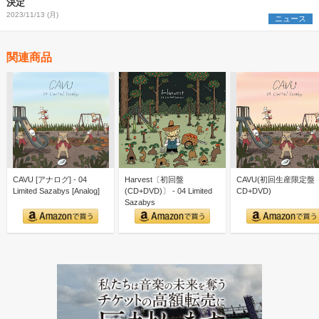
決定
2023/11/13 (月)
ニュース
関連商品
CAVU [アナログ] - 04
Harvest〔初回盤
CAVU(初回生産限定盤
Limited Sazabys [Analog]
(CD+DVD)〕 - 04 Limited
CD+DVD)
Sazabys