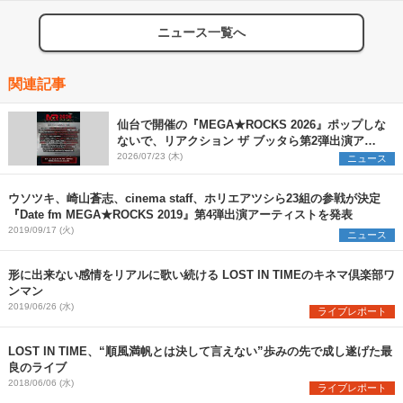
ニュース一覧へ
関連記事
仙台で開催の『MEGA★ROCKS 2026』ポップしな
ないで、リアクション ザ ブッタら第2弾出演アー
ティストを発表
2026/07/23 (木)
ニュース
ウソツキ、崎山蒼志、cinema staff、ホリエアツシら23組の参戦が決定
『Date fm MEGA★ROCKS 2019』第4弾出演アーティストを発表
2019/09/17 (火)
ニュース
形に出来ない感情をリアルに歌い続ける LOST IN TIMEのキネマ倶楽部ワ
ンマン
2019/06/26 (水)
ライブレポート
LOST IN TIME、“順風満帆とは決して言えない”歩みの先で成し遂げた最
良のライブ
2018/06/06 (水)
ライブレポート