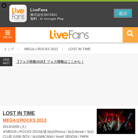
×
LiveFans
表示
株式会社SKIYAKI
無料 - In Google Play
MENU
2026
【フェス特集2026】フェス情報はここから！
04/27
トップ
MEGA☆ROCKS 2013
LOST IN TIME
2026
【ライブ動員ランキング】2026年上半期編発表！
07/28
2026
【フェス特集2026】フェス情報はここから！
04/27
2026
【ライブ動員ランキング】2026年上半期編発表！
07/28
LOST IN TIME
MEGA☆ROCKS 2013
2013/10/05 (土)
＠MEGA☆ROCKS 2013会場 [仙台Rensa / 仙台darwin / 仙台
CLUB JUNK BOX / 仙台MACANA / HooK SENDAI / PARK