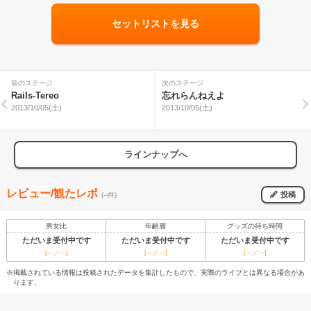
セットリストを見る
前のステージ
次のステージ
Rails-Tereo
忘れらんねえよ
2013/10/05(土)
2013/10/05(土)
ラインナップへ
レビュー/観たレポ
投稿
(--件)
男女比
年齢層
グッズの待ち時間
ただいま受付中です
ただいま受付中です
ただいま受付中です
[---／---]
[---／---]
[---／---]
※掲載されている情報は投稿されたデータを集計したもので、実際のライブとは異なる場合があ
ります。