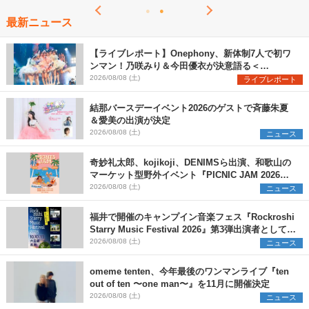
最新ニュース
【ライブレポート】Onephony、新体制7人で初ワ
ンマン！乃咲みり＆今田優衣が決意語る＜
Onephony新体制1st Oneman Live はじまりの夏
2026/08/08 (土)
ライブレポート
＞
結那バースデーイベント2026のゲストで斉藤朱夏
＆愛美の出演が決定
2026/08/08 (土)
ニュース
奇妙礼太郎、kojikoji、DENIMSら出演、和歌山の
マーケット型野外イベント『PICNIC JAM 2026』
早割チケット発売開始
2026/08/08 (土)
ニュース
福井で開催のキャンプイン音楽フェス『Rockroshi
Starry Music Festival 2026』第3弾出演者として
SCOOBIE DO、かりゆし58、Reiを発表
2026/08/08 (土)
ニュース
omeme tenten、今年最後のワンマンライブ『ten
out of ten 〜one man〜』を11月に開催決定
2026/08/08 (土)
ニュース