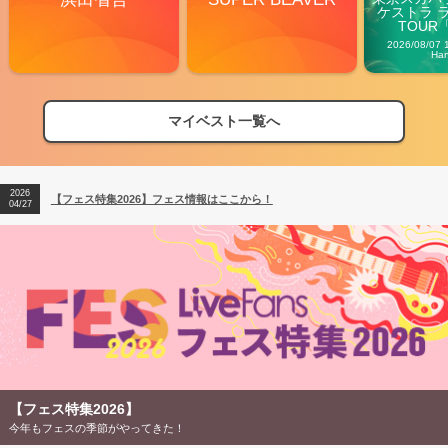
ケストラ 
TOUR「V
Carn
2026/08/07 
Ha
マイベスト一覧へ
2026
【フェス特集2026】フェス情報はここから！
04/27
2026
【ライブ動員ランキング】2026年上半期編発表！
07/28
2026
【フェス特集2026】フェス情報はここから！
04/27
2026
【ライブ動員ランキング】2026年上半期編発表！
07/28
【フェス特集2026】
今年もフェスの季節がやってきた！