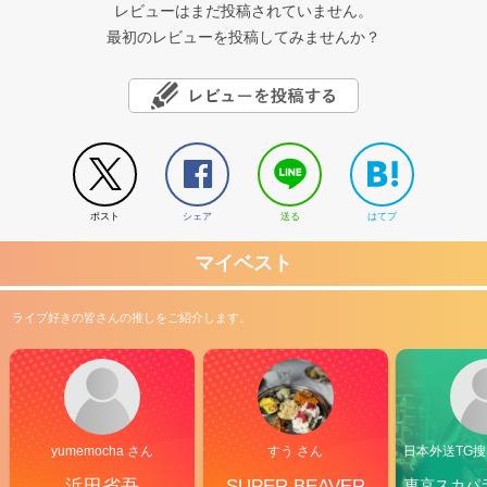
レビューはまだ投稿されていません。
最初のレビューを投稿してみませんか？
ポスト
シェア
送る
はてブ
マイベスト
ライブ好きの皆さんの推しをご紹介します。
yumemocha さん
すう さん
日本外送TG搜@
浜田省吾
SUPER BEAVER
東京スカパ