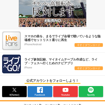
スマホの曲を、まるでライブ会場で聴いているような臨
場感でセットリスト通りに再生
iPhone/Android
今すぐダウンロード
ライブ参加記録、マイタイムテーブル作成など、ライ
ブ・フェスへ行くためのナビアプリ
iPhone
今すぐダウンロード
公式アカウントをフォローしよう！
X(Twitter)
Facebook
Youtube
Spotify