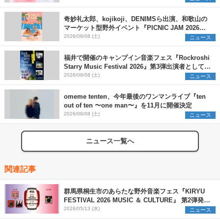
奇妙礼太郎、kojikoji、DENIMSら出演、和歌山の
マーケット型野外イベント『PICNIC JAM 2026』
早割チケット発売開始
2026/08/08 (土)
ニュース
福井で開催のキャンプイン音楽フェス『Rockroshi
Starry Music Festival 2026』第3弾出演者として
SCOOBIE DO、かりゆし58、Reiを発表
2026/08/08 (土)
ニュース
omeme tenten、今年最後のワンマンライブ『ten
out of ten 〜one man〜』を11月に開催決定
2026/08/08 (土)
ニュース
ニュース一覧へ
関連記事
群馬県桐生市のあらたな野外音楽フェス『KIRYU
FESTIVAL 2026 MUSIC ＆ CULTURE』 第2弾発表
までの出演アーティスト日割りが明らかに
2026/05/13 (水)
ニュース