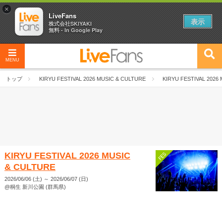
×
LiveFans
表示
株式会社SKIYAKI
無料 - In Google Play
MENU
トップ
KIRYU FESTIVAL 2026 MUSIC & CULTURE
KIRYU FESTIVAL 2026
KIRYU FESTIVAL 2026 MUSIC
& CULTURE
2026/06/06 (土)
～
2026/06/07 (日)
@桐生 新川公園 (群馬県)