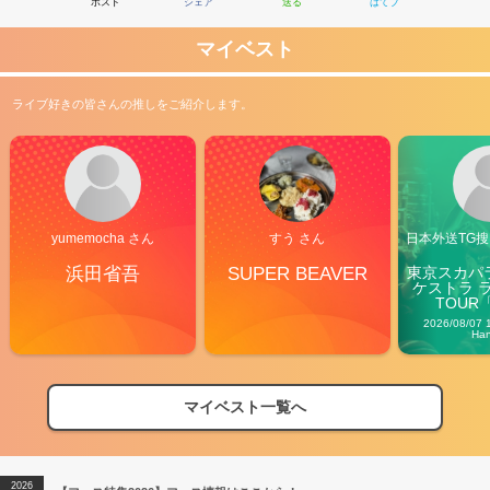
ポスト
シェア
送る
はてブ
マイベスト
ライブ好きの皆さんの推しをご紹介します。
yumemocha さん
すう さん
日本外送TG搜@
浜田省吾
SUPER BEAVER
東京スカパ
ケストラ 
TOUR「V
Carn
2026/08/07 
Ha
マイベスト一覧へ
2026
【フェス特集2026】フェス情報はここから！
04/27
2026
【ライブ動員ランキング】2026年上半期編発表！
07/28
2026