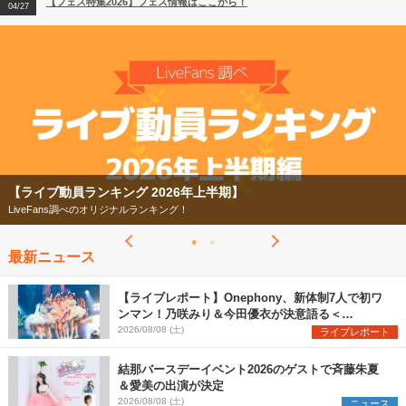
【フェス特集2026】フェス情報はここから！
04/27
2026
【ライブ動員ランキング】2026年上半期編発表！
07/28
【ライブ動員ランキング 2026年上半期】
LiveFans調べのオリジナルランキング！
最新ニュース
【ライブレポート】Onephony、新体制7人で初ワ
ンマン！乃咲みり＆今田優衣が決意語る＜
Onephony新体制1st Oneman Live はじまりの夏
2026/08/08 (土)
ライブレポート
＞
結那バースデーイベント2026のゲストで斉藤朱夏
＆愛美の出演が決定
2026/08/08 (土)
ニュース