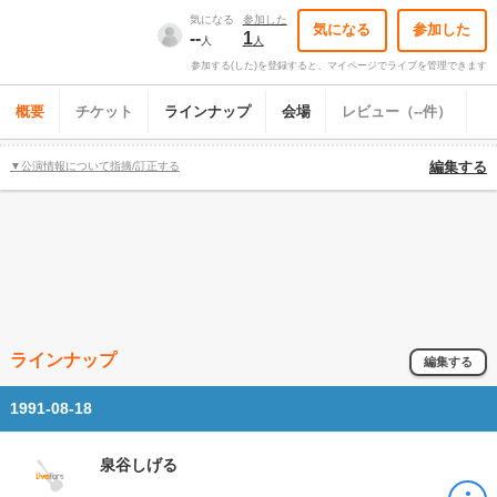
気になる
参加した
気になる
参加した
--
1
人
人
参加する(した)を登録すると、マイページでライブを管理できます
概要
チケット
ラインナップ
会場
レビュー（--件）
▼公演情報について指摘/訂正する
編集する
ラインナップ
編集する
1991-08-18
泉谷しげる