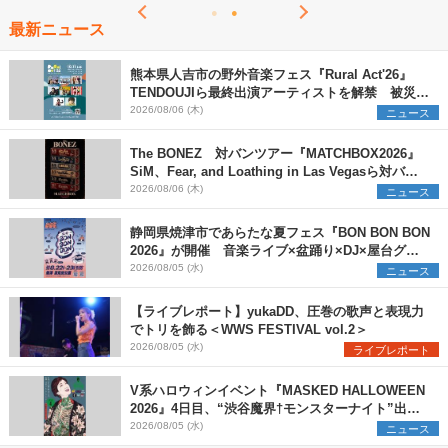
最新ニュース
熊本県人吉市の野外音楽フェス『Rural Act'26』
TENDOUJIら最終出演アーティストを解禁 被災地
支援プロジェクトの始動も発表
2026/08/06 (木)
ニュース
The BONEZ 対バンツアー『MATCHBOX2026』
SiM、Fear, and Loathing in Las Vegasら対バン
アーティストを一斉解禁
2026/08/06 (木)
ニュース
静岡県焼津市であらたな夏フェス『BON BON BON
2026』が開催 音楽ライブ×盆踊り×DJ×屋台グル
メ×ランタンナイトで彩る2日間
2026/08/05 (水)
ニュース
【ライブレポート】yukaDD、圧巻の歌声と表現力
でトリを飾る＜WWS FESTIVAL vol.2＞
2026/08/05 (水)
ライブレポート
V系ハロウィンイベント『MASKED HALLOWEEN
2026』4日目、“渋谷魔界†モンスターナイト”出演6
組を発表
2026/08/05 (水)
ニュース