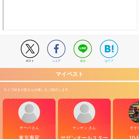
ポスト
シェア
送る
はてブ
マイベスト
ライブ好きの皆さんの推しをご紹介します。
チーバ さん
ケンケン さん
そそ
東京事変
サザンオールスター
10-