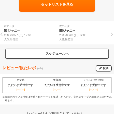
セットリストを見る
前の公演
次の公演
関ジャニ∞
関ジャニ∞
2005/08/27 (土) 12:00
2005/08/28 (日) 12:00
大阪松竹座
大阪松竹座
スケジュールへ
レビュー/観たレポ
投稿
(--件)
男女比
年齢層
グッズの待ち時間
ただいま受付中です
ただいま受付中です
ただいま受付中です
[---／---]
[---／---]
[---／---]
※掲載されている情報は投稿されたデータを集計したもので、実際のライブとは異なる場合があ
ります。
レビューはまだ投稿されていません。