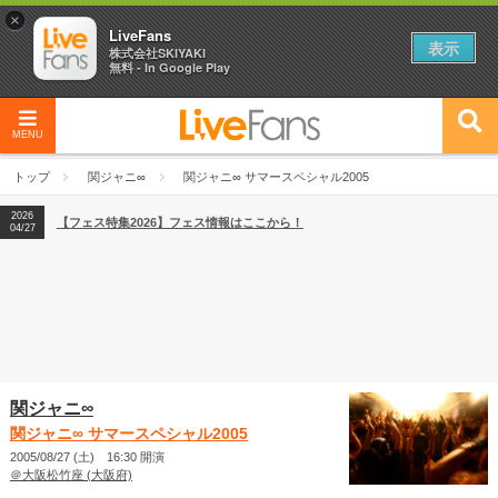
×
LiveFans
表示
株式会社SKIYAKI
無料 - In Google Play
MENU
2026
【フェス特集2026】フェス情報はここから！
04/27
トップ
関ジャニ∞
関ジャニ∞ サマースペシャル2005
2026
【ライブ動員ランキング】2026年上半期編発表！
07/28
2026
【フェス特集2026】フェス情報はここから！
04/27
2026
【ライブ動員ランキング】2026年上半期編発表！
07/28
関ジャニ∞
関ジャニ∞ サマースペシャル2005
2005/08/27 (土) 16:30 開演
＠大阪松竹座 (大阪府)