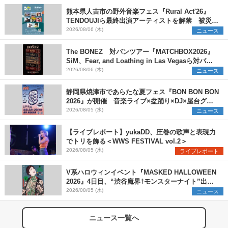
熊本県人吉市の野外音楽フェス『Rural Act'26』
TENDOUJIら最終出演アーティストを解禁 被災地
支援プロジェクトの始動も発表
2026/08/06 (木)
ニュース
The BONEZ 対バンツアー『MATCHBOX2026』
SiM、Fear, and Loathing in Las Vegasら対バン
アーティストを一斉解禁
2026/08/06 (木)
ニュース
静岡県焼津市であらたな夏フェス『BON BON BON
2026』が開催 音楽ライブ×盆踊り×DJ×屋台グル
メ×ランタンナイトで彩る2日間
2026/08/05 (水)
ニュース
【ライブレポート】yukaDD、圧巻の歌声と表現力
でトリを飾る＜WWS FESTIVAL vol.2＞
2026/08/05 (水)
ライブレポート
V系ハロウィンイベント『MASKED HALLOWEEN
2026』4日目、“渋谷魔界†モンスターナイト”出演6
組を発表
2026/08/05 (水)
ニュース
ニュース一覧へ