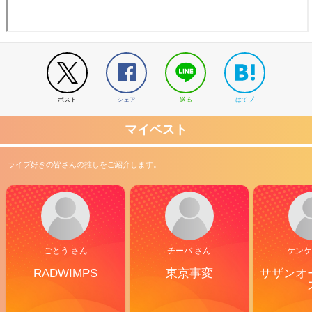
ポスト
シェア
送る
はてブ
マイベスト
ライブ好きの皆さんの推しをご紹介します。
ごとう さん
チーバ さん
ケンケ
RADWIMPS
東京事変
サザンオ