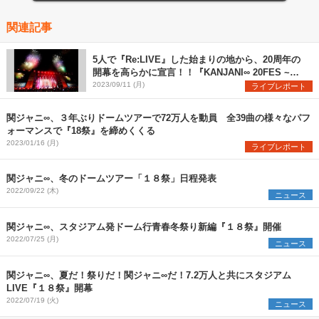
関連記事
5人で『Re:LIVE』した始まりの地から、20周年の
開幕を高らかに宣言！！『KANJANI∞ 20FES ~前
夜祭~』ライブレポート
2023/09/11 (月)
ライブレポート
関ジャニ∞、３年ぶりドームツアーで72万人を動員 全39曲の様々なパフ
ォーマンスで『18祭』を締めくくる
2023/01/16 (月)
ライブレポート
関ジャニ∞、冬のドームツアー「１８祭」日程発表
2022/09/22 (木)
ニュース
関ジャニ∞、スタジアム発ドーム行青春冬祭り新編『１８祭』開催
2022/07/25 (月)
ニュース
関ジャニ∞、夏だ！祭りだ！関ジャニ∞だ！7.2万人と共にスタジアム
LIVE『１８祭』開幕
2022/07/19 (火)
ニュース