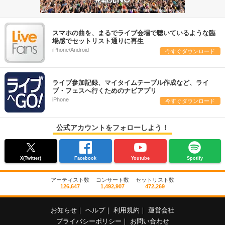
スマホの曲を、まるでライブ会場で聴いているような臨
場感でセットリスト通りに再生
iPhone/Android
今すぐダウンロード
ライブ参加記録、マイタイムテーブル作成など、ライ
ブ・フェスへ行くためのナビアプリ
iPhone
今すぐダウンロード
公式アカウントをフォローしよう！
X(Twitter)
Facebook
Youtube
Spotify
アーティスト数
コンサート数
セットリスト数
126,647
1,492,907
472,269
お知らせ
｜
ヘルプ
｜
利用規約
｜
運営会社
プライバシーポリシー
｜
お問い合わせ