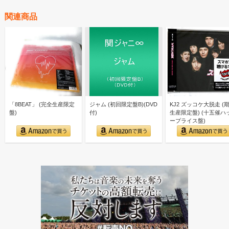
関連商品
「8BEAT」 (完全生産限定
ジャム (初回限定盤B)(DVD
KJ2 ズッコケ大脱走 (
盤)
付)
生産限定盤) (十五催ハ
ープライス盤)