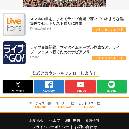
スマホの曲を、まるでライブ会場で聴いているような臨
場感でセットリスト通りに再生
iPhone/Android
今すぐダウンロード
ライブ参加記録、マイタイムテーブル作成など、ライ
ブ・フェスへ行くためのナビアプリ
iPhone
今すぐダウンロード
公式アカウントをフォローしよう！
X(Twitter)
Facebook
Youtube
Spotify
アーティスト数
コンサート数
セットリスト数
126,599
1,492,534
472,220
お知らせ
｜
ヘルプ
｜
利用規約
｜
運営会社
プライバシーポリシー
｜
お問い合わせ