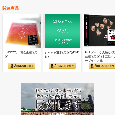
関連商品
「8BEAT」 (完全生産限定
ジャム (初回限定盤B)(DVD
KJ2 ズッコケ大脱走 (
盤)
付)
生産限定盤) (十五催ハ
ープライス盤)