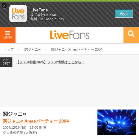
×
LiveFans
表示
株式会社SKIYAKI
無料 - In Google Play
MENU
2026
【フェス特集2026】フェス情報はここから！
04/27
トップ
関ジャニ∞
関ジャニ∞ Xmasパーティー 2004
2026
【ライブ動員ランキング】2026年上半期編発表！
07/28
2026
【フェス特集2026】フェス情報はここから！
04/27
2026
【ライブ動員ランキング】2026年上半期編発表！
07/28
関ジャニ∞
関ジャニ∞ Xmasパーティー 2004
2004/12/19 (日) 13:00 開演
＠大阪松竹座 (大阪府)