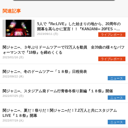
関連記事
5人で『Re:LIVE』した始まりの地から、20周年の
開幕を高らかに宣言！！『KANJANI∞ 20FES ~前
夜祭~』ライブレポート
2023/09/11 (月)
ライブレポート
関ジャニ∞、３年ぶりドームツアーで72万人を動員 全39曲の様々なパフ
ォーマンスで『18祭』を締めくくる
2023/01/16 (月)
ライブレポート
関ジャニ∞、冬のドームツアー「１８祭」日程発表
2022/09/22 (木)
ニュース
関ジャニ∞、スタジアム発ドーム行青春冬祭り新編『１８祭』開催
2022/07/25 (月)
ニュース
関ジャニ∞、夏だ！祭りだ！関ジャニ∞だ！7.2万人と共にスタジアム
LIVE『１８祭』開幕
2022/07/19 (火)
ニュース