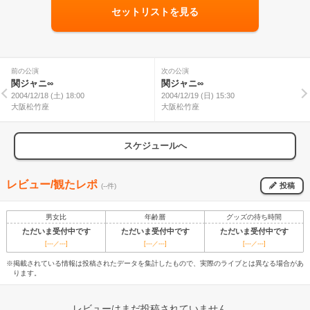
セットリストを見る
前の公演
次の公演
関ジャニ∞
関ジャニ∞
2004/12/18 (土) 18:00
2004/12/19 (日) 15:30
大阪松竹座
大阪松竹座
スケジュールへ
レビュー/観たレポ
投稿
(--件)
男女比
年齢層
グッズの待ち時間
ただいま受付中です
ただいま受付中です
ただいま受付中です
[---／---]
[---／---]
[---／---]
※掲載されている情報は投稿されたデータを集計したもので、実際のライブとは異なる場合があ
ります。
レビューはまだ投稿されていません。