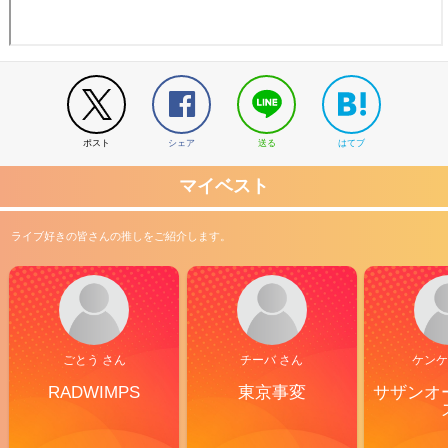
ポスト
シェア
送る
はてブ
マイベスト
ライブ好きの皆さんの推しをご紹介します。
ごとう さん
チーバ さん
ケンケ
RADWIMPS
東京事変
サザンオ