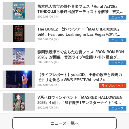
熊本県人吉市の野外音楽フェス『Rural Act'26』
TENDOUJIら最終出演アーティストを解禁 被災地
支援プロジェクトの始動も発表
2026/08/06 (木)
ニュース
The BONEZ 対バンツアー『MATCHBOX2026』
SiM、Fear, and Loathing in Las Vegasら対バン
アーティストを一斉解禁
2026/08/06 (木)
ニュース
静岡県焼津市であらたな夏フェス『BON BON BON
2026』が開催 音楽ライブ×盆踊り×DJ×屋台グル
メ×ランタンナイトで彩る2日間
2026/08/05 (水)
ニュース
【ライブレポート】yukaDD、圧巻の歌声と表現力
でトリを飾る＜WWS FESTIVAL vol.2＞
2026/08/05 (水)
ライブレポート
V系ハロウィンイベント『MASKED HALLOWEEN
2026』4日目、“渋谷魔界†モンスターナイト”出演6
組を発表
2026/08/05 (水)
ニュース
ニュース一覧へ