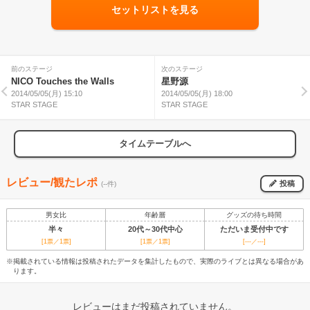
セットリストを見る
前のステージ
次のステージ
NICO Touches the Walls
星野源
2014/05/05(月) 15:10
2014/05/05(月) 18:00
STAR STAGE
STAR STAGE
タイムテーブルへ
レビュー/観たレポ
投稿
(--件)
男女比
年齢層
グッズの待ち時間
半々
20代～30代中心
ただいま受付中です
[1票／1票]
[1票／1票]
[---／---]
※掲載されている情報は投稿されたデータを集計したもので、実際のライブとは異なる場合があ
ります。
レビューはまだ投稿されていません。