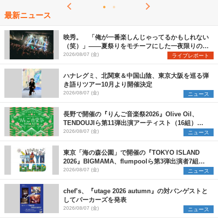
最新ニュース
映秀。 「俺が一番楽しんじゃってるかもしれない
（笑）」――夏祭りをモチーフにした一夜限りのス
ペシャルライブ『色祭』レポート
2026/08/07 (金)
ライブレポート
ハナレグミ、北関東＆中国山陰、東京大阪を巡る弾
き語りツアー10月より開催決定
2026/08/07 (金)
ニュース
長野で開催の『りんご音楽祭2026』Olive Oil、
TENDOUJIら第11弾出演アーティスト（16組）を
発表
2026/08/07 (金)
ニュース
東京「海の森公園」で開催の『TOKYO ISLAND
2026』BIGMAMA、flumpoolら第3弾出演者7組を
発表 ワークショップ・アート出展者を募集
2026/08/07 (金)
ニュース
chef’s、『utage 2026 autumn』の対バンゲストと
してパーカーズを発表
2026/08/07 (金)
ニュース