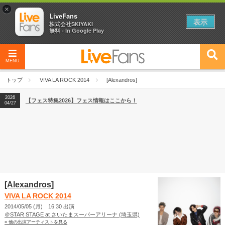
×
LiveFans
表示
株式会社SKIYAKI
無料 - In Google Play
MENU
2026
【フェス特集2026】フェス情報はここから！
04/27
トップ
VIVA LA ROCK 2014
[Alexandros]
2026
【ライブ動員ランキング】2026年上半期編発表！
07/28
2026
【フェス特集2026】フェス情報はここから！
04/27
2026
【ライブ動員ランキング】2026年上半期編発表！
07/28
[Alexandros]
VIVA LA ROCK 2014
2014/05/05 (月) 16:30 出演
＠STAR STAGE at さいたまスーパーアリーナ (埼玉県)
» 他の出演アーティストを見る