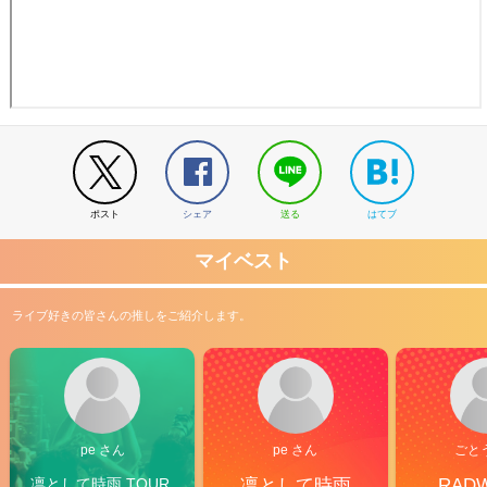
ポスト
シェア
送る
はてブ
マイベスト
ライブ好きの皆さんの推しをご紹介します。
pe さん
pe さん
ごと
凛として時雨 TOUR 
凛として時雨
RAD