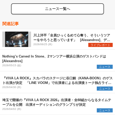
ニュース一覧へ
関連記事
川上洋平「全員ひっくるめて心奪う、そういうツア
ーをやろうと思っています」 [Alexandros]、デビ
ュー16年の歴史を網羅するようなセトリで『YOU
2026/06/25 (木)
ライブレポート
ARE WELCOME TOUR』開幕
Nothing’s Carved In Stone、2マンツアー横浜公演のゲストバンドは
[Alexandros]
2026/05/15 (金)
ニュース
『VIVA LA ROCK』スカパラのステージに⾕⼝鮪（KANA-BOON）のゲス
ト出演が決定 「LINE VOOM」で出演者による出演後トーク独占ライブ
配信を実施
2026/04/30 (木)
ニュース
埼玉で開催の『VIVA LA ROCK 2026』出演者・全88組からなるタイムテ
ーブルを公開 出演オーディションのグランプリが決定
2026/04/02 (木)
ニュース