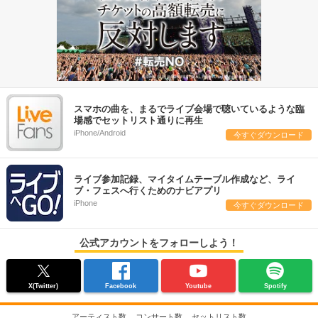
スマホの曲を、まるでライブ会場で聴いているような臨
場感でセットリスト通りに再生
iPhone/Android
今すぐダウンロード
ライブ参加記録、マイタイムテーブル作成など、ライ
ブ・フェスへ行くためのナビアプリ
iPhone
今すぐダウンロード
公式アカウントをフォローしよう！
X(Twitter)
Facebook
Youtube
Spotify
アーティスト数
コンサート数
セットリスト数