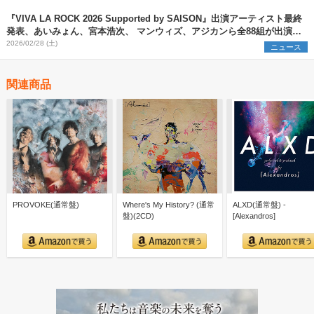
『VIVA LA ROCK 2026 Supported by SAISON』出演アーティスト最終
発表、あいみょん、宮本浩次、 マンウィズ、アジカンら全88組が出演日
とともに発表
2026/02/28 (土)
ニュース
関連商品
PROVOKE(通常盤)
Where's My History? (通常
ALXD(通常盤) -
盤)(2CD)
[Alexandros]