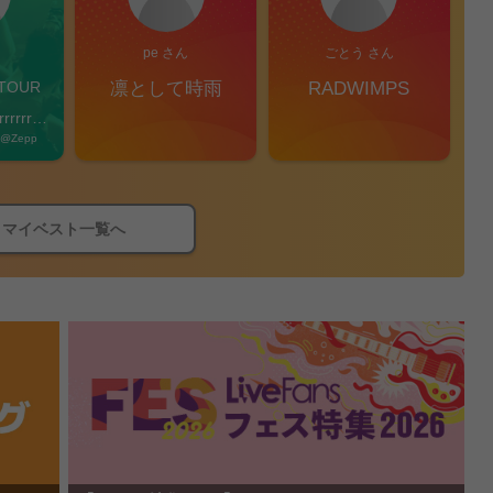
pe さん
ごとう さん
OUR 
凛として時雨
RADWIMPS
rrrrrre 
 @Zepp 
マイベスト一覧へ