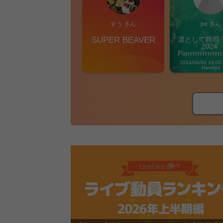
すう さん
pe さん
SUPER BEAVER
凛として時雨 T
2024 
Pierrrrrrrrrrrrrr
Vibes
2024/08/09 19:00
Haneda