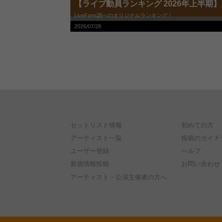
【ライブ動員ランキング 2026年上半期】
LiveFans調べのオリジナルランキング！
2026/07/28
セットリスト情報
初めての方
アーティスト一覧
投稿のガイド
ユーザー登録
ヘルプ
新規情報投稿
お問い合わせ
アーティスト・公演主催者の方へ