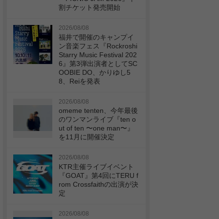
割チケット発売開始
2026/08/08
福井で開催のキャンプイ
ン音楽フェス『Rockroshi
Starry Music Festival 202
6』第3弾出演者としてSC
OOBIE DO、かりゆし5
8、Reiを発表
2026/08/08
omeme tenten、今年最後
のワンマンライブ『ten o
ut of ten 〜one man〜』
を11月に開催決定
2026/08/08
KTR主催ライブイベント
『GOAT』第4回にTERU f
rom Crossfaithの出演が決
定
2026/08/08