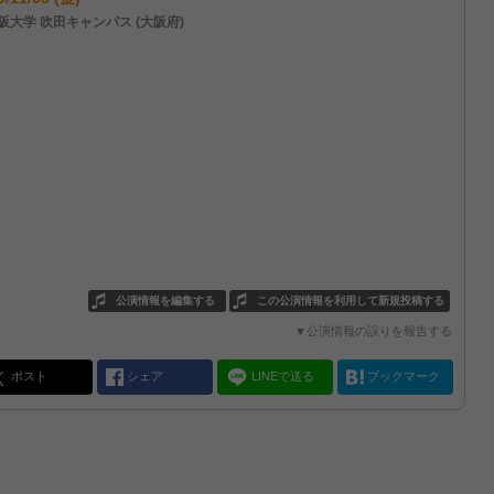
阪大学 吹田キャンパス (大阪府)
公演情報を編集する
この公演情報を利用して新規投稿する
▼公演情報の誤りを報告する
ポスト
シェア
LINEで送る
ブックマーク