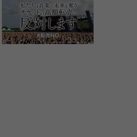
土屋アンナ
椿屋四重奏
OVERGROU
ACOUSTIC
UNDERGRO
ロック
ロック
オルタナティブ/
0
0
0
プロフィール
プロフィール
プロフィー