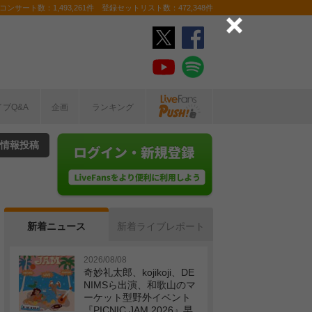
ンサート数：1,493,261件 登録セットリスト数：472,348件
イブQ&A
企画
ランキング
情報投稿
新着ニュース
新着ライブレポート
2026/08/08
奇妙礼太郎、kojikoji、DE
NIMSら出演、和歌山のマ
ーケット型野外イベント
『PICNIC JAM 2026』早