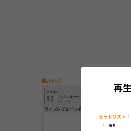
観たレポ：
男女比：
年齢層：
ただいま受付中です
ただいま受付中です
[---／---]
[---／---]
ライブレビュー (--件)
レビュー
最初のレ