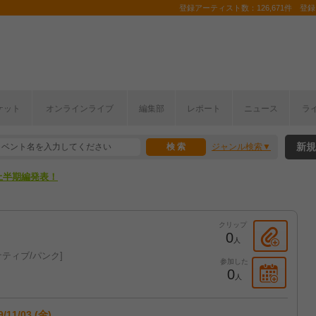
登録アーティスト数：126,671件 登録コ
ケット
オンラインライブ
編集部
レポート
ニュース
ラ
新規
ジャンル検索
ここから！
上半期編発表！
ここから！
クリップ
上半期編発表！
0
人
ティブ/パンク
参加した
0
人
9/11/03 (金)