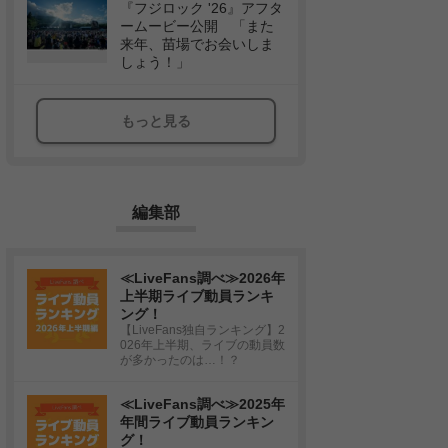
『フジロック '26』アフタ
ームービー公開 「また
来年、苗場でお会いしま
しょう！」
もっと見る
編集部
≪LiveFans調べ≫2026年
上半期ライブ動員ランキ
ング！
【LiveFans独自ランキング】2
026年上半期、ライブの動員数
が多かったのは…！？
≪LiveFans調べ≫2025年
年間ライブ動員ランキン
グ！