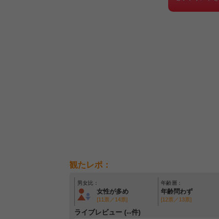
観たレポ：
男女比：
年齢層：
女性が多め
年齢問わず
[11票／14票]
[12票／13票]
ライブレビュー (--件)