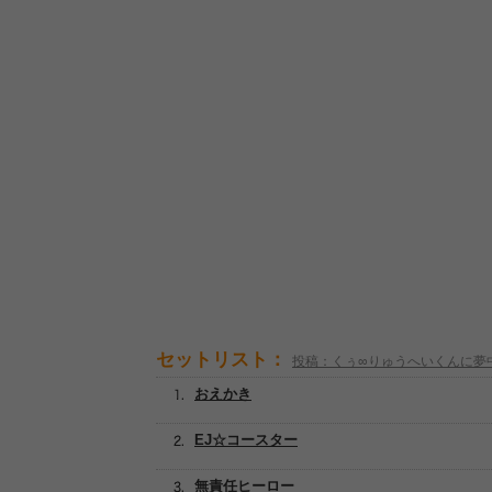
セットリスト：
投稿：くぅ∞りゅうへいくんに夢
おえかき
EJ☆コースター
無責任ヒーロー