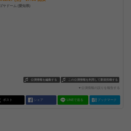
ゴヤドーム (愛知県)
公演情報を編集する
この公演情報を利用して新規投稿する
▼公演情報の誤りを報告する
ポスト
シェア
LINEで送る
ブックマーク