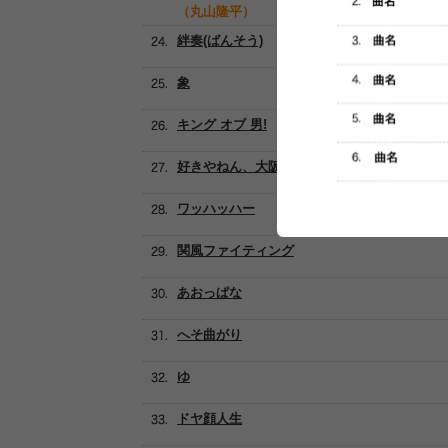
（丸山隆平）
絆奏(ばんそう)
象
キング オブ 男!
好きやねん、大阪。
ワッハッハー
関風ファイティング
あおっぱな
へそ曲がり
ゆ
ドヤ顔人生