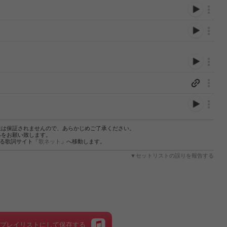
性は保証されませんので、あらかじめご了承ください。
絡をお願い致します。
する歌詞サイト「
歌ネット
」へ移動します。
▼セットリストの誤りを報告する
をプレイリストにして保存する