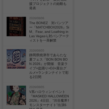
援プロジェクトの始動も
発表
2026/08/06
The BONEZ 対バンツア
ー『MATCHBOX2026』Si
M、Fear, and Loathing in
Las Vegasら対バンアーテ
ィストを一斉解禁
2026/08/05
静岡県焼津市であらたな
夏フェス『BON BON BO
N 2026』が開催 音楽ラ
イブ×盆踊り×DJ×屋台グ
ルメ×ランタンナイトで彩
る2日間
2026/08/05
V系ハロウィンイベント
『MASKED HALLOWEEN
2026』4日目、“渋谷魔界†
モンスターナイト”出演6