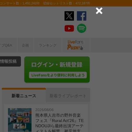
ンサート数：1,492,242件 登録セットリスト数：472,187件
イブQ&A
企画
ランキング
情報投稿
新着ニュース
新着ライブレポート
2026/08/06
熊本県人吉市の野外音楽
フェス『Rural Act'26』TE
NDOUJIら最終出演アーテ
ィストを解禁 被災地支