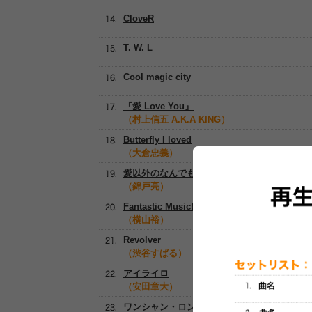
CloveR
T. W. L
Cool magic city
『愛 Love You』
（村上信五 A.K.A KING）
Butterfly I loved
（大倉忠義）
愛以外のなんでもない
（錦戸亮）
Fantastic Music!
（横山裕）
Revolver
（渋谷すばる）
アイライロ
（安田章大）
ワンシャン・ロンピン