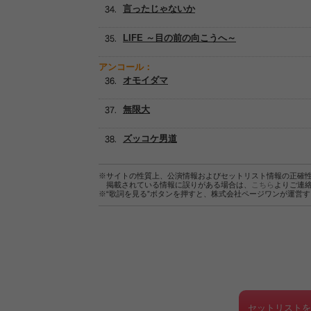
言ったじゃないか
LIFE ～目の前の向こうへ～
アンコール：
オモイダマ
無限大
ズッコケ男道
※サイトの性質上、公演情報およびセットリスト情報の正確
掲載されている情報に誤りがある場合は、
こちら
よりご連
※“歌詞を見る”ボタンを押すと、株式会社ページワンが運営
セットリスト