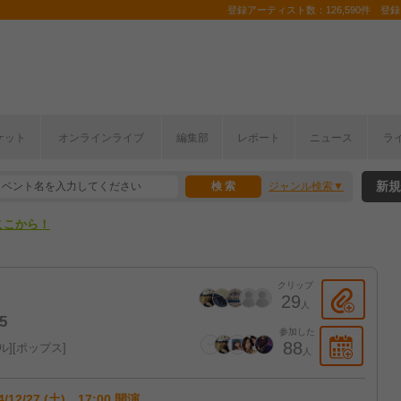
登録アーティスト数：126,590件 登録コ
ケット
オンラインライブ
編集部
レポート
ニュース
ラ
ここから！
新規
ジャンル検索
上半期編発表！
ここから！
上半期編発表！
クリップ
29
人
5
参加した
88
ル
ポップス
人
4/12/27 (土) 17:00 開演