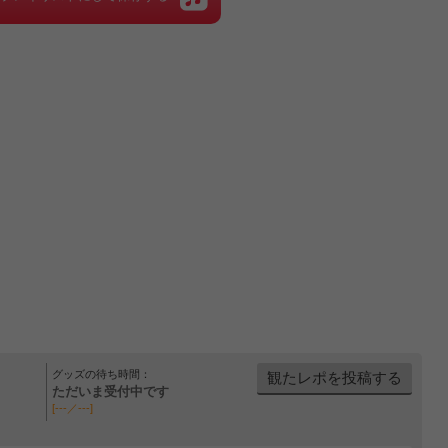
グッズの待ち時間：
観たレポを投稿する
ただいま受付中です
[---／---]