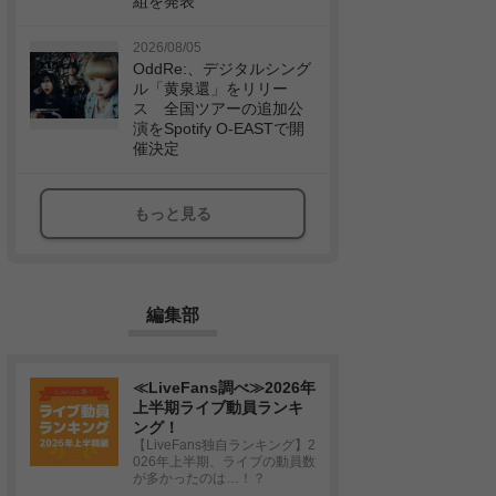
組を発表
2026/08/05
OddRe:、デジタルシング
ル「黄泉還」をリリー
ス 全国ツアーの追加公
演をSpotify O-EASTで開
催決定
もっと見る
編集部
≪LiveFans調べ≫2026年
上半期ライブ動員ランキ
ング！
【LiveFans独自ランキング】2
026年上半期、ライブの動員数
が多かったのは…！？