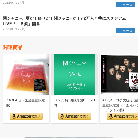
2022/07/25 (月)
ニュース
関ジャニ∞、夏だ！祭りだ！関ジャニ∞だ！7.2万人と共にスタジアム
LIVE『１８祭』開幕
2022/07/19 (火)
ニュース
関連商品
「8BEAT」 (完全生産限定
ジャム (初回限定盤B)(DVD
KJ2 ズッコケ大脱走 (
盤)
付)
生産限定盤) (十五催ハ
ープライス盤)