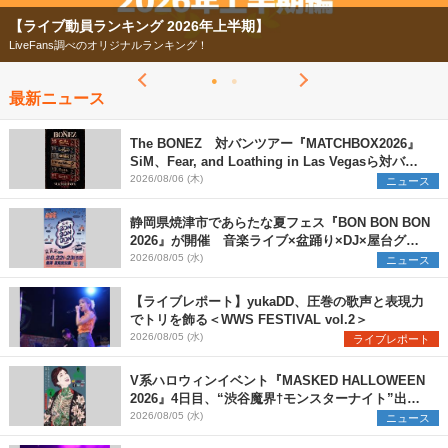
【ライブ動員ランキング 2026年上半期】
LiveFans調べのオリジナルランキング！
最新ニュース
The BONEZ 対バンツアー『MATCHBOX2026』
SiM、Fear, and Loathing in Las Vegasら対バン
アーティストを一斉解禁
2026/08/06 (木)
ニュース
静岡県焼津市であらたな夏フェス『BON BON BON
2026』が開催 音楽ライブ×盆踊り×DJ×屋台グル
メ×ランタンナイトで彩る2日間
2026/08/05 (水)
ニュース
【ライブレポート】yukaDD、圧巻の歌声と表現力
でトリを飾る＜WWS FESTIVAL vol.2＞
2026/08/05 (水)
ライブレポート
V系ハロウィンイベント『MASKED HALLOWEEN
2026』4日目、“渋谷魔界†モンスターナイト”出演6
組を発表
2026/08/05 (水)
ニュース