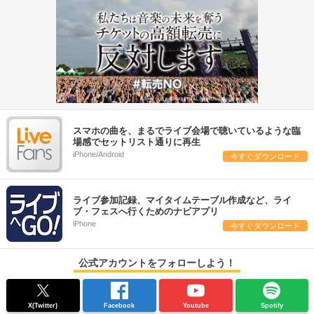
スマホの曲を、まるでライブ会場で聴いているような臨
場感でセットリスト通りに再生
iPhone/Android
今すぐダウンロード
ライブ参加記録、マイタイムテーブル作成など、ライ
ブ・フェスへ行くためのナビアプリ
iPhone
今すぐダウンロード
公式アカウントをフォローしよう！
X(Twitter)
Facebook
Youtube
Spotify