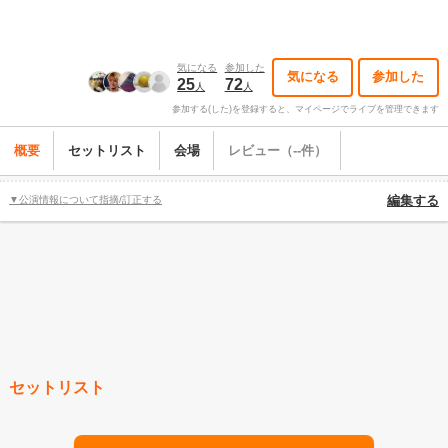
気になる
参加した
気になる
参加した
25
72
人
人
参加する(した)を登録すると、マイページでライブを管理できます
概要
セットリスト
会場
レビュー（--件）
▼公演情報について指摘/訂正する
編集する
セットリスト