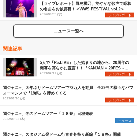
【ライブレポート】野島樺乃、艶やかな歌声で昭和
の名曲をお披露目！＜WWS FESTIVAL vol.2＞
2026/08/05 (水)
ライブレポート
ニュース一覧へ
関連記事
5人で『Re:LIVE』した始まりの地から、20周年の
開幕を高らかに宣言！！『KANJANI∞ 20FES ~前
夜祭~』ライブレポート
2023/09/11 (月)
ライブレポート
関ジャニ∞、３年ぶりドームツアーで72万人を動員 全39曲の様々なパフ
ォーマンスで『18祭』を締めくくる
2023/01/16 (月)
ライブレポート
関ジャニ∞、冬のドームツアー「１８祭」日程発表
2022/09/22 (木)
ニュース
関ジャニ∞、スタジアム発ドーム行青春冬祭り新編『１８祭』開催