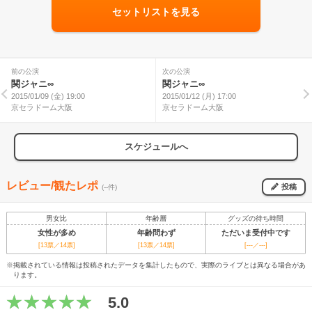
セットリストを見る
前の公演
次の公演
関ジャニ∞
関ジャニ∞
2015/01/09 (金) 19:00
2015/01/12 (月) 17:00
京セラドーム大阪
京セラドーム大阪
スケジュールへ
レビュー/観たレポ
投稿
(--件)
男女比
年齢層
グッズの待ち時間
女性が多め
年齢問わず
ただいま受付中です
[13票／14票]
[13票／14票]
[---／---]
※掲載されている情報は投稿されたデータを集計したもので、実際のライブとは異なる場合があ
ります。
5.0