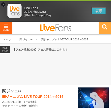
×
LiveFans
表示
株式会社SKIYAKI
無料 - In Google Play
MENU
2026
【フェス特集2026】フェス情報はここから！
04/27
トップ
関ジャニ∞
関ジャニズム LIVE TOUR 2014>>2015
2026
【ライブ動員ランキング】2026年上半期編発表！
07/28
2026
【フェス特集2026】フェス情報はここから！
04/27
2026
【ライブ動員ランキング】2026年上半期編発表！
07/28
関ジャニ∞
関ジャニズム LIVE TOUR 2014>>2015
2015/01/11 (日) 17:00 開演
＠京セラドーム大阪 (大阪府)