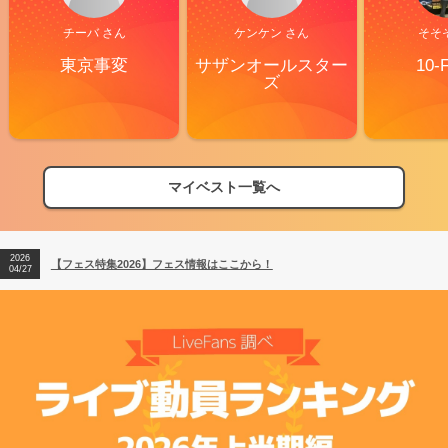
チーバ さん
ケンケン さん
そそ
東京事変
サザンオールスター
10-
ズ
マイベスト一覧へ
2026
【フェス特集2026】フェス情報はここから！
04/27
2026
【ライブ動員ランキング】2026年上半期編発表！
07/28
2026
【フェス特集2026】フェス情報はここから！
04/27
2026
【ライブ動員ランキング】2026年上半期編発表！
07/28