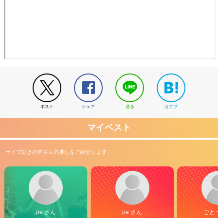
ポスト
シェア
送る
はてブ
マイベスト
ライブ好きの皆さんの推しをご紹介します。
pe さん
pe さん
ごと