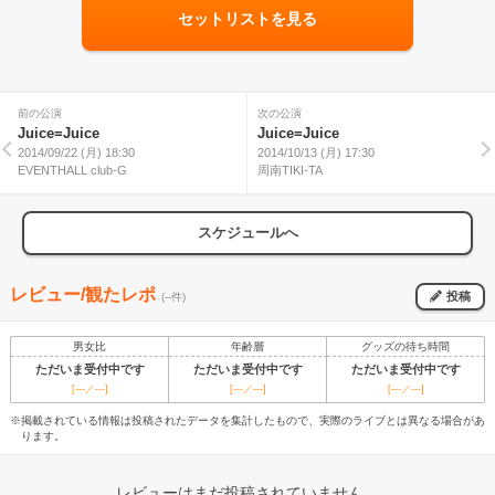
セットリストを見る
前の公演
次の公演
Juice=Juice
Juice=Juice
2014/09/22 (月) 18:30
2014/10/13 (月) 17:30
EVENTHALL club-G
周南TIKI-TA
スケジュールへ
レビュー/観たレポ
投稿
(--件)
男女比
年齢層
グッズの待ち時間
ただいま受付中です
ただいま受付中です
ただいま受付中です
[---／---]
[---／---]
[---／---]
※掲載されている情報は投稿されたデータを集計したもので、実際のライブとは異なる場合があ
ります。
レビューはまだ投稿されていません。