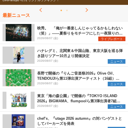
今年もフェスの季節がやってきた！
最新ニュース
映秀。 「俺が一番楽しんじゃってるかもしれない
（笑）」――夏祭りをモチーフにした一夜限りのス
ペシャルライブ『色祭』レポート
2026/08/07 (金)
ライブレポート
ハナレグミ、北関東＆中国山陰、東京大阪を巡る弾
き語りツアー10月より開催決定
2026/08/07 (金)
ニュース
長野で開催の『りんご音楽祭2026』Olive Oil、
TENDOUJIら第11弾出演アーティスト（16組）を
発表
2026/08/07 (金)
ニュース
東京「海の森公園」で開催の『TOKYO ISLAND
2026』BIGMAMA、flumpoolら第3弾出演者7組を
発表 ワークショップ・アート出展者を募集
2026/08/07 (金)
ニュース
chef’s、『utage 2026 autumn』の対バンゲストと
してパーカーズを発表