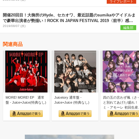
ライブレポート
開催20回目！大御所のHyde、セカオワ、最近話題のsumikaやアイドルま
で豪華出演者が勢揃い！ROCK IN JAPAN FESTIVAL 2019〈前半〉感想
まとめ
2019/08/07 (水)
編集部
関連商品
MORE! MORE! EP 通常
Juicetory 通常盤 -
四の五の言わず颯（さ
盤 - Juice=Juice(特典なし)
Juice=Juice (特典なし)
と別れてあげた/盛れ！
ミ・アモーレ 初回生産
定盤SP - Ｊｕｉｃｅ