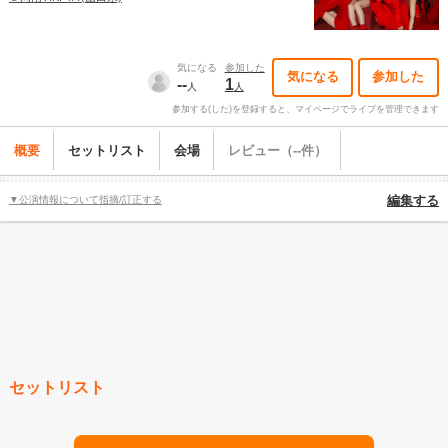
気になる
参加した
気になる
参加した
--
1
人
人
参加する(した)を登録すると、マイページでライブを管理できます
概要
セットリスト
会場
レビュー（--件）
▼公演情報について指摘/訂正する
編集する
セットリスト