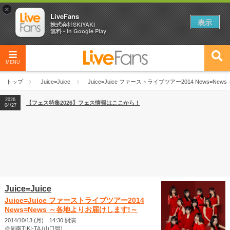
×
LiveFans
表示
株式会社SKIYAKI
無料 - In Google Play
MENU
2026
【フェス特集2026】フェス情報はここから！
04/27
トップ
Juice=Juice
Juice=Juice ファーストライブツアー2014 News=N
2026
【ライブ動員ランキング】2026年上半期編発表！
07/28
2026
【フェス特集2026】フェス情報はここから！
04/27
2026
【ライブ動員ランキング】2026年上半期編発表！
07/28
Juice=Juice
Juice=Juice ファーストライブツアー2014
News=News ～各地よりお届けします!～
2014/10/13 (月) 14:30 開演
＠周南TIKI-TA (山口県)