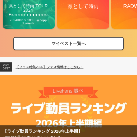
凛として時雨 TOUR 
凛として時雨
RAD
2024 
Pierrrrrrrrrrrrrrrrrrrre 
Vibes
2024/08/09 19:00 @Zepp 
Haneda
マイベスト一覧へ
2026
【フェス特集2026】フェス情報はここから！
04/27
2026
【ライブ動員ランキング】2026年上半期編発表！
07/28
2026
【フェス特集2026】フェス情報はここから！
04/27
2026
【ライブ動員ランキング】2026年上半期編発表！
07/28
【フェス特集2026】