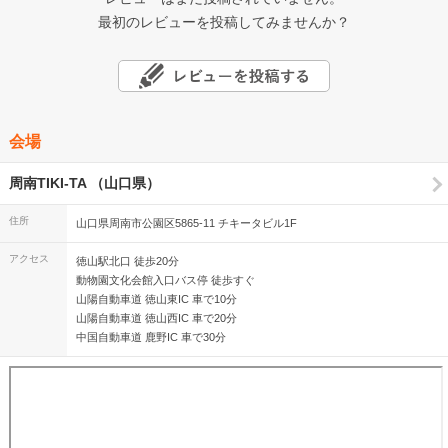
最初のレビューを投稿してみませんか？
会場
周南TIKI-TA （山口県）
住所
山口県周南市公園区5865-11 チキータビル1F
アクセス
徳山駅北口 徒歩20分
動物園文化会館入口バス停 徒歩すぐ
山陽自動車道 徳山東IC 車で10分
山陽自動車道 徳山西IC 車で20分
中国自動車道 鹿野IC 車で30分