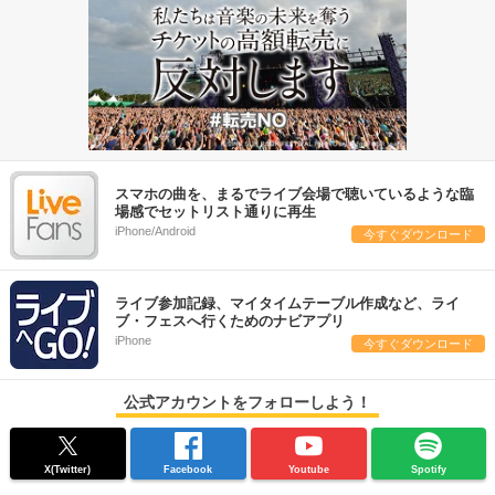
スマホの曲を、まるでライブ会場で聴いているような臨
場感でセットリスト通りに再生
iPhone/Android
今すぐダウンロード
ライブ参加記録、マイタイムテーブル作成など、ライ
ブ・フェスへ行くためのナビアプリ
iPhone
今すぐダウンロード
公式アカウントをフォローしよう！
X(Twitter)
Facebook
Youtube
Spotify