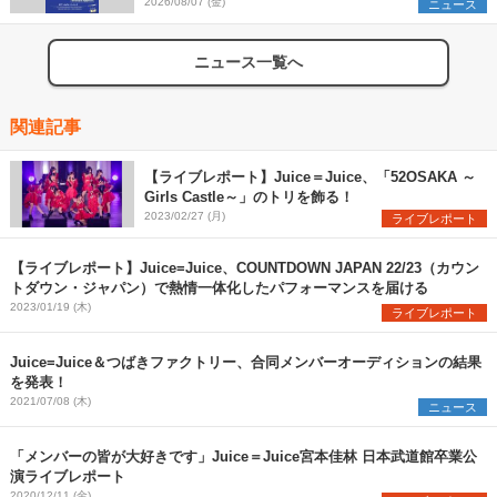
2026/08/07 (金)
ニュース
ニュース一覧へ
関連記事
【ライブレポート】Juice＝Juice、「52OSAKA ～
Girls Castle～」のトリを飾る！
2023/02/27 (月)
ライブレポート
【ライブレポート】Juice=Juice、COUNTDOWN JAPAN 22/23（カウン
トダウン・ジャパン）で熱情一体化したパフォーマンスを届ける
2023/01/19 (木)
ライブレポート
Juice=Juice＆つばきファクトリー、合同メンバーオーディションの結果
を発表！
2021/07/08 (木)
ニュース
「メンバーの皆が大好きです」Juice＝Juice宮本佳林 日本武道館卒業公
演ライブレポート
2020/12/11 (金)