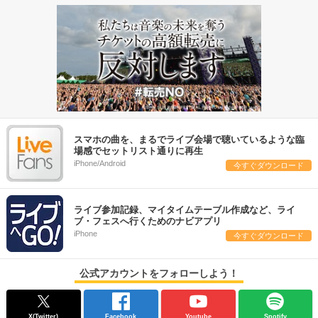
スマホの曲を、まるでライブ会場で聴いているような臨
場感でセットリスト通りに再生
iPhone/Android
今すぐダウンロード
ライブ参加記録、マイタイムテーブル作成など、ライ
ブ・フェスへ行くためのナビアプリ
iPhone
今すぐダウンロード
公式アカウントをフォローしよう！
X(Twitter)
Facebook
Youtube
Spotify