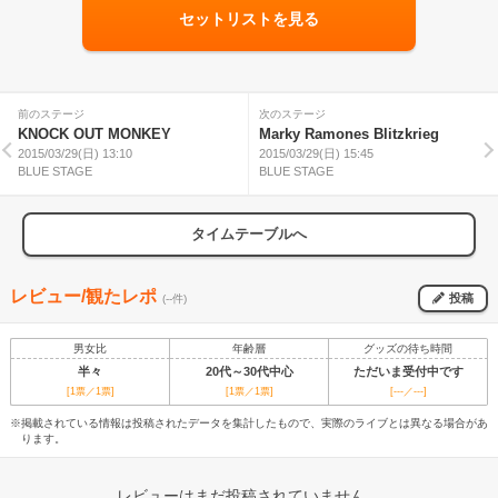
セットリストを見る
前のステージ
次のステージ
KNOCK OUT MONKEY
Marky Ramones Blitzkrieg
2015/03/29(日) 13:10
2015/03/29(日) 15:45
BLUE STAGE
BLUE STAGE
タイムテーブルへ
レビュー/観たレポ
投稿
(--件)
男女比
年齢層
グッズの待ち時間
半々
20代～30代中心
ただいま受付中です
[1票／1票]
[1票／1票]
[---／---]
※掲載されている情報は投稿されたデータを集計したもので、実際のライブとは異なる場合があ
ります。
レビューはまだ投稿されていません。