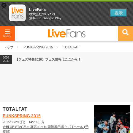
×
LiveFans
表示
株式会社SKIYAKI
無料 - In Google Play
MENU
2026
【フェス特集2026】フェス情報はここから！
04/27
トップ
PUNKSPRING 2015
TOTALFAT
2026
【ライブ動員ランキング】2026年上半期編発表！
07/28
2026
【フェス特集2026】フェス情報はここから！
04/27
2026
【ライブ動員ランキング】2026年上半期編発表！
07/28
TOTALFAT
PUNKSPRING 2015
2015/03/29 (日) 14:20 出演
＠BLUE STAGE at 幕張メッセ 国際展示場 9～11ホール (千
葉県)