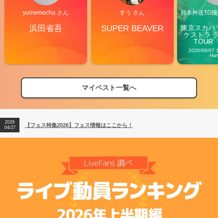
yumemocha さん
すう さん
日本外送TG搜@
浜田省吾
SUPER BEAVER
東京スカパ
ケストラ 
TOUR「V
Carn
2026/08/07 
Ha
マイベスト一覧へ
2026
【フェス特集2026】フェス情報はここから！
04/27
2026
【ライブ動員ランキング】2026年上半期編発表！
07/28
2026
【フェス特集2026】フェス情報はここから！
04/27
2026
【ライブ動員ランキング】2026年上半期編発表！
07/28