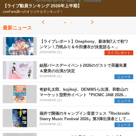
【ライブ動員ランキング 2026年上半期】
LiveFans調べのオリジナルランキング！
最新ニュース
【ライブレポート】Onephony、新体制7人で初ワ
ンマン！乃咲みり＆今田優衣が決意語る＜
Onephony新体制1st Oneman Live はじまりの夏
2026/08/08 (土)
ライブレポート
＞
結那バースデーイベント2026のゲストで斉藤朱夏
＆愛美の出演が決定
2026/08/08 (土)
ニュース
奇妙礼太郎、kojikoji、DENIMSら出演、和歌山の
マーケット型野外イベント『PICNIC JAM 2026』
早割チケット発売開始
2026/08/08 (土)
ニュース
福井で開催のキャンプイン音楽フェス『Rockroshi
Starry Music Festival 2026』第3弾出演者として
SCOOBIE DO、かりゆし58、Reiを発表
2026/08/08 (土)
ニュース