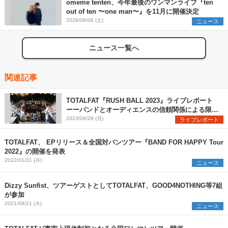
omeme tenten、今年最後のワンマンライブ『ten
out of ten 〜one man〜』を11月に開催決定
2026/08/08 (土)
ニュース
ニュース一覧へ
関連記事
TOTALFAT『RUSH BALL 2023』ライブレポート
ーーバンドとオーディエンスの信頼関係による限界
突破と灼熱アクト
2023/08/28 (月)
ライブレポート
TOTALFAT、 EPリリース＆全国対バンツアー『BAND FOR HAPPY Tour
2022』の開催を発表
2022/01/31 (月)
ニュース
Dizzy Sunfist、ツアーゲストとしてTOTALFAT、GOOD4NOTHING等7組
が参加
2021/09/21 (火)
ニュース