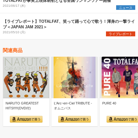
TOTALFATが事実上現体制初となる全国ワンマンツアー開催
2021/06/17 (木)
ニュース
【ライブレポート】TOTALFAT、笑って踊って心で歌う！渾身の一撃ライ
ブ＜JAPAN JAM 2021＞
2021/05/10 (月)
ライブレポート
関連商品
NARUTO GREATEST
L'Arc~en~Ciel TRIBUTE -
PURE 40
HITS!!!!!(DVD付)
オムニバス