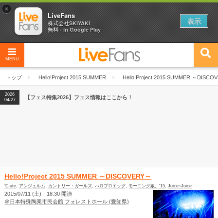
×
LiveFans
表示
株式会社SKIYAKI
無料 - In Google Play
MENU
2026
【フェス特集2026】フェス情報はここから！
04/27
トップ
Hello!Project 2015 SUMMER
Hello!Project 2015 SUMMER ～DISC
2026
【ライブ動員ランキング】2026年上半期編発表！
07/28
2026
【フェス特集2026】フェス情報はここから！
04/27
2026
【ライブ動員ランキング】2026年上半期編発表！
07/28
Hello!Project 2015 SUMMER ～DISCOVERY～
℃-ute
,
アンジュルム
,
カントリー・ガールズ
,
ハロプロエッグ
,
モーニング娘。'15
,
Juice=Juice
2015/07/11 (土) 18:30 開演
＠日本特殊陶業市民会館 フォレストホール (愛知県)