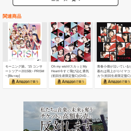
関連商品
モーニング娘。'15 コンサ
Oh my wish!/スカッとMy
青春小僧が泣いている/
ートツアー2015秋~ PRISM
Heart/今すぐ飛び込む勇気
暮れは雨上がり/イマコ
~ [Blu-ray]
(初回生産限定盤C)(DVD
カラ(初回生産限定盤C)
付)
(DVD付)