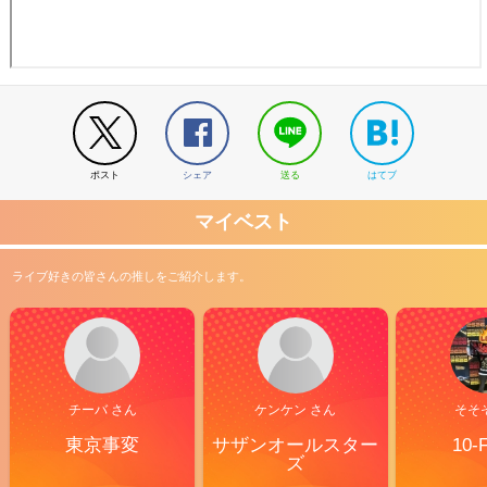
ポスト
シェア
送る
はてブ
マイベスト
ライブ好きの皆さんの推しをご紹介します。
チーバ さん
ケンケン さん
そそ
東京事変
サザンオールスター
10-
ズ