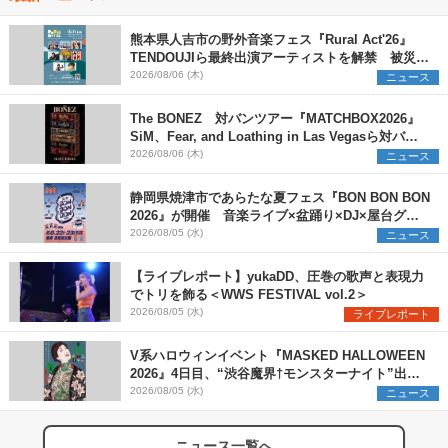
熊本県人吉市の野外音楽フェス『Rural Act'26』
TENDOUJIら最終出演アーティストを解禁 被災地
支援プロジェクトの始動も発表
2026/08/06 (木)
ニュース
The BONEZ 対バンツアー『MATCHBOX2026』
SiM、Fear, and Loathing in Las Vegasら対バン
アーティストを一斉解禁
2026/08/06 (木)
ニュース
静岡県焼津市であらたな夏フェス『BON BON BON
2026』が開催 音楽ライブ×盆踊り×DJ×屋台グル
メ×ランタンナイトで彩る2日間
2026/08/05 (水)
ニュース
【ライブレポート】yukaDD、圧巻の歌声と表現力
でトリを飾る＜WWS FESTIVAL vol.2＞
2026/08/05 (水)
ライブレポート
V系ハロウィンイベント『MASKED HALLOWEEN
2026』4日目、“渋谷魔界†モンスターナイト”出演6
組を発表
2026/08/05 (水)
ニュース
ニュース一覧へ