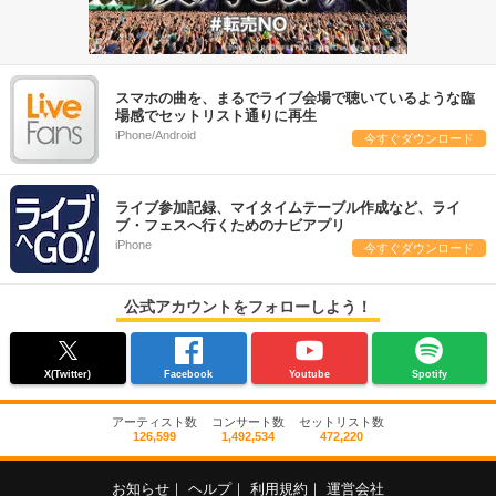
スマホの曲を、まるでライブ会場で聴いているような臨
場感でセットリスト通りに再生
iPhone/Android
今すぐダウンロード
ライブ参加記録、マイタイムテーブル作成など、ライ
ブ・フェスへ行くためのナビアプリ
iPhone
今すぐダウンロード
公式アカウントをフォローしよう！
X(Twitter)
Facebook
Youtube
Spotify
アーティスト数
コンサート数
セットリスト数
126,599
1,492,534
472,220
お知らせ
｜
ヘルプ
｜
利用規約
｜
運営会社