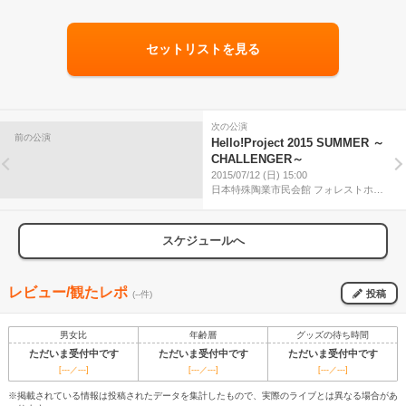
セットリストを見る
次の公演
前の公演
Hello!Project 2015 SUMMER ～
CHALLENGER～
2015/07/12 (日) 15:00
日本特殊陶業市民会館 フォレストホー
ル
スケジュールへ
レビュー/観たレポ
投稿
(--件)
男女比
年齢層
グッズの待ち時間
ただいま受付中です
ただいま受付中です
ただいま受付中です
[---／---]
[---／---]
[---／---]
※掲載されている情報は投稿されたデータを集計したもので、実際のライブとは異なる場合があ