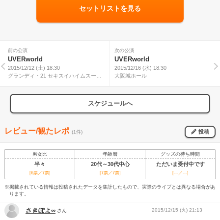
セットリストを見る
前の公演
次の公演
UVERworld
UVERworld
2015/12/12 (土) 18:30
2015/12/16 (水) 18:30
グランディ・21 セキスイハイムスーパ
大阪城ホール
ーアリーナ
スケジュールへ
レビュー/観たレポ
投稿
(1件)
男女比
年齢層
グッズの待ち時間
半々
20代～30代中心
ただいま受付中です
[6票／7票]
[7票／7票]
[---／---]
※掲載されている情報は投稿されたデータを集計したもので、実際のライブとは異なる場合があ
ります。
さきぽよ∞
2015/12/15 (火) 21:13
さん