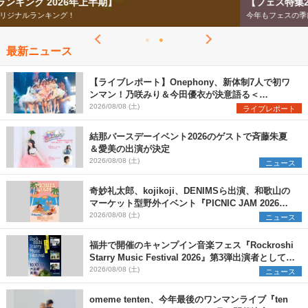
【フェス特集2026】
今年もフェスの季節がやってきた！
最新ニュース
【ライブレポート】Onephony、新体制7人で初ワ
ンマン！乃咲みり＆今田優衣が決意語る＜
Onephony新体制1st Oneman Live はじまりの夏
2026/08/08 (土)
ライブレポート
＞
結那バースデーイベント2026のゲストで斉藤朱夏
＆愛美の出演が決定
2026/08/08 (土)
ニュース
奇妙礼太郎、kojikoji、DENIMSら出演、和歌山の
マーケット型野外イベント『PICNIC JAM 2026』
早割チケット発売開始
2026/08/08 (土)
ニュース
福井で開催のキャンプイン音楽フェス『Rockroshi
Starry Music Festival 2026』第3弾出演者として
SCOOBIE DO、かりゆし58、Reiを発表
2026/08/08 (土)
ニュース
omeme tenten、今年最後のワンマンライブ『ten