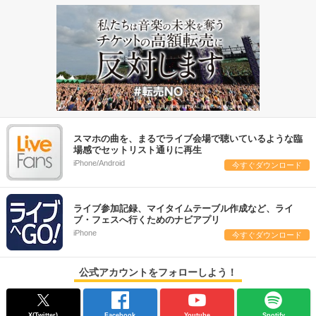
スマホの曲を、まるでライブ会場で聴いているような臨
場感でセットリスト通りに再生
iPhone/Android
今すぐダウンロード
ライブ参加記録、マイタイムテーブル作成など、ライ
ブ・フェスへ行くためのナビアプリ
iPhone
今すぐダウンロード
公式アカウントをフォローしよう！
X(Twitter)
Facebook
Youtube
Spotify