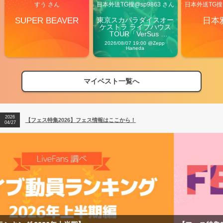
すう さん
日本外送TG搜@sp9863 さん
日本外送TG搜@
SUPER BEAVER
東京スカパラダイスオー
日本
ケストラ ライブハウス
TOUR「VerSus 
Carnival」
2026/08/07 19:00 @Zepp 
Haneda
マイベスト一覧へ
2026
【フェス特集2026】フェス情報はここから！
04/27
2026
【ライブ動員ランキング】2026年上半期編発表！
07/28
2026
【フェス特集2026】フェス情報はここから！
04/27
2026
【ライブ動員ランキング】2026年上半期編発表！
07/28