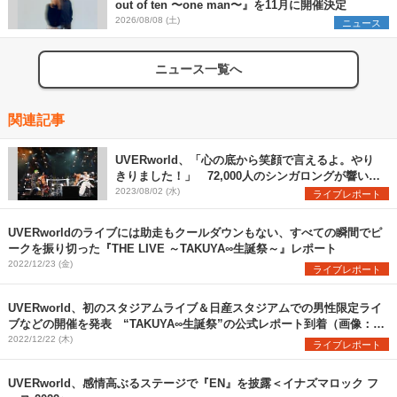
out of ten 〜one man〜』を11月に開催決定
2026/08/08 (土)
ニュース
ニュース一覧へ
関連記事
UVERworld、「心の底から笑顔で言えるよ。やり
きりました！」 72,000人のシンガロングが響いた
日産スタジアム初日公演をレポート
2023/08/02 (水)
ライブレポート
UVERworldのライブには助走もクールダウンもない、すべての瞬間でピ
ークを振り切った『THE LIVE ～TAKUYA∞生誕祭～』レポート
2022/12/23 (金)
ライブレポート
UVERworld、初のスタジアムライブ＆日産スタジアムでの男性限定ライ
ブなどの開催を発表 “TAKUYA∞生誕祭”の公式レポート到着（画像：全
13枚）
2022/12/22 (木)
ライブレポート
UVERworld、感情高ぶるステージで『EN』を披露＜イナズマロック フ