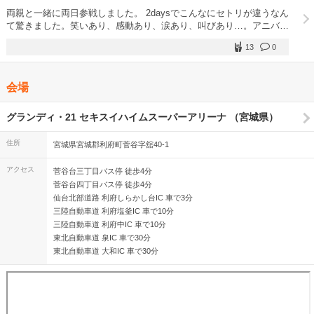
両親と一緒に両日参戦しました。 2daysでこんなにセトリが違うなん
て驚きました。笑いあり、感動あり、涙あり、叫びあり…。アニバー
サリーツアーは初参戦でしたが、レアな過去曲の分ひとりひとりの想
13
0
いが詰まっていて、色々なことを思い出しながら浸っていました…！
crewの一体感もすごくて、余韻からしばらく抜け切れそうにありま
せん。 UVERからたくさん力をもらったので、今回のライブを糧に
会場
また夢に向かって前進しようと思います(*^^*)
グランディ・21 セキスイハイムスーパーアリーナ （宮城県）
住所
宮城県宮城郡利府町菅谷字舘40-1
アクセス
菅谷台三丁目バス停 徒歩4分
菅谷台四丁目バス停 徒歩4分
仙台北部道路 利府しらかし台IC 車で3分
三陸自動車道 利府塩釜IC 車で10分
三陸自動車道 利府中IC 車で10分
東北自動車道 泉IC 車で30分
東北自動車道 大和IC 車で30分