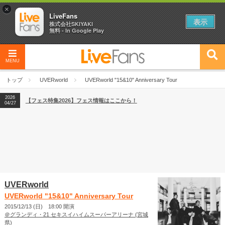
×
LiveFans
表示
株式会社SKIYAKI
無料 - In Google Play
MENU
2026
【フェス特集2026】フェス情報はここから！
04/27
トップ
UVERworld
UVERworld "15&10" Anniversary Tour
2026
【ライブ動員ランキング】2026年上半期編発表！
07/28
2026
【フェス特集2026】フェス情報はここから！
04/27
2026
【ライブ動員ランキング】2026年上半期編発表！
07/28
UVERworld
UVERworld "15&10" Anniversary Tour
2015/12/13 (日) 18:00 開演
＠グランディ・21 セキスイハイムスーパーアリーナ (宮城
県)