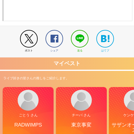
ポスト
シェア
送る
はてブ
マイベスト
ライブ好きの皆さんの推しをご紹介します。
ごとう さん
チーバ さん
ケンケ
RADWIMPS
東京事変
サザンオ