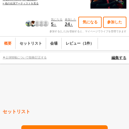
» 他の出演アーティストを見る
気になる
参加した
気になる
参加した
5
24
人
人
参加する(した)を登録すると、マイページでライブを管理できます
概要
セットリスト
会場
レビュー（1件）
▼公演情報について指摘/訂正する
編集する
セットリスト