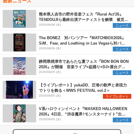
最新ニュース
熊本県人吉市の野外音楽フェス『Rural Act'26』
TENDOUJIら最終出演アーティストを解禁 被災地
支援プロジェクトの始動も発表
2026/08/06 (木)
ニュース
The BONEZ 対バンツアー『MATCHBOX2026』
SiM、Fear, and Loathing in Las Vegasら対バン
アーティストを一斉解禁
2026/08/06 (木)
ニュース
静岡県焼津市であらたな夏フェス『BON BON BON
2026』が開催 音楽ライブ×盆踊り×DJ×屋台グル
メ×ランタンナイトで彩る2日間
2026/08/05 (水)
ニュース
【ライブレポート】yukaDD、圧巻の歌声と表現力
でトリを飾る＜WWS FESTIVAL vol.2＞
2026/08/05 (水)
ライブレポート
V系ハロウィンイベント『MASKED HALLOWEEN
2026』4日目、“渋谷魔界†モンスターナイト”出演6
組を発表
2026/08/05 (水)
ニュース