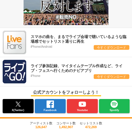
スマホの曲を、まるでライブ会場で聴いているような臨
場感でセットリスト通りに再生
iPhone/Android
今すぐダウンロード
ライブ参加記録、マイタイムテーブル作成など、ライ
ブ・フェスへ行くためのナビアプリ
iPhone
今すぐダウンロード
公式アカウントをフォローしよう！
X(Twitter)
Facebook
Youtube
Spotify
アーティスト数
コンサート数
セットリスト数
126,647
1,492,907
472,269