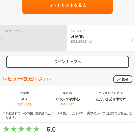
セットリストを見る
前のステージ
次のステージ
SHANK
2015/10/28(水)
ラインナップへ
レビュー/観たレポ
投稿
(1件)
男女比
年齢層
グッズの待ち時間
半々
20代～30代中心
ただいま受付中です
[6票／6票]
[6票／6票]
[---／---]
※掲載されている情報は投稿されたデータを集計したもので、実際のライブとは異なる場合があ
ります。
5.0