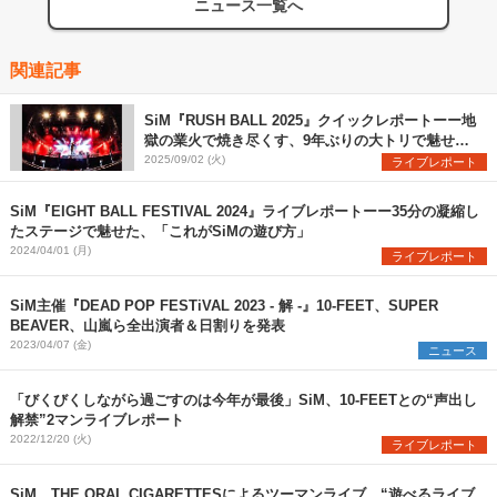
ニュース一覧へ
関連記事
SiM『RUSH BALL 2025』クイックレポートーー地
獄の業火で焼き尽くす、9年ぶりの大トリで魅せた
圧巻のステージ
2025/09/02 (火)
ライブレポート
SiM『EIGHT BALL FESTIVAL 2024』ライブレポートーー35分の凝縮し
たステージで魅せた、「これがSiMの遊び方」
2024/04/01 (月)
ライブレポート
SiM主催『DEAD POP FESTiVAL 2023 - 解 -』10-FEET、SUPER
BEAVER、山嵐ら全出演者＆日割りを発表
2023/04/07 (金)
ニュース
「びくびくしながら過ごすのは今年が最後」SiM、10-FEETとの“声出し
解禁”2マンライブレポート
2022/12/20 (火)
ライブレポート
SiM、THE ORAL CIGARETTESによるツーマンライブ “遊べるライブ