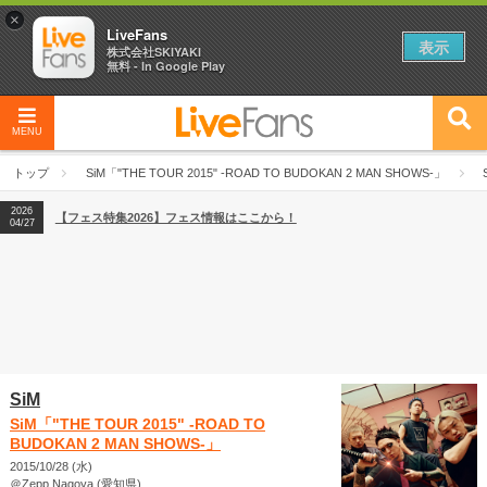
×
LiveFans
表示
株式会社SKIYAKI
無料 - In Google Play
MENU
2026
【フェス特集2026】フェス情報はここから！
04/27
トップ
SiM「"THE TOUR 2015" -ROAD TO BUDOKAN 2 MAN SHOWS-」
2026
【ライブ動員ランキング】2026年上半期編発表！
07/28
2026
【フェス特集2026】フェス情報はここから！
04/27
2026
【ライブ動員ランキング】2026年上半期編発表！
07/28
SiM
SiM「"THE TOUR 2015" -ROAD TO
BUDOKAN 2 MAN SHOWS-」
2015/10/28 (水)
＠Zepp Nagoya (愛知県)