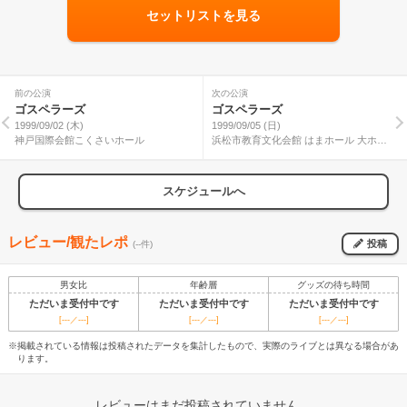
セットリストを見る
前の公演
次の公演
ゴスペラーズ
ゴスペラーズ
1999/09/02 (木)
1999/09/05 (日)
神戸国際会館こくさいホール
浜松市教育文化会館 はまホール 大ホー
ル
スケジュールへ
レビュー/観たレポ
投稿
(--件)
男女比
年齢層
グッズの待ち時間
ただいま受付中です
ただいま受付中です
ただいま受付中です
[---／---]
[---／---]
[---／---]
※掲載されている情報は投稿されたデータを集計したもので、実際のライブとは異なる場合があ
ります。
レビューはまだ投稿されていません。