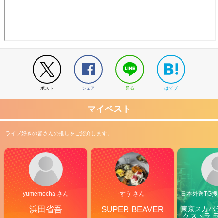
ポスト
シェア
送る
はてブ
マイベスト
ライブ好きの皆さんの推しをご紹介します。
yumemocha さん
すう さん
日本外送TG搜@
浜田省吾
SUPER BEAVER
東京スカパ
ケストラ 