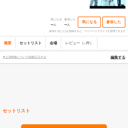
気になる
参加した
気になる
参加した
--
--
人
人
参加する(した)を登録すると、マイページでライブを管理できます
概要
セットリスト
会場
レビュー（--件）
▼公演情報について指摘/訂正する
編集する
セットリスト