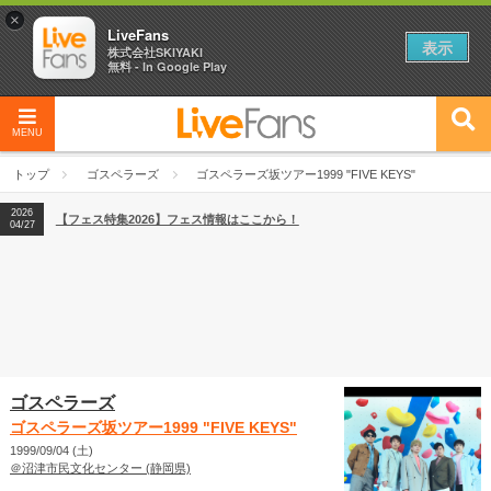
×
LiveFans
表示
株式会社SKIYAKI
無料 - In Google Play
MENU
2026
【フェス特集2026】フェス情報はここから！
04/27
トップ
ゴスペラーズ
ゴスペラーズ坂ツアー1999 "FIVE KEYS"
2026
【ライブ動員ランキング】2026年上半期編発表！
07/28
2026
【フェス特集2026】フェス情報はここから！
04/27
2026
【ライブ動員ランキング】2026年上半期編発表！
07/28
ゴスペラーズ
ゴスペラーズ坂ツアー1999 "FIVE KEYS"
1999/09/04 (土)
＠沼津市民文化センター (静岡県)