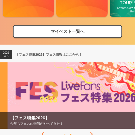
TOUR「V
Carn
2026/08/07 
Ha
マイベスト一覧へ
2026
【フェス特集2026】フェス情報はここから！
04/27
2026
【ライブ動員ランキング】2026年上半期編発表！
07/28
2026
【フェス特集2026】フェス情報はここから！
04/27
2026
【ライブ動員ランキング】2026年上半期編発表！
07/28
【フェス特集2026】
今年もフェスの季節がやってきた！