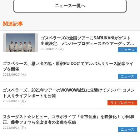
ニュース一覧へ
関連記事
ゴスペラーズの全国ツアーにSARUKANIがゲスト
出演決定、メンバープロデュースのツアーグッズも
公開
2023/09/05 (火)
ニュース
ゴスペラーズ、思い出の地・原宿RUIDOにてアルバムリリース記念ライ
ブを開催
2022/06/15 (水)
ニュース
ゴスペラーズ、2021年ツアーのWOWOW放送に先駆けてメンバーコメン
ト入りライブレポートを公開
2021/08/16 (月)
ライブレポート
スターダスト☆レビュー、コラボライブ『音市音座』を映像化！ 小田和
正、藤井フミヤら全出演者の楽曲を収録
2021/06/14 (月)
ニュース