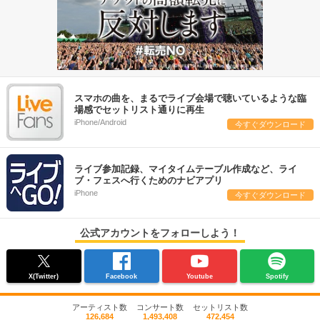
スマホの曲を、まるでライブ会場で聴いているような臨
場感でセットリスト通りに再生
iPhone/Android
今すぐダウンロード
ライブ参加記録、マイタイムテーブル作成など、ライ
ブ・フェスへ行くためのナビアプリ
iPhone
今すぐダウンロード
公式アカウントをフォローしよう！
X(Twitter)
Facebook
Youtube
Spotify
アーティスト数
コンサート数
セットリスト数
126,684
1,493,408
472,454