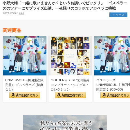
小野大輔「一緒に歌いませんか？というお誘いでビックリ」 ゴスペラー
ズのツアーにサプライズ出演、一夜限りのコラボでアカペラに挑戦
2021/05/28 (金)
ニュース
関連商品
UNIVER5OUL (初回生産限
GOLDEN☆BEST/太田裕美
ゴスペラーズ
定盤) - ゴスペラーズ (特典
コンプリート・シングル・
UNIVER5OUL 【 初回
なし)
コレクション
限定盤 】(CD+BD)