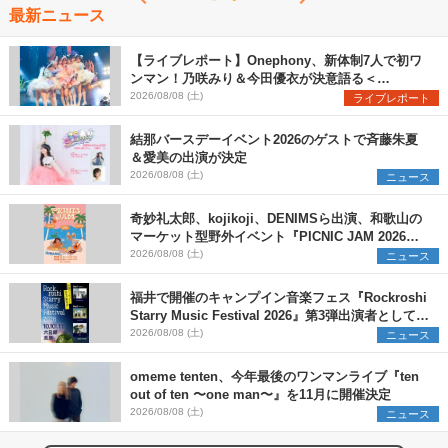
最新ニュース
【ライブレポート】Onephony、新体制7人で初ワ
ンマン！乃咲みり＆今田優衣が決意語る＜
Onephony新体制1st Oneman Live はじまりの夏
2026/08/08 (土)
ライブレポート
＞
結那バースデーイベント2026のゲストで斉藤朱夏
＆愛美の出演が決定
2026/08/08 (土)
ニュース
奇妙礼太郎、kojikoji、DENIMSら出演、和歌山の
マーケット型野外イベント『PICNIC JAM 2026』
早割チケット発売開始
2026/08/08 (土)
ニュース
福井で開催のキャンプイン音楽フェス『Rockroshi
Starry Music Festival 2026』第3弾出演者として
SCOOBIE DO、かりゆし58、Reiを発表
2026/08/08 (土)
ニュース
omeme tenten、今年最後のワンマンライブ『ten
out of ten 〜one man〜』を11月に開催決定
2026/08/08 (土)
ニュース