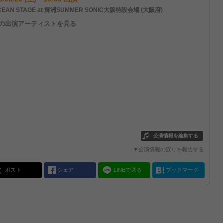
EAN STAGE at 舞洲SUMMER SONIC大阪特設会場 (大阪府)
他の出演アーティストを見る
公演情報を編集する
▼公演情報の誤りを報告する
ポスト
シェア
LINEで送る
ブックマーク