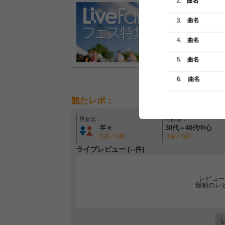
観たレポ：
男女比：
年齢層：
半々
30代～40代中心
[1票／1票]
[1票／1票]
ライブレビュー (--件)
レビュー
最初のレ