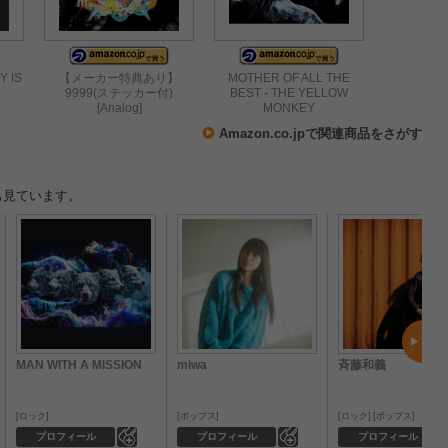
Y IS
【メーカー特典あり】
MOTHER OF ALL THE
9999(ステッカー付)
BEST - THE YELLOW
[Analog]
MONKEY
Amazon.co.jpで関連商品をさがす
も見ています。
MAN WITH A MISSION
miwa
斉藤和義
ロック
ポップス
ロック
ポップス
0
0
プロフィール
プロフィール
プロフィール