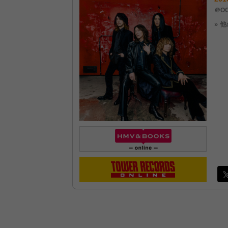
＠OC
» 