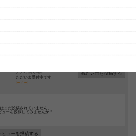
フェス特集2016
2016/04/13
大型夏フェスはじめ、今年全国各地で行われる音楽フェスティバルを完
全網羅！チケットや出演者、タイムテーブルにセットリストなどのまと
め情報を随時更新中！
特集を見る
グッズの待ち時間：
観たレポを投稿する
ただいま受付中です
[---／---]
はまだ投稿されていません。
ビューを投稿してみませんか？
レビューを投稿する