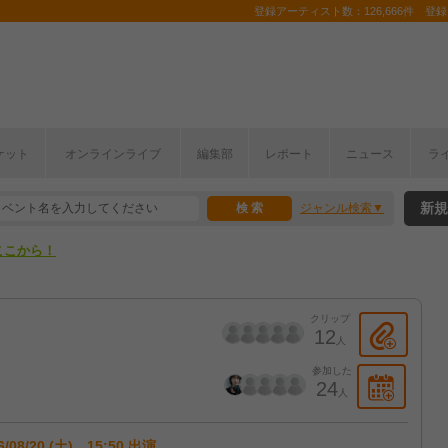
登録アーティスト数：126,666件 登録コ
ケット
オンラインライブ
編集部
レポート
ニュース
ラ
ここから！
新規
ジャンル検索
上半期編発表！
ここから！
上半期編発表！
クリップ
12
人
参加した
24
人
6/08/20 (土) 15:50 出演