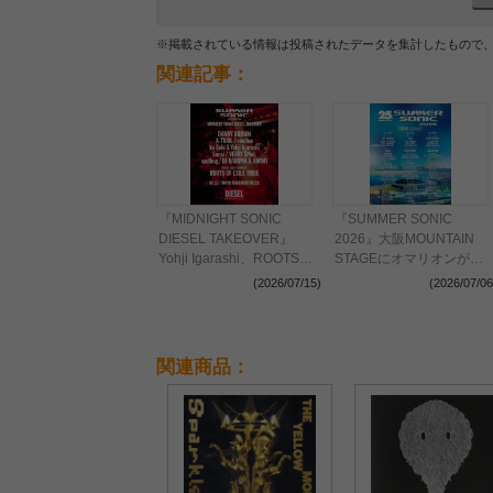
※掲載されている情報は投稿されたデータを集計したもので
関連記事：
『MIDNIGHT SONIC
『SUMMER SONIC
DIESEL TAKEOVER』
2026』大阪MOUNTAIN
Yohji Igarashi、ROOTS
STAGEにオマリオンがヘ
OF EXILE TRIBEら全出演
ッドライナーとして出演決
(2026/07/15)
(2026/07/06
アーティストを発表
定 追加ラインナップを発
表
関連商品：