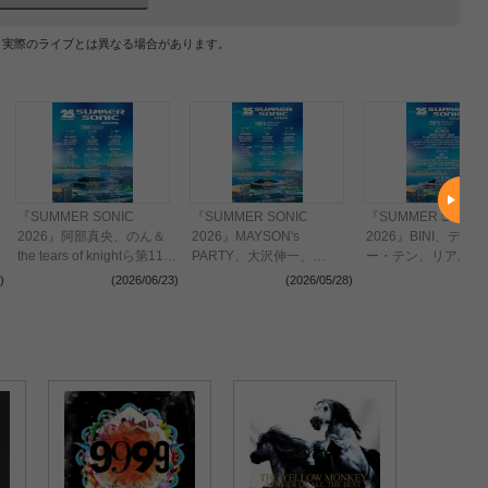
、実際のライブとは異なる場合があります。
『SUMMER SONIC
『SUMMER SONIC
『SUMMER SONIC
2026』阿部真央、のん＆
2026』MAYSON's
2026』BINI、ディ
the tears of knightら第11弾
PARTY、大沢伸一、
ー・テン、リアル・
出演アーティストを発表
SKRYU、STUTSら第10弾
イら第8弾出演アー
)
(2026/06/23)
(2026/05/28)
(2026
出演アーティストを発表
トを発表