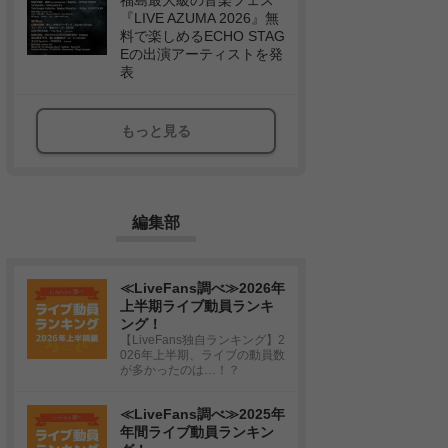
福島最大級の音楽フェス
『LIVE AZUMA 2026』無
料で楽しめるECHO STAG
Eの出演アーティストを発
表
もっと見る
編集部
≪LiveFans調べ≫2026年
上半期ライブ動員ランキ
ング！
【LiveFans独自ランキング】2
026年上半期、ライブの動員数
が多かったのは…！？
≪LiveFans調べ≫2025年
年間ライブ動員ランキン