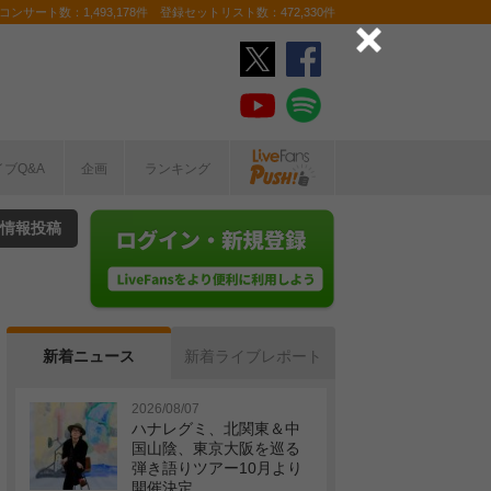
ンサート数：1,493,178件 登録セットリスト数：472,330件
イブQ&A
企画
ランキング
情報投稿
新着ニュース
新着ライブレポート
2026/08/07
ハナレグミ、北関東＆中
国山陰、東京大阪を巡る
弾き語りツアー10月より
開催決定