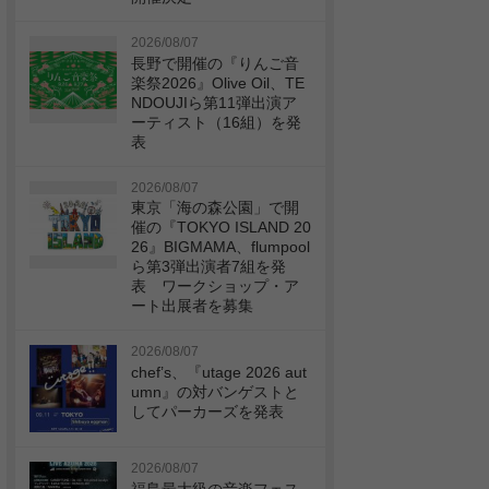
2026/08/07
長野で開催の『りんご音
楽祭2026』Olive Oil、TE
NDOUJIら第11弾出演ア
ーティスト（16組）を発
表
2026/08/07
東京「海の森公園」で開
催の『TOKYO ISLAND 20
26』BIGMAMA、flumpool
ら第3弾出演者7組を発
表 ワークショップ・ア
ート出展者を募集
2026/08/07
chef’s、『utage 2026 aut
umn』の対バンゲストと
してパーカーズを発表
2026/08/07