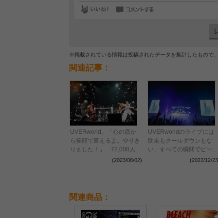
※掲載されている情報は投稿されたデータを集計したもので
関連記事：
UVERworld、「心の底か
UVERworldのライブには
ら笑顔で言えるよ。やりき
助走もクールダウンもな
りました！」 72,000人の
い、すべての瞬間でピーク
シンガロングが響いた日産
を振り切った『THE LIVE
(2023/08/02)
(2022/12/23
スタジアム初日公演をレポ
～TAKUYA∞生誕祭～』レ
ート
ポート
関連商品：