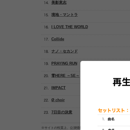
美影意志
境地・マントラ
I LOVE THE WORLD
Collide
ナノ・セカンド
PRAYING RUN
零HERE ～SE～
IMPACT
Ø choir
7日目の決意
※サイトの性質上、公演情報およびセットリスト情報の正確