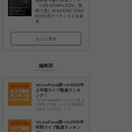
福島最大級の音楽フェス
『LIVE AZUMA 2026』無
料で楽しめるECHO STAG
Eの出演アーティストを発
表
もっと見る
編集部
≪LiveFans調べ≫2026年
上半期ライブ動員ランキ
ング！
【LiveFans独自ランキング】2
026年上半期、ライブの動員数
が多かったのは…！？
≪LiveFans調べ≫2025年
年間ライブ動員ランキン