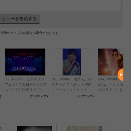
レビューを投稿する
、実際のライブとは異なる場合があります。
UVERworld、初のスタジ
UVERworld、感情高ぶる
UVERworld 『THE
アムライブ＆日産スタジア
ステージで『EN』を披露
LIVE』というタイ
ムでの男性限定ライブなど
＜イナズマロック フェス
げたライブに見た反
の開催を発表 “TAKUYA∞
2022＞
神、「音楽には力が
)
(2022/12/22)
(2022/09/26)
(2022
生誕祭”の公式レポート到
証明できるチャンス
着（画像：全13枚）
う」