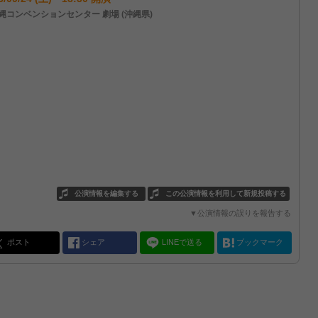
縄コンベンションセンター 劇場 (沖縄県)
公演情報を編集する
この公演情報を利用して新規投稿する
▼公演情報の誤りを報告する
ポスト
シェア
LINEで送る
ブックマーク