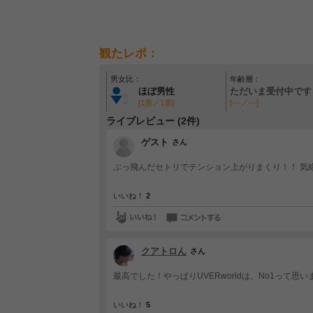
観たレポ：
男女比：
年齢層：
ほぼ男性
ただいま受付中です
[1票／1票]
[---／---]
ライブレビュー (2件)
ゲスト
さん
ぶっ飛んだセトリでテンション上がりまくり！！ 気
いいね！
2
クアトロん
さん
最高でした！やっぱりUVERworldは、No1って思
いいね！
5