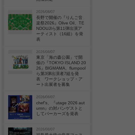
2026/08/07
長野で開催の『りんご音
楽祭2026』Olive Oil、TE
NDOUJIら第11弾出演ア
ーティスト（16組）を発
表
2026/08/07
東京「海の森公園」で開
催の『TOKYO ISLAND 20
26』BIGMAMA、flumpool
ら第3弾出演者7組を発
表 ワークショップ・ア
ート出展者を募集
2026/08/07
chef’s、『utage 2026 aut
umn』の対バンゲストと
してパーカーズを発表
2026/08/07