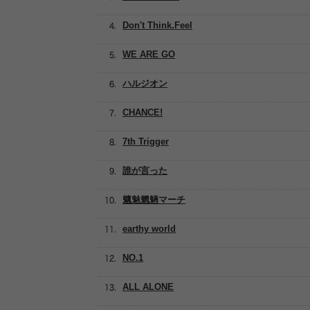
Don't Think.Feel
WE ARE GO
ハルジオン
CHANCE!
7th Trigger
誰が言った
魑魅魍魎マーチ
earthy world
NO.1
ALL ALONE