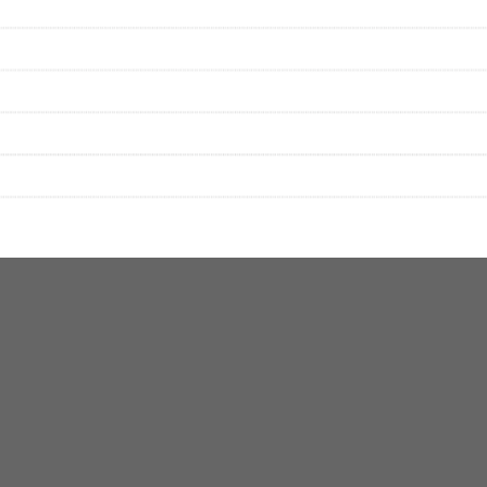
絡をお願い致します。
する歌詞サイト「
歌ネット
」へ移動します。
▼セットリストの誤りを報告する
をプレイリストにして保存する