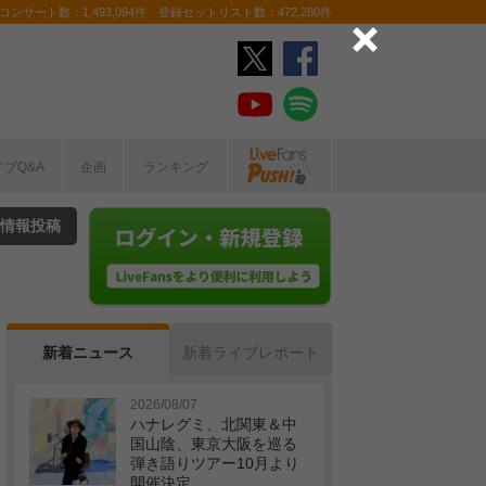
ンサート数：1,493,094件 登録セットリスト数：472,280件
イブQ&A
企画
ランキング
情報投稿
新着ニュース
新着ライブレポート
2026/08/07
ハナレグミ、北関東＆中
国山陰、東京大阪を巡る
弾き語りツアー10月より
開催決定