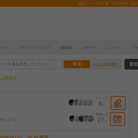
登録アーティスト数：126,660件 登録コ
ケット
オンラインライブ
編集部
レポート
ニュース
ラ
ここから！
新規
ジャンル検索
上半期編発表！
ここから！
上半期編発表！
クリップ
6
人
参加した
27
ポップス
人
6/09/24 (土) 18:30 開演