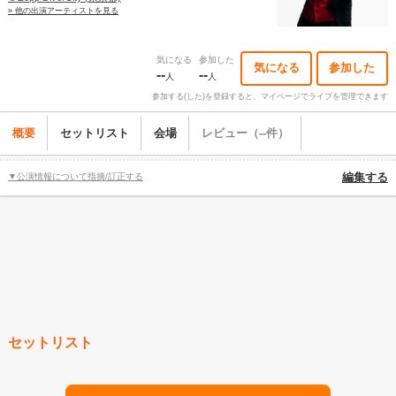
» 他の出演アーティストを見る
気になる
参加した
気になる
参加した
--
--
人
人
参加する(した)を登録すると、マイページでライブを管理できます
概要
セットリスト
会場
レビュー（--件）
▼公演情報について指摘/訂正する
編集する
セットリスト