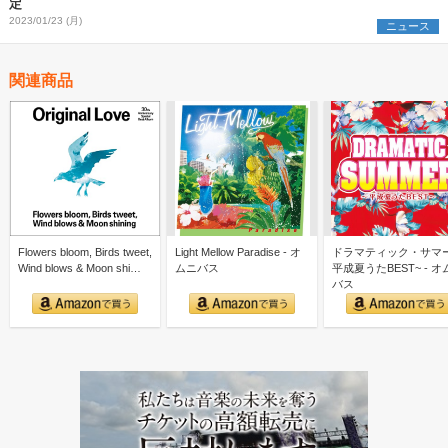
定
2023/01/23 (月)
ニュース
関連商品
Flowers bloom, Birds tweet,
Light Mellow Paradise - オ
ドラマティック・サマ
Wind blows & Moon shi…
ムニバス
平成夏うたBEST~ - オ
バス