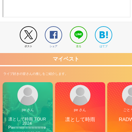
ポスト
シェア
送る
はてブ
マイベスト
ライブ好きの皆さんの推しをご紹介します。
pe さん
pe さん
ごと
凛として時雨 TOUR 
凛として時雨
RAD
2024 
Pierrrrrrrrrrrrrrrrrrrre 
Vibes