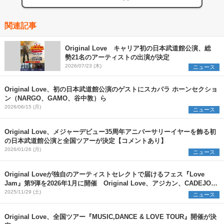
関連記事
Original Love キャリア初の日本武道館公演、総
勢21名のアーティストの出演が決定
2026/07/23 (木)
ニュース
Original Love、初の日本武道館公演のゲストにスカパラ ホーンセクショ
ン（NARGO、GAMO、谷中敦）ら
2026/06/15 (月)
ニュース
Original Love、メジャーデビュー35周年アニバーサリーイヤーを飾る初
の日本武道館公演と全国ツアーが決定【コメントあり】
2026/01/26 (月)
ニュース
Original Loveが独自のアーティストセレクトで届けるフェス『Love
Jam』第9弾を2026年1月に開催 Original Love、アジカン、CADEJOの
対バンが実現【コメントあり】
2025/11/29 (土)
ニュース
Original Love、全国ツアー『MUSIC,DANCE & LOVE TOUR』開催が決