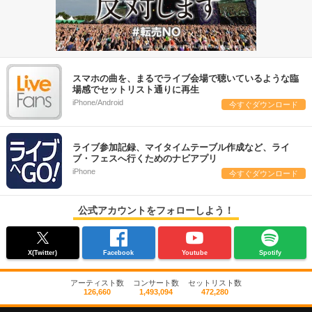
スマホの曲を、まるでライブ会場で聴いているような臨
場感でセットリスト通りに再生
iPhone/Android
今すぐダウンロード
ライブ参加記録、マイタイムテーブル作成など、ライ
ブ・フェスへ行くためのナビアプリ
iPhone
今すぐダウンロード
公式アカウントをフォローしよう！
X(Twitter)
Facebook
Youtube
Spotify
アーティスト数
コンサート数
セットリスト数
126,660
1,493,094
472,280