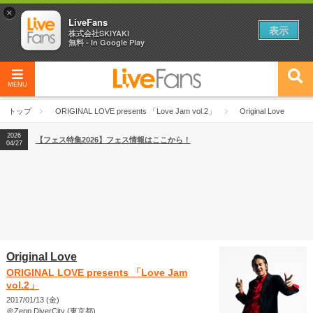
×
LiveFans
表示
株式会社SKIYAKI
無料 - In Google Play
MENU
2026
【フェス特集2026】フェス情報はここから！
04/27
トップ
ORIGINAL LOVE presents 「Love Jam vol.2」
Original Love
2026
【ライブ動員ランキング】2026年上半期編発表！
07/28
2026
【フェス特集2026】フェス情報はここから！
04/27
2026
【ライブ動員ランキング】2026年上半期編発表！
07/28
Original Love
ORIGINAL LOVE presents 「Love Jam
vol.2」
2017/01/13 (金)
＠Zepp DiverCity (東京都)