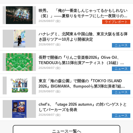
映秀。 「俺が一番楽しんじゃってるかもしれない
（笑）」――夏祭りをモチーフにした一夜限りのス
ペシャルライブ『色祭』レポート
2026/08/07 (金)
ライブレポート
ハナレグミ、北関東＆中国山陰、東京大阪を巡る弾
き語りツアー10月より開催決定
2026/08/07 (金)
ニュース
長野で開催の『りんご音楽祭2026』Olive Oil、
TENDOUJIら第11弾出演アーティスト（16組）を
発表
2026/08/07 (金)
ニュース
東京「海の森公園」で開催の『TOKYO ISLAND
2026』BIGMAMA、flumpoolら第3弾出演者7組を
発表 ワークショップ・アート出展者を募集
2026/08/07 (金)
ニュース
chef’s、『utage 2026 autumn』の対バンゲストと
してパーカーズを発表
2026/08/07 (金)
ニュース
ニュース一覧へ