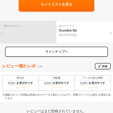
セットリストを見る
前のステージ
次のステージ
Scoobie Do
2017/01/13(金)
ラインナップへ
レビュー/観たレポ
投稿
(--件)
男女比
年齢層
グッズの待ち時間
ただいま受付中です
ただいま受付中です
ただいま受付中です
[---／---]
[---／---]
[---／---]
※掲載されている情報は投稿されたデータを集計したもので、実際のライブとは異なる場合があ
ります。
レビューはまだ投稿されていません。