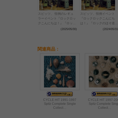
スピッツ、 恒例のレギュ
スピッツ、恒例イベント
ラーイベント『ロックロッ
『ロックロックこんにち
クこんにちは！』『ロック
は！』『ロックのほそ道』
のほそ道』『豊洲サンセッ
『豊洲サンセット』大阪・
(2025/05/30)
(2024/05/31
ト』9月に開催決定
宮城・東京で9月に開催決
定 全出演アーティストを
発表
関連商品：
CYCLE HIT 1991-1997
CYCLE HIT 1997-20
Spitz Complete Single
Spitz Complete Sing
Collect…
Collect…