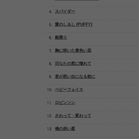
スパイダー
愛のしるし [PUFFY]
船乗り
胸に咲いた黄色い花
日なたの窓に憧れて
君が思い出になる前に
ベビーフェイス
ロビンソン
さわって・変わって
俺の赤い星