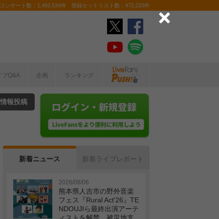
ンサート数：1,492,534件 登録セットリスト数：472,220件
イブQ&A
企画
ランキング
情報投稿
新着ニュース
新着ライブレポート
2026/08/06
熊本県人吉市の野外音楽
フェス『Rural Act'26』TE
NDOUJIら最終出演アーテ
ィストを解禁 被災地支