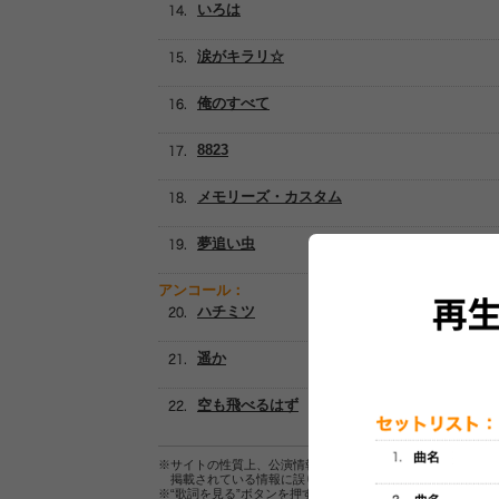
いろは
涙がキラリ☆
俺のすべて
8823
メモリーズ・カスタム
夢追い虫
アンコール：
ハチミツ
遥か
空も飛べるはず
※サイトの性質上、公演情報およびセットリスト情報の正確
掲載されている情報に誤りがある場合は、
こちら
よりご連
※“歌詞を見る”ボタンを押すと、株式会社ページワンが運営