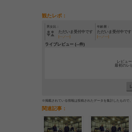
観たレポ：
男女比：
年齢層：
ただいま受付中です
ただいま受付中です
[---／---]
[---／---]
ライブレビュー (--件)
レビュー
最初のレ
※掲載されている情報は投稿されたデータを集計したもので
関連記事：