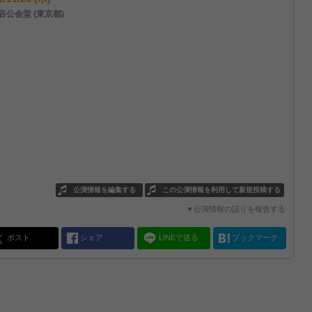
谷公会堂 (東京都)
公演情報を編集する
この公演情報を利用して新規投稿する
▼公演情報の誤りを報告する
ポスト
シェア
LINEで送る
ブックマーク