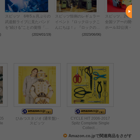
スピッツ 6年5ヵ月ぶりの
スピッツ恒例のレギュラー
スピッツ、2年ぶり
武道館ライブに見たバンド
イベント『ロックロックこ
全国ツアーの開催
を“続ける”ことの覚悟「武
んにちは！』『ロックのほ
ホール32公演・アリ
道館に立てなくてもスピッ
そ道』『豊洲サンセット
13公演の合計45公
)
(2024/01/19)
(2023/06/06)
(2023
ツは長く続けていくと思
2023』、全出演アーティ
施
う」
ストを一挙解禁
05
ひみつスタジオ (通常盤) -
CYCLE HIT 2006-2017
le
スピッツ
Spitz Complete Single
Collect…
Amazon.co.jpで関連商品をさがす