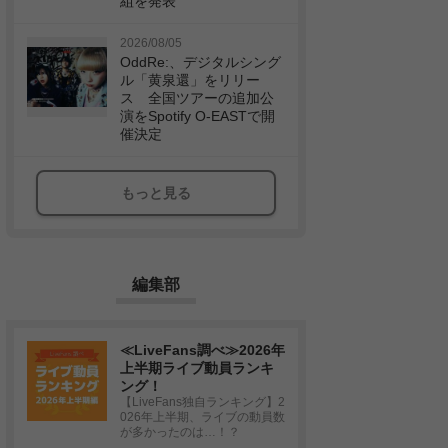
組を発表
2026/08/05
OddRe:、デジタルシング
ル「黄泉還」をリリー
ス 全国ツアーの追加公
演をSpotify O-EASTで開
催決定
もっと見る
編集部
≪LiveFans調べ≫2026年
上半期ライブ動員ランキ
ング！
【LiveFans独自ランキング】2
026年上半期、ライブの動員数
が多かったのは…！？