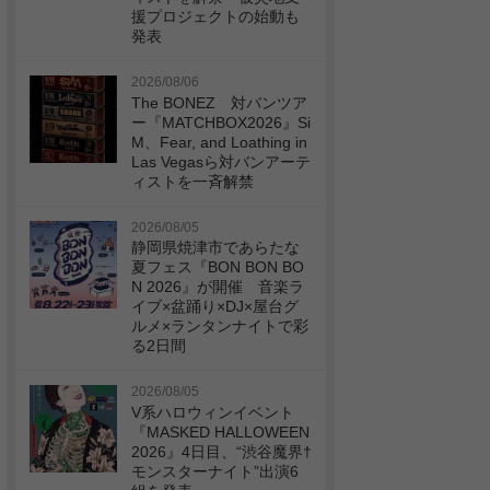
援プロジェクトの始動も
発表
2026/08/06
The BONEZ 対バンツア
ー『MATCHBOX2026』Si
M、Fear, and Loathing in
Las Vegasら対バンアーテ
ィストを一斉解禁
2026/08/05
静岡県焼津市であらたな
夏フェス『BON BON BO
N 2026』が開催 音楽ラ
イブ×盆踊り×DJ×屋台グ
ルメ×ランタンナイトで彩
る2日間
2026/08/05
V系ハロウィンイベント
『MASKED HALLOWEEN
2026』4日目、“渋谷魔界†
モンスターナイト”出演6