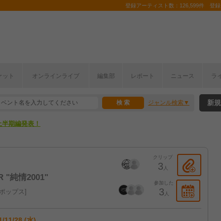
登録アーティスト数：126,599件 登録コ
ここから！
ケット
オンラインライブ
編集部
レポート
ニュース
ラ
上半期編発表！
新規
ジャンル検索
ここから！
上半期編発表！
クリップ
3
人
R "純情2001"
参加した
3
ポップス
人
1/11/28 (水)