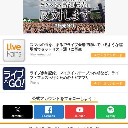
スマホの曲を、まるでライブ会場で聴いているような臨
場感でセットリスト通りに再生
iPhone/Android
今すぐダウンロード
ライブ参加記録、マイタイムテーブル作成など、ライ
ブ・フェスへ行くためのナビアプリ
iPhone
今すぐダウンロード
公式アカウントをフォローしよう！
X(Twitter)
Facebook
Youtube
Spotify