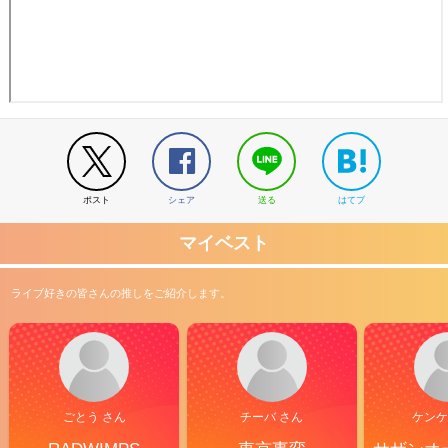
ポスト
シェア
送る
はてブ
マイベスト
ライブ好きの皆さんの推しをご紹介します。
ごとう さん
チーバ さん
ケンケ