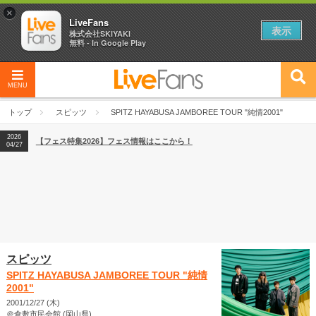
×
LiveFans
表示
株式会社SKIYAKI
無料 - In Google Play
MENU
2026
【フェス特集2026】フェス情報はここから！
04/27
トップ
スピッツ
SPITZ HAYABUSA JAMBOREE TOUR "純情2001"
2026
【ライブ動員ランキング】2026年上半期編発表！
07/28
2026
【フェス特集2026】フェス情報はここから！
04/27
2026
【ライブ動員ランキング】2026年上半期編発表！
07/28
スピッツ
SPITZ HAYABUSA JAMBOREE TOUR "純情
2001"
2001/12/27 (木)
＠倉敷市民会館 (岡山県)