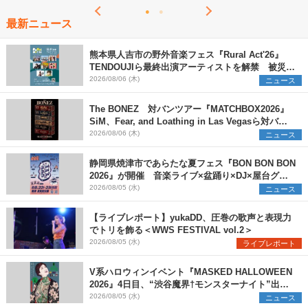
最新ニュース
熊本県人吉市の野外音楽フェス『Rural Act'26』
TENDOUJIら最終出演アーティストを解禁 被災地
支援プロジェクトの始動も発表
2026/08/06 (木)
ニュース
The BONEZ 対バンツアー『MATCHBOX2026』
SiM、Fear, and Loathing in Las Vegasら対バン
アーティストを一斉解禁
2026/08/06 (木)
ニュース
静岡県焼津市であらたな夏フェス『BON BON BON
2026』が開催 音楽ライブ×盆踊り×DJ×屋台グル
メ×ランタンナイトで彩る2日間
2026/08/05 (水)
ニュース
【ライブレポート】yukaDD、圧巻の歌声と表現力
でトリを飾る＜WWS FESTIVAL vol.2＞
2026/08/05 (水)
ライブレポート
V系ハロウィンイベント『MASKED HALLOWEEN
2026』4日目、“渋谷魔界†モンスターナイト”出演6
組を発表
2026/08/05 (水)
ニュース