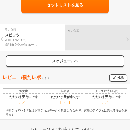
セットリストを見る
前の公演
次の公演
スピッツ
2001/12/25 (火)
鳴門市文化会館 ホール
スケジュールへ
レビュー/観たレポ
投稿
(--件)
男女比
年齢層
グッズの待ち時間
ただいま受付中です
ただいま受付中です
ただいま受付中です
[---／---]
[---／---]
[---／---]
※掲載されている情報は投稿されたデータを集計したもので、実際のライブとは異なる場合があ
ります。
レビューはまだ投稿されていません。