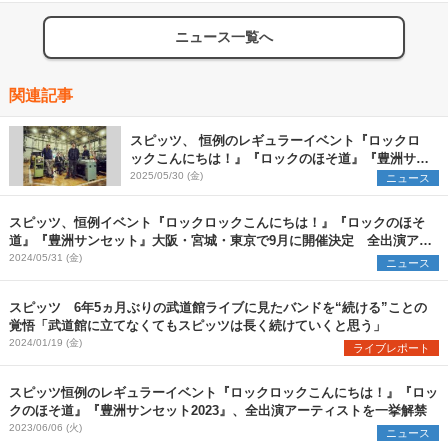
ニュース一覧へ
関連記事
スピッツ、 恒例のレギュラーイベント『ロックロ
ックこんにちは！』『ロックのほそ道』『豊洲サン
セット』9月に開催決定
2025/05/30 (金)
ニュース
スピッツ、恒例イベント『ロックロックこんにちは！』『ロックのほそ
道』『豊洲サンセット』大阪・宮城・東京で9月に開催決定 全出演アー
ティストを発表
2024/05/31 (金)
ニュース
スピッツ 6年5ヵ月ぶりの武道館ライブに見たバンドを“続ける”ことの
覚悟「武道館に立てなくてもスピッツは長く続けていくと思う」
2024/01/19 (金)
ライブレポート
スピッツ恒例のレギュラーイベント『ロックロックこんにちは！』『ロッ
クのほそ道』『豊洲サンセット2023』、全出演アーティストを一挙解禁
2023/06/06 (火)
ニュース