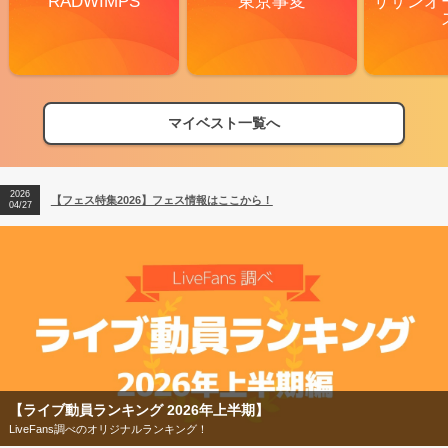
RADWIMPS
東京事変
サザンオ
マイベスト一覧へ
2026
【フェス特集2026】フェス情報はここから！
04/27
2026
【ライブ動員ランキング】2026年上半期編発表！
07/28
2026
【フェス特集2026】フェス情報はここから！
04/27
2026
【ライブ動員ランキング】2026年上半期編発表！
07/28
26年上半期】
【フェス特集2026】
ング！
今年もフェスの季節がやってきた