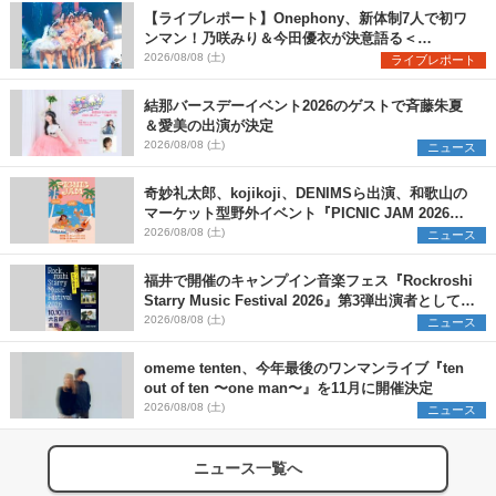
【ライブレポート】Onephony、新体制7人で初ワ
ンマン！乃咲みり＆今田優衣が決意語る＜
Onephony新体制1st Oneman Live はじまりの夏
2026/08/08 (土)
ライブレポート
＞
結那バースデーイベント2026のゲストで斉藤朱夏
＆愛美の出演が決定
2026/08/08 (土)
ニュース
奇妙礼太郎、kojikoji、DENIMSら出演、和歌山の
マーケット型野外イベント『PICNIC JAM 2026』
早割チケット発売開始
2026/08/08 (土)
ニュース
福井で開催のキャンプイン音楽フェス『Rockroshi
Starry Music Festival 2026』第3弾出演者として
SCOOBIE DO、かりゆし58、Reiを発表
2026/08/08 (土)
ニュース
omeme tenten、今年最後のワンマンライブ『ten
out of ten 〜one man〜』を11月に開催決定
2026/08/08 (土)
ニュース
ニュース一覧へ