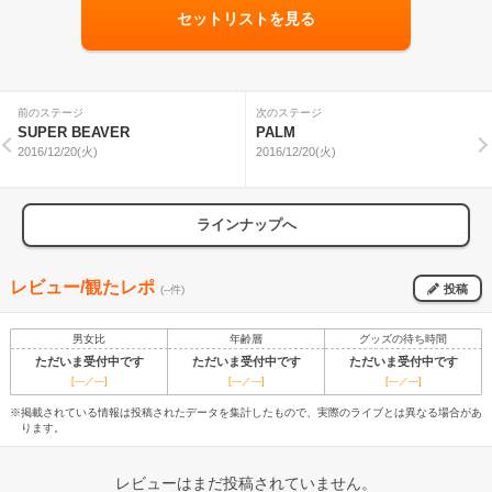
セットリストを見る
前のステージ
次のステージ
SUPER BEAVER
PALM
2016/12/20(火)
2016/12/20(火)
ラインナップへ
レビュー/観たレポ
投稿
(--件)
男女比
年齢層
グッズの待ち時間
ただいま受付中です
ただいま受付中です
ただいま受付中です
[---／---]
[---／---]
[---／---]
※掲載されている情報は投稿されたデータを集計したもので、実際のライブとは異なる場合があ
ります。
レビューはまだ投稿されていません。