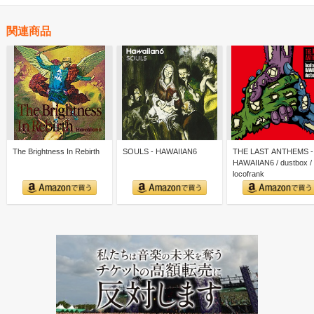
関連商品
The Brightness In Rebirth
SOULS - HAWAIIAN6
THE LAST ANTHEMS -
HAWAIIAN6 / dustbox /
locofrank