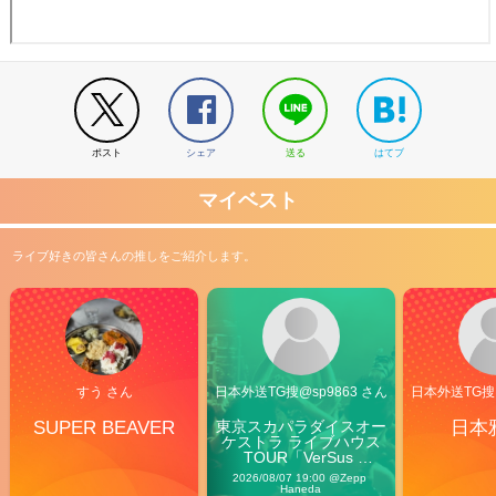
ポスト
シェア
送る
はてブ
マイベスト
ライブ好きの皆さんの推しをご紹介します。
すう さん
日本外送TG搜@sp9863 さん
日本外送TG搜@
SUPER BEAVER
東京スカパラダイスオー
日本
ケストラ ライブハウス
TOUR「VerSus 
Carnival」
2026/08/07 19:00 @Zepp 
Haneda