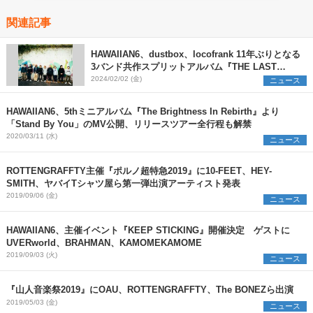
関連記事
HAWAIIAN6、dustbox、locofrank 11年ぶりとなる
3バンド共作スプリットアルバム『THE LAST
ANTHEMS』リリース決定＆6都市7会場にてツアー
2024/02/02 (金)
ニュース
も開催
HAWAIIAN6、5thミニアルバム『The Brightness In Rebirth』より
「Stand By You」のMV公開、リリースツアー全行程も解禁
2020/03/11 (水)
ニュース
ROTTENGRAFFTY主催『ポルノ超特急2019』に10-FEET、HEY-
SMITH、ヤバイTシャツ屋ら第一弾出演アーティスト発表
2019/09/06 (金)
ニュース
HAWAIIAN6、主催イベント『KEEP STICKING』開催決定 ゲストに
UVERworld、BRAHMAN、KAMOMEKAMOME
2019/09/03 (火)
ニュース
『山人音楽祭2019』にOAU、ROTTENGRAFFTY、The BONEZら出演
2019/05/03 (金)
ニュース