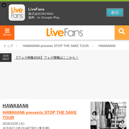
×
LiveFans
表示
株式会社SKIYAKI
無料 - In Google Play
MENU
2026
【フェス特集2026】フェス情報はここから！
04/27
トップ
HAWAIIAN6 presents STOP THE SAKE TOUR
HAWAIIAN6
2026
【ライブ動員ランキング】2026年上半期編発表！
07/28
2026
【フェス特集2026】フェス情報はここから！
04/27
2026
【ライブ動員ランキング】2026年上半期編発表！
07/28
HAWAIIAN6
HAWAIIAN6 presents STOP THE SAKE
TOUR
2016/12/20 (火)
＠渋谷CLUB QUATTRO (東京都)