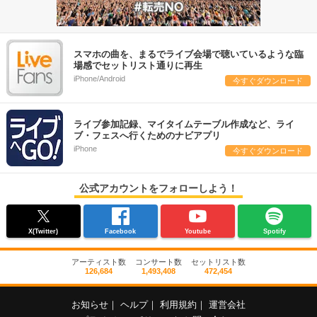
スマホの曲を、まるでライブ会場で聴いているような臨
場感でセットリスト通りに再生
iPhone/Android
今すぐダウンロード
ライブ参加記録、マイタイムテーブル作成など、ライ
ブ・フェスへ行くためのナビアプリ
iPhone
今すぐダウンロード
公式アカウントをフォローしよう！
X(Twitter)
Facebook
Youtube
Spotify
アーティスト数
コンサート数
セットリスト数
126,684
1,493,408
472,454
お知らせ
｜
ヘルプ
｜
利用規約
｜
運営会社