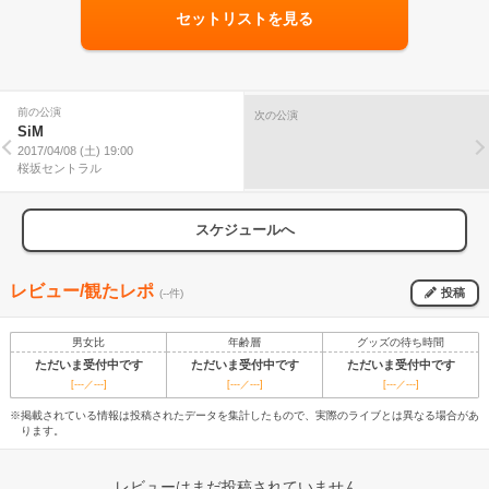
セットリストを見る
前の公演
次の公演
SiM
2017/04/08 (土) 19:00
桜坂セントラル
スケジュールへ
レビュー/観たレポ
投稿
(--件)
男女比
年齢層
グッズの待ち時間
ただいま受付中です
ただいま受付中です
ただいま受付中です
[---／---]
[---／---]
[---／---]
※掲載されている情報は投稿されたデータを集計したもので、実際のライブとは異なる場合があ
ります。
レビューはまだ投稿されていません。