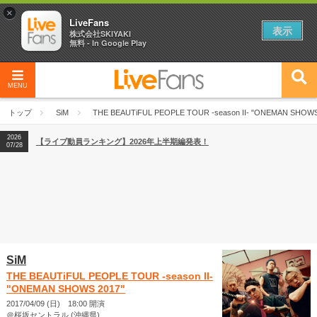
×
LiveFans
表示
株式会社SKIYAKI
無料 - In Google Play
2026
【フェス特集2026】フェス情報はここから！
04/27
MENU
2026
【ライブ動員ランキング】2026年上半期編発表！
07/28
トップ
SiM
THE BEAUTiFUL PEOPLE TOUR -season II- "ONEMAN SHOWS
2026
【フェス特集2026】フェス情報はここから！
04/27
2026
【ライブ動員ランキング】2026年上半期編発表！
07/28
SiM
THE BEAUTiFUL PEOPLE TOUR -season II-
"ONEMAN SHOWS 2017"
2017/04/09 (日) 18:00 開演
＠桜坂セントラル (沖縄県)