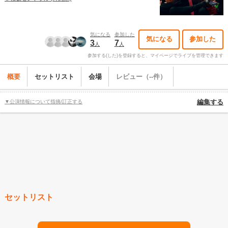
気になる
参加した
気になる
参加した
3
7
人
人
参加する(した)を登録すると、マイページでライブを管理できます
概要
セットリスト
会場
レビュー（--件）
▼公演情報について指摘/訂正する
編集する
セットリスト