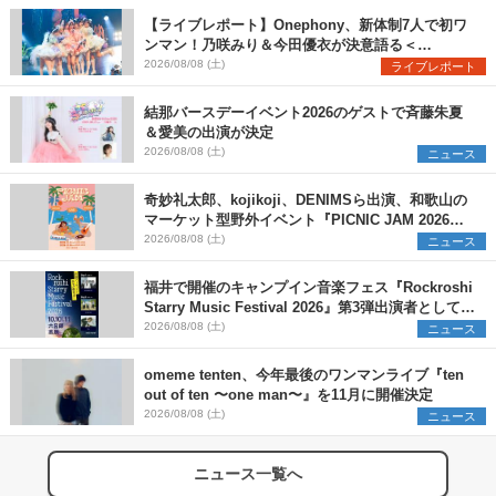
【ライブレポート】Onephony、新体制7人で初ワ
ンマン！乃咲みり＆今田優衣が決意語る＜
Onephony新体制1st Oneman Live はじまりの夏
2026/08/08 (土)
ライブレポート
＞
結那バースデーイベント2026のゲストで斉藤朱夏
＆愛美の出演が決定
2026/08/08 (土)
ニュース
奇妙礼太郎、kojikoji、DENIMSら出演、和歌山の
マーケット型野外イベント『PICNIC JAM 2026』
早割チケット発売開始
2026/08/08 (土)
ニュース
福井で開催のキャンプイン音楽フェス『Rockroshi
Starry Music Festival 2026』第3弾出演者として
SCOOBIE DO、かりゆし58、Reiを発表
2026/08/08 (土)
ニュース
omeme tenten、今年最後のワンマンライブ『ten
out of ten 〜one man〜』を11月に開催決定
2026/08/08 (土)
ニュース
ニュース一覧へ