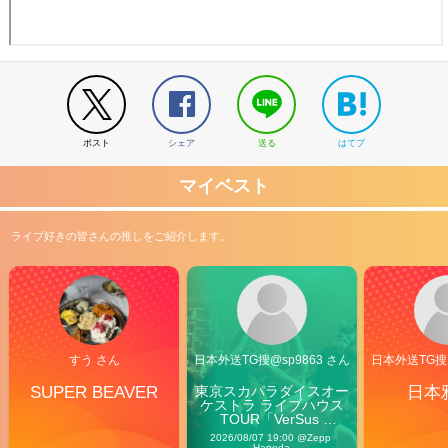
ポスト
シェア
送る
はてブ
マイベスト
ライブ好きの皆さんの推しをご紹介します。
すう さん
日本外送TG搜@sp9863 さん
日本外送TG搜@
SUPER BEAVER
東京スカパラダイスオー
日本
ケストラ ライブハウス
TOUR「VerSus 
Carnival」
2026/08/07 19:00 @Zepp 
Haneda