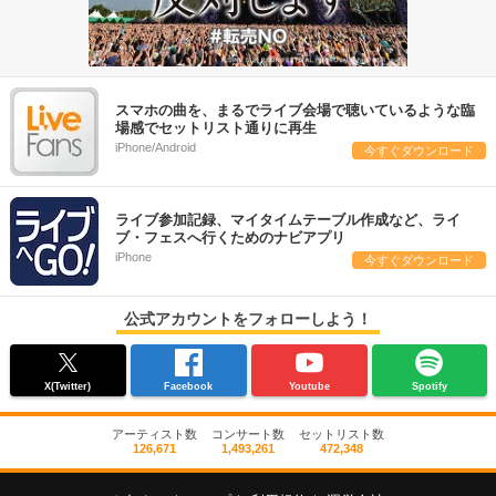
スマホの曲を、まるでライブ会場で聴いているような臨
場感でセットリスト通りに再生
iPhone/Android
今すぐダウンロード
ライブ参加記録、マイタイムテーブル作成など、ライ
ブ・フェスへ行くためのナビアプリ
iPhone
今すぐダウンロード
公式アカウントをフォローしよう！
X(Twitter)
Facebook
Youtube
Spotify
アーティスト数
コンサート数
セットリスト数
126,671
1,493,261
472,348