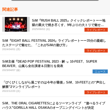
関連記事
SiM『RUSH BALL 2025』クイックレポートーー地
獄の業火で焼き尽くす、9年ぶりの大トリで魅せた
圧巻のステージ
2025/09/02 (火)
ライブレポート
SiM『EIGHT BALL FESTIVAL 2024』ライブレポートーー35分の凝縮し
たステージで魅せた、「これがSiMの遊び方」
2024/04/01 (月)
ライブレポート
SiM主催『DEAD POP FESTiVAL 2023 - 解 -』10-FEET、SUPER
BEAVER、山嵐ら全出演者＆日割りを発表
2023/04/07 (金)
ニュース
「びくびくしながら過ごすのは今年が最後」SiM、10-FEETとの“声出し
解禁”2マンライブレポート
2022/12/20 (火)
ライブレポート
SiM、THE ORAL CIGARETTESによるツーマンライブ “遊べるライブ
ハウス”GORILLA HALL OSAKAのオープニングイベントが決定