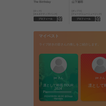
The Birthday
山下達郎
ロック
ポップス
オルタナティブ/パンク
フォーク/ニューミュージック
0
0
プロフィール
プロフィール
マイベスト
ライブ好きの皆さんの推しをご紹介します。
pe さん
pe さん
凛として時雨 TOUR 
凛として
2024 
Pierrrrrrrrrrrrrrrrrrrre 
Vibes
2024/08/09 19:00 @Zepp 
Haneda