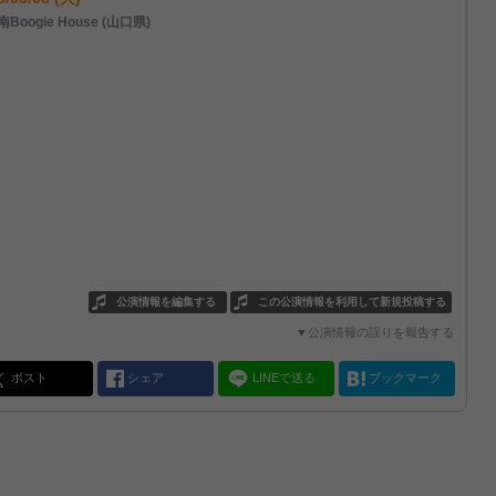
Boogie House (山口県)
公演情報を編集する
この公演情報を利用して新規投稿する
▼公演情報の誤りを報告する
ポスト
シェア
LINEで送る
ブックマーク