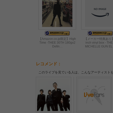
【Amazon.co.jp限定】High
【メーカー特典あり
Time -THEE 30TH 180gx2
inch vinyl box - TH
Defin…
MICHELLE GUN E
レコメンド：
このライブを見ている人は、こんなアーティスト