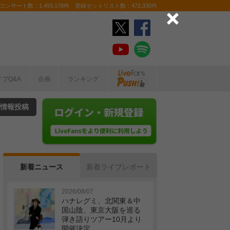
ンサート数：1,493,178件 登録セットリスト数：472,330件
イブQ&A
企画
ランキング
情報投稿
新着ニュース
新着ライブレポート
2026/08/07
ハナレグミ、北関東＆中
国山陰、東京大阪を巡る
弾き語りツアー10月より
開催決定