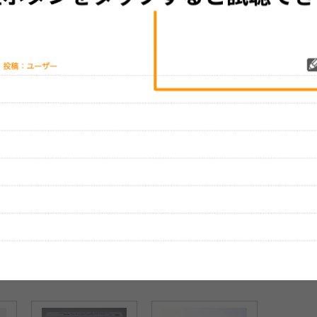
レビューを投稿する
、実際のライブとは異なる場合があります。
演歌歌手・神野美伽、古市
コータロー＆クハラカズユ
キとともに夏フェス出演決
定
)
(2016/06/23)