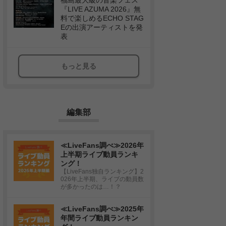
福島最大級の音楽フェス
『LIVE AZUMA 2026』無
料で楽しめるECHO STAG
Eの出演アーティストを発
表
もっと見る
編集部
≪LiveFans調べ≫2026年
上半期ライブ動員ランキ
ング！
【LiveFans独自ランキング】2
026年上半期、ライブの動員数
が多かったのは…！？
≪LiveFans調べ≫2025年
年間ライブ動員ランキン