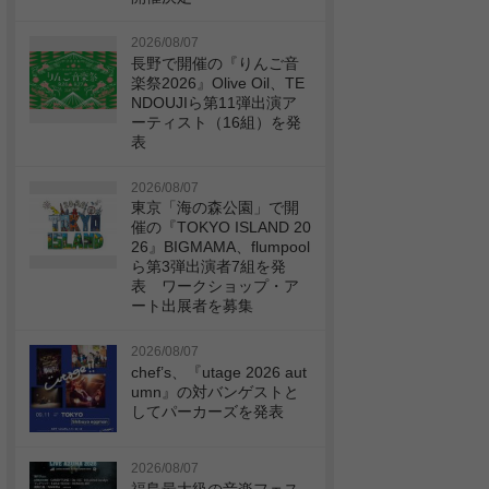
2026/08/07
長野で開催の『りんご音
楽祭2026』Olive Oil、TE
NDOUJIら第11弾出演ア
ーティスト（16組）を発
表
2026/08/07
東京「海の森公園」で開
催の『TOKYO ISLAND 20
26』BIGMAMA、flumpool
ら第3弾出演者7組を発
表 ワークショップ・ア
ート出展者を募集
2026/08/07
chef’s、『utage 2026 aut
umn』の対バンゲストと
してパーカーズを発表
2026/08/07