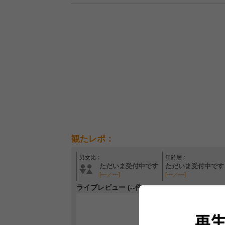
観たレポ：
男女比：
年齢層：
ただいま受付中です
ただいま受付中です
[---／---]
[---／---]
ライブレビュー (--件)
レビュー
最初のレ