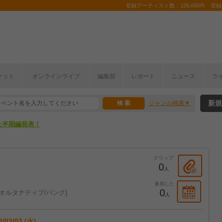
登録アーティスト数：126,666件 登録コ
ケット
オンラインライブ
編集部
レポート
ニュース
ラ
新規
ジャンル検索
ここから！
上半期編発表！
ここから！
クリップ
上半期編発表！
0
人
参加した
0
オルタナティブ/パンク
人
8/03/03 (火)