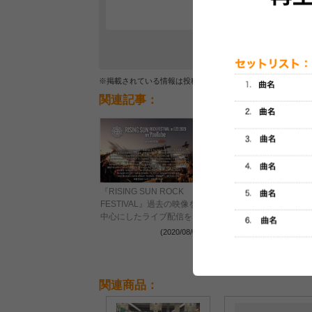
※掲載されている情報は投稿されたデータを集計したもので
関連記事：
あの伝説のバンド達のラス
『RISING SUN ROCK
トライブ＆復活ライブセッ
FESTIVAL』過去の映像を
トリスト集
中心にしたライブ配信を実
施 新たに制作されるトー
(2018/03/08
(2020/08/06)
クショーやパフォーマンス
も
関連商品：