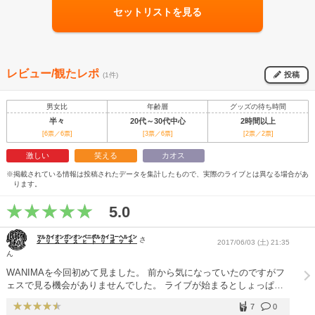
セットリストを見る
レビュー/観たレポ
投稿
(1件)
男女比
年齢層
グッズの待ち時間
半々
20代～30代中心
2時間以上
[6票／6票]
[3票／6票]
[2票／2票]
激しい
笑える
カオス
※掲載されている情報は投稿されたデータを集計したもので、実際のライブとは異なる場合があ
ります。
5.0
㍆㌋㌉㌏㌉㌸㌾㌋㌞㌹㌅
さ
2017/06/03 (土) 21:35
ん
WANIMAを今回初めて見ました。 前から気になっていたのですがフ
ェスで見る機会がありませんでした。 ライブが始まるとしょっぱな
からMC笑いが止まりませんでした笑 歌も上手くて、YouTubeで見る
7
0
よりもかっこよくて楽しくて本当に最高でした！！ ワンマンライブ