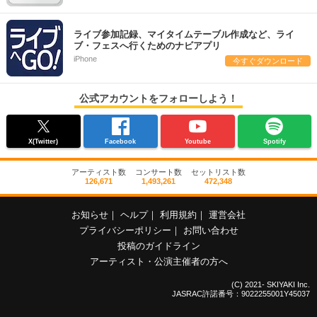
ライブ参加記録、マイタイムテーブル作成など、ライ
ブ・フェスへ行くためのナビアプリ
iPhone
今すぐダウンロード
公式アカウントをフォローしよう！
X(Twitter)
Facebook
Youtube
Spotify
アーティスト数
コンサート数
セットリスト数
126,671
1,493,261
472,348
お知らせ
｜
ヘルプ
｜
利用規約
｜
運営会社
プライバシーポリシー
｜
お問い合わせ
投稿のガイドライン
アーティスト・公演主催者の方へ
(C) 2021- SKIYAKI Inc.
JASRAC許諾番号：9022255001Y45037