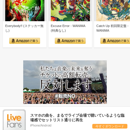
Everybody!! (ステッカー無
Excuse Error - WANIMA
Catch Up 初回限定盤 -
し)
(特典なし)
WANIMA
スマホの曲を、まるでライブ会場で聴いているような臨
場感でセットリスト通りに再生
iPhone/Android
今すぐダウンロード