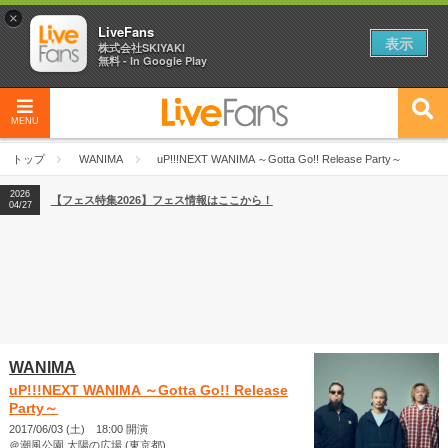
×
LiveFans
表示
株式会社SKIYAKI
無料 - In Google Play
MENU
2026
【フェス特集2026】フェス情報はここから！
04/27
トップ
WANIMA
uP!!!NEXT WANIMA ～Gotta Go!! Release Party～
2026
【ライブ動員ランキング】2026年上半期編発表！
07/28
2026
【フェス特集2026】フェス情報はここから！
04/27
2026
【ライブ動員ランキング】2026年上半期編発表！
07/28
WANIMA
uP!!!NEXT WANIMA ～Gotta Go!! Release
Party～
2017/06/03 (土) 18:00 開演
＠潮風公園 太陽の広場 (東京都)