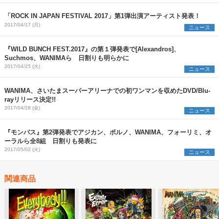
「ROCK IN JAPAN FESTIVAL 2017」第1弾出演アーティスト発表！
2017/04/17 (月)
ニュース
『WILD BUNCH FEST.2017』の第１弾発表で[Alexandros]、
Suchmos、WANIMAら 日割りも明らかに
2017/04/25 (火)
ニュース
WANIMA、さいたまスーパーアリーナでの初ワンマンを収めたDVD/Blu-
rayリリース決定!!
2017/04/28 (金)
ニュース
『モンバス』第2弾発表でアジカン、ポルノ、WANIMA、フォーリミ、オ
ーラルら全8組 日割りも発表に
2017/05/02 (火)
ニュース
関連商品