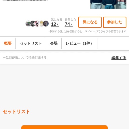
気になる
参加した
気になる
参加した
12
74
人
人
参加する(した)を登録すると、マイページでライブを管理できます
概要
セットリスト
会場
レビュー（1件）
▼公演情報について指摘/訂正する
編集する
セットリスト