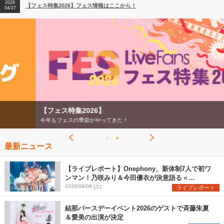
2026
【フェス特集2026】フェス情報はここから！
04/27
2026
【ライブ動員ランキング】2026年上半期編発表！
07/28
【フェス特集2026】
今年もフェスの季節がやってきた！
最新ニュース
【ライブレポート】Onephony、新体制7人で初ワ
ンマン！乃咲みり＆今田優衣が決意語る＜
Onephony新体制1st Oneman Live はじまりの夏
2026/08/08 (土)
ライブレポート
＞
結那バースデーイベント2026のゲストで斉藤朱夏
＆愛美の出演が決定