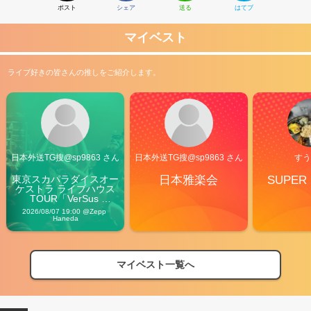
ポスト
シェア
送る
はてブ
マイベスト
ライブ好きの皆さんの推しをご紹介します。
日本外送TG搜@sp9863 さん
日本外送TG搜@sp9863 さん
すう
東京スカパラダイスオー
日本雅楽会
SUPER
ケストラ ライブハウス
TOUR「VerSus 
Carnival」
2026/08/07 19:00 @Zepp 
Haneda
マイベスト一覧へ
2026
【フェス特集2026】フェス情報はここから！
04/27
2026
【ライブ動員ランキング】2026年上半期編発表！
07/28