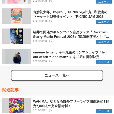
2026/08/08 (土)
ニュース
奇妙礼太郎、kojikoji、DENIMSら出演、和歌山の
マーケット型野外イベント『PICNIC JAM 2026』
早割チケット発売開始
2026/08/08 (土)
ニュース
福井で開催のキャンプイン音楽フェス『Rockroshi
Starry Music Festival 2026』第3弾出演者として
SCOOBIE DO、かりゆし58、Reiを発表
2026/08/08 (土)
ニュース
omeme tenten、今年最後のワンマンライブ『ten
out of ten 〜one man〜』を11月に開催決定
2026/08/08 (土)
ニュース
ニュース一覧へ
関連記事
WANIMA、初となる野外フリーライブ開催決定！限
定5,000人の完全招待制！
2017/04/12 (水)
ニュース