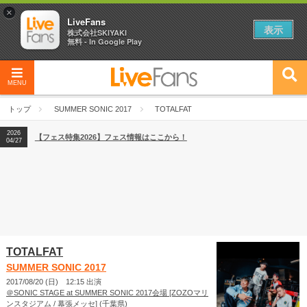
×
LiveFans
表示
株式会社SKIYAKI
無料 - In Google Play
MENU
2026
【フェス特集2026】フェス情報はここから！
04/27
トップ
SUMMER SONIC 2017
TOTALFAT
2026
【ライブ動員ランキング】2026年上半期編発表！
07/28
2026
【フェス特集2026】フェス情報はここから！
04/27
2026
【ライブ動員ランキング】2026年上半期編発表！
07/28
TOTALFAT
SUMMER SONIC 2017
2017/08/20 (日) 12:15 出演
＠SONIC STAGE at SUMMER SONIC 2017会場 [ZOZOマリ
ンスタジアム / 幕張メッセ] (千葉県)