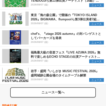
TENDOUJIら第11弾出演アーティスト（16組）を
発表
2026/08/07 (金)
ニュース
東京「海の森公園」で開催の『TOKYO ISLAND
2026』BIGMAMA、flumpoolら第3弾出演者7組を
発表 ワークショップ・アート出展者を募集
2026/08/07 (金)
ニュース
chef’s、『utage 2026 autumn』の対バンゲストと
してパーカーズを発表
2026/08/07 (金)
ニュース
福島最大級の音楽フェス『LIVE AZUMA 2026』無
料で楽しめるECHO STAGEの出演アーティストを
発表
2026/08/07 (金)
ニュース
岩手・盛岡『いしがき MUSIC FESTIVAL 2026』
盛岡城跡公園会場のタイムテーブル解禁
2026/08/07 (金)
ニュース
ニュース一覧へ
関連記事