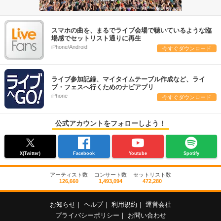
スマホの曲を、まるでライブ会場で聴いているような臨
場感でセットリスト通りに再生
iPhone/Android
今すぐダウンロード
ライブ参加記録、マイタイムテーブル作成など、ライ
ブ・フェスへ行くためのナビアプリ
iPhone
今すぐダウンロード
公式アカウントをフォローしよう！
X(Twitter)
Facebook
Youtube
Spotify
アーティスト数
コンサート数
セットリスト数
126,660
1,493,094
472,280
お知らせ
｜
ヘルプ
｜
利用規約
｜
運営会社
プライバシーポリシー
｜
お問い合わせ