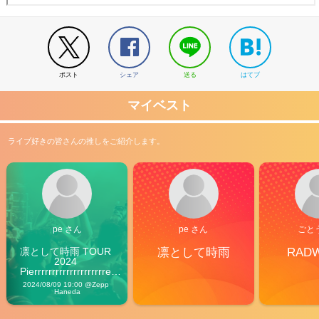
ポスト
シェア
送る
はてブ
マイベスト
ライブ好きの皆さんの推しをご紹介します。
pe さん
pe さん
ごと
凛として時雨 TOUR 
凛として時雨
RAD
2024 
Pierrrrrrrrrrrrrrrrrrrre 
Vibes
2024/08/09 19:00 @Zepp 
Haneda