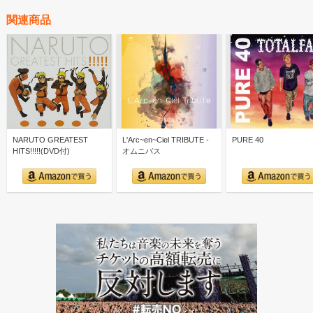
関連商品
NARUTO GREATEST
L'Arc~en~Ciel TRIBUTE -
PURE 40
HITS!!!!!(DVD付)
オムニバス