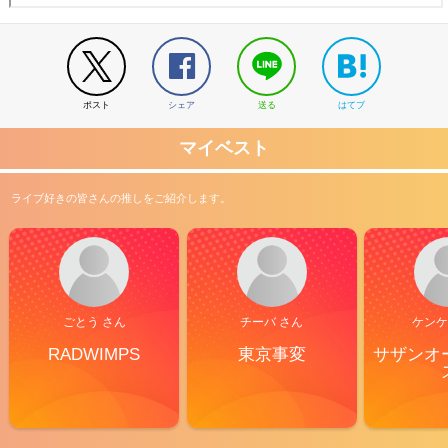
ポスト
シェア
送る
はてブ
マイベスト
ライブ好きの皆さんの推しをご紹介します。
ごとう さん
チーバ さん
ケンケ
RADWIMPS
東京事変
サザンオ