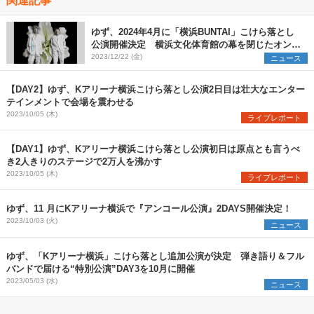
ゆず、2024年4月に「横浜BUNTAI」こけら落とし
公演開催決定 横浜文化体育館の幕を閉じたオンラ
インツアーのコンセプトを再構築
2023/12/22 (金)
ニュース
【DAY2】ゆず、Kアリーナ横浜こけら落とし公演2日目は壮大なエンター
テインメントで会場を震わせる
2023/10/05 (木)
ライブレポート
【DAY1】ゆず、Kアリーナ横浜こけら落とし公演初日は原点とも言うべ
き2人きりのステージで2万人を沸かす
2023/10/05 (木)
ライブレポート
ゆず、11 月にKアリーナ横浜で『アンコール公演』2DAYS開催決定！
2023/10/03 (火)
ニュース
ゆず、「Kアリーナ横浜」こけら落とし追加公演が決定 弾き語り＆フル
バンドで届ける“特別公演”DAY3を10月に開催
2023/05/03 (水)
ニュース