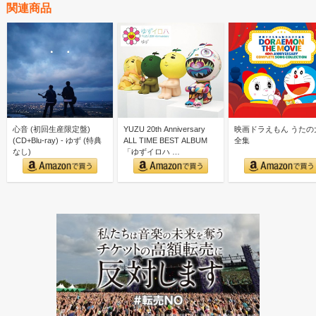
関連商品
心音 (初回生産限定盤)
YUZU 20th Anniversary
映画ドラえもん うたの
(CD+Blu-ray) - ゆず (特典
ALL TIME BEST ALBUM
全集
なし)
「ゆずイロハ …