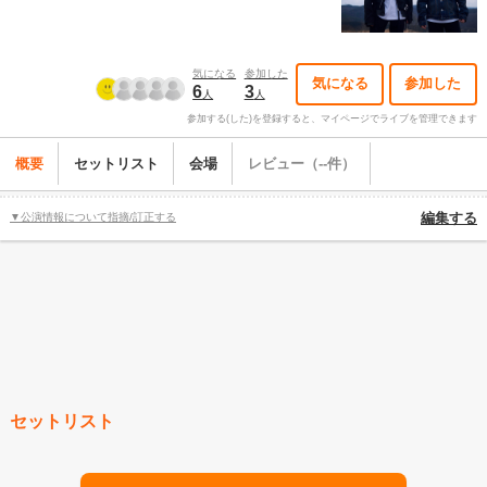
気になる
参加した
気になる
参加した
6
3
人
人
参加する(した)を登録すると、マイページでライブを管理できます
概要
セットリスト
会場
レビュー（--件）
▼公演情報について指摘/訂正する
編集する
セットリスト