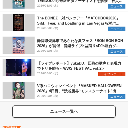
TENDOUJIら最終出演アーティストを解禁 被災地
支援プロジェクトの始動も発表
2026/08/06 (木)
ニュース
The BONEZ 対バンツアー『MATCHBOX2026』
SiM、Fear, and Loathing in Las Vegasら対バン
アーティストを一斉解禁
2026/08/06 (木)
ニュース
静岡県焼津市であらたな夏フェス『BON BON BON
2026』が開催 音楽ライブ×盆踊り×DJ×屋台グル
メ×ランタンナイトで彩る2日間
2026/08/05 (水)
ニュース
【ライブレポート】yukaDD、圧巻の歌声と表現力
でトリを飾る＜WWS FESTIVAL vol.2＞
2026/08/05 (水)
ライブレポート
V系ハロウィンイベント『MASKED HALLOWEEN
2026』4日目、“渋谷魔界†モンスターナイト”出演6
組を発表
2026/08/05 (水)
ニュース
ニュース一覧へ
関連記事