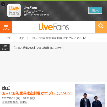
×
LiveFans
表示
株式会社SKIYAKI
無料 - In Google Play
MENU
2026
【フェス特集2026】フェス情報はここから！
04/27
トップ
ゆず
お～いお茶 世界遺産劇場 ゆず プレミアムLIVE
2026
【ライブ動員ランキング】2026年上半期編発表！
07/28
2026
【フェス特集2026】フェス情報はここから！
04/27
2026
【ライブ動員ランキング】2026年上半期編発表！
07/28
ゆず
お～いお茶 世界遺産劇場 ゆず プレミアムLIVE
2017/10/19 (木) 18:30 開演
＠京都醍醐寺 (京都府)