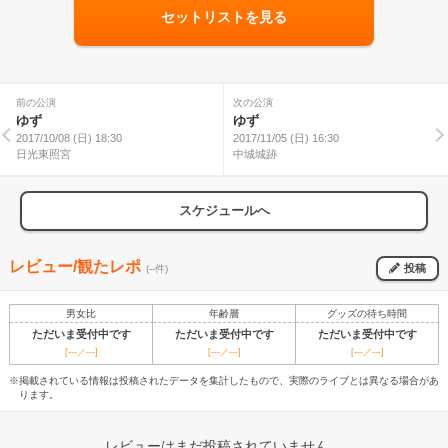
セットリストを見る
前の公演
次の公演
ゆず
ゆず
2017/10/08 (日) 18:30
2017/11/05 (日) 16:30
日光東照宮
中城城跡
スケジュールへ
レビュー/観たレポ
投稿
(--件)
男女比
年齢層
グッズの待ち時間
ただいま受付中です
ただいま受付中です
ただいま受付中です
[---／---]
[---／---]
[---／---]
※掲載されている情報は投稿されたデータを集計したもので、実際のライブとは異なる場合があ
ります。
レビューはまだ投稿されていません。