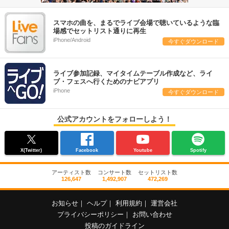
スマホの曲を、まるでライブ会場で聴いているような臨
場感でセットリスト通りに再生
iPhone/Android
今すぐダウンロード
ライブ参加記録、マイタイムテーブル作成など、ライ
ブ・フェスへ行くためのナビアプリ
iPhone
今すぐダウンロード
公式アカウントをフォローしよう！
X(Twitter)
Facebook
Youtube
Spotify
アーティスト数
コンサート数
セットリスト数
126,647
1,492,907
472,269
お知らせ
｜
ヘルプ
｜
利用規約
｜
運営会社
プライバシーポリシー
｜
お問い合わせ
投稿のガイドライン