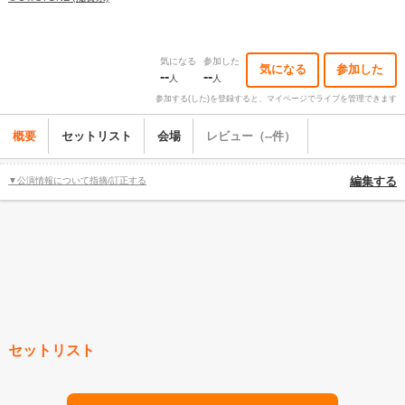
気になる
参加した
気になる
参加した
--
--
人
人
参加する(した)を登録すると、マイページでライブを管理できます
概要
セットリスト
会場
レビュー（--件）
▼公演情報について指摘/訂正する
編集する
セットリスト