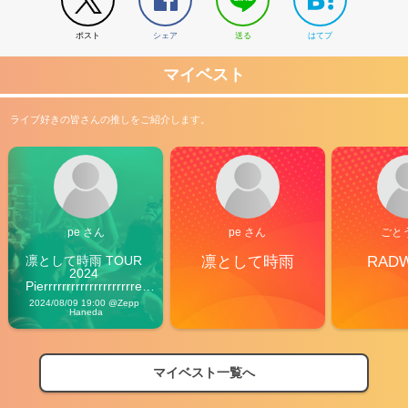
ポスト
シェア
送る
はてブ
マイベスト
ライブ好きの皆さんの推しをご紹介します。
pe さん
pe さん
ごと
凛として時雨 TOUR 
凛として時雨
RAD
2024 
Pierrrrrrrrrrrrrrrrrrrre 
Vibes
2024/08/09 19:00 @Zepp 
Haneda
マイベスト一覧へ
2026
【フェス特集2026】フェス情報はここから！
04/27
2026