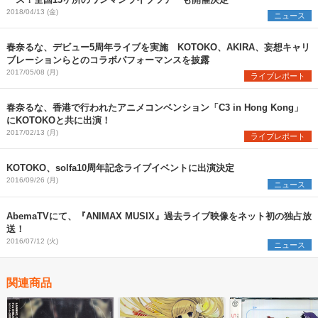
2018/04/13 (金)
ニュース
春奈るな、デビュー5周年ライブを実施 KOTOKO、AKIRA、妄想キャリ
ブレーションらとのコラボパフォーマンスを披露
2017/05/08 (月)
ライブレポート
春奈るな、香港で行われたアニメコンベンション「C3 in Hong Kong」
にKOTOKOと共に出演！
2017/02/13 (月)
ライブレポート
KOTOKO、solfa10周年記念ライブイベントに出演決定
2016/09/26 (月)
ニュース
AbemaTVにて、『ANIMAX MUSIX』過去ライブ映像をネット初の独占放
送！
2016/07/12 (火)
ニュース
関連商品