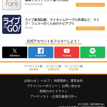
iPhone/Android
今すぐダウンロード
ライブ参加記録、マイタイムテーブル作成など、ライ
ブ・フェスへ行くためのナビアプリ
iPhone
今すぐダウンロード
公式アカウントをフォローしよう！
X(Twitter)
Facebook
Youtube
Spotify
アーティスト数
コンサート数
セットリスト数
126,666
1,493,178
472,330
お知らせ
｜
ヘルプ
｜
利用規約
｜
運営会社
プライバシーポリシー
｜
お問い合わせ
投稿のガイドライン
アーティスト・公演主催者の方へ
(C) 2021- SKIYAKI Inc.