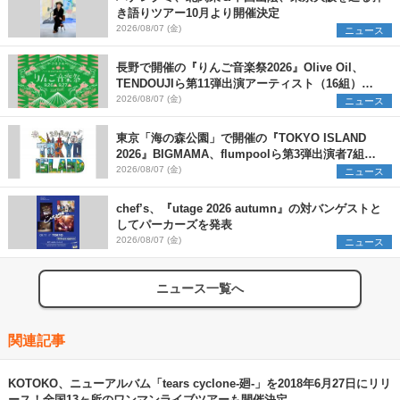
き語りツアー10月より開催決定
2026/08/07 (金)
ニュース
長野で開催の『りんご音楽祭2026』Olive Oil、
TENDOUJIら第11弾出演アーティスト（16組）を
発表
2026/08/07 (金)
ニュース
東京「海の森公園」で開催の『TOKYO ISLAND
2026』BIGMAMA、flumpoolら第3弾出演者7組を
発表 ワークショップ・アート出展者を募集
2026/08/07 (金)
ニュース
chef’s、『utage 2026 autumn』の対バンゲストと
してパーカーズを発表
2026/08/07 (金)
ニュース
ニュース一覧へ
関連記事
KOTOKO、ニューアルバム「tears cyclone-廻-」を2018年6月27日にリリ
ース！全国13ヶ所のワンマンライブツアーも開催決定