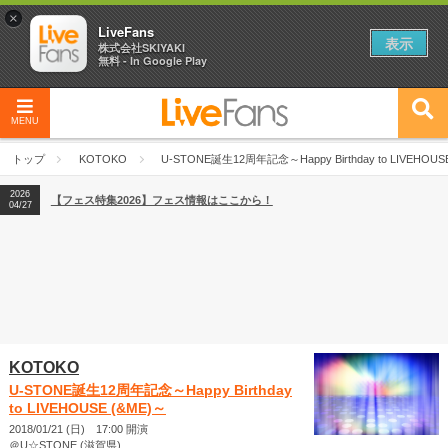
×
LiveFans
表示
株式会社SKIYAKI
無料 - In Google Play
MENU
2026
【フェス特集2026】フェス情報はここから！
04/27
トップ
KOTOKO
U-STONE誕生12周年記念～Happy Birthday to LIVEHOUS
2026
【ライブ動員ランキング】2026年上半期編発表！
07/28
2026
【フェス特集2026】フェス情報はここから！
04/27
2026
【ライブ動員ランキング】2026年上半期編発表！
07/28
KOTOKO
U-STONE誕生12周年記念～Happy Birthday
to LIVEHOUSE (&ME)～
2018/01/21 (日) 17:00 開演
＠U☆STONE (滋賀県)