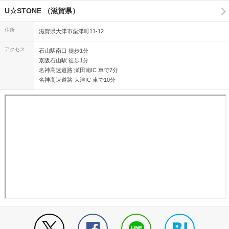
U☆STONE （滋賀県）
住所
滋賀県大津市粟津町11-12
アクセス
石山駅南口 徒歩1分
京阪石山駅 徒歩1分
名神高速道路 瀬田南IC 車で7分
名神高速道路 大津IC 車で10分