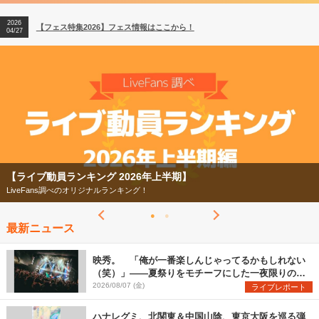
【ライブ動員ランキング】2026年上半期編発表！
07/28
2026
【フェス特集2026】フェス情報はここから！
04/27
2026
【ライブ動員ランキング】2026年上半期編発表！
07/28
【ライブ動員ランキング 2026年上半期】
LiveFans調べのオリジナルランキング！
最新ニュース
映秀。 「俺が一番楽しんじゃってるかもしれない
（笑）」――夏祭りをモチーフにした一夜限りのス
ペシャルライブ『色祭』レポート
2026/08/07 (金)
ライブレポート
ハナレグミ、北関東＆中国山陰、東京大阪を巡る弾