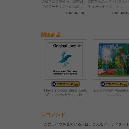
の日本武道館公演、総勢21
道館公演のゲストにスカパ
名のアーティストの出演が
ラ ホーンセクション
決定
（NARGO、GAMO、谷中
(2026/07/23)
(2026/06/15
敦）ら
関連商品：
Flowers bloom, Birds tweet,
Light Mellow Paradise
Wind blows & Moon shi…
ムニバス
レコメンド：
このライブを見ている人は、こんなアーティスト