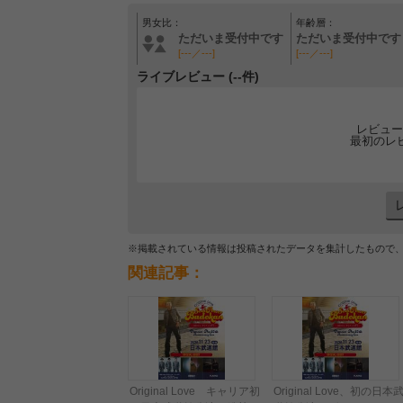
男女比：
年齢層：
ただいま受付中です
ただいま受付中です
[---／---]
[---／---]
ライブレビュー (--件)
レビュー
最初のレ
※掲載されている情報は投稿されたデータを集計したもので
関連記事：
Original Love キャリア初
Original Love、初の日本