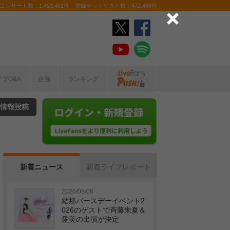
ンサート数：1,493,451件 登録セットリスト数：472,488件
イブQ&A
企画
ランキング
情報投稿
新着ニュース
新着ライブレポート
2026/08/08
結那バースデーイベント2
026のゲストで斉藤朱夏＆
愛美の出演が決定