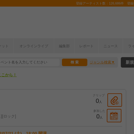
登録アーティスト数：126,686件 登録コ
ケット
オンラインライブ
編集部
レポート
ニュース
ラ
ここから！
新規
ジャンル検索
上半期編発表！
ここから！
上半期編発表！
クリップ
0
人
参加した
0
ス
ロック
人
2/07/21 (土) 18:00 開演