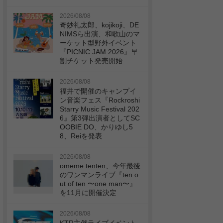
2026/08/08
奇妙礼太郎、kojikoji、DE
NIMSら出演、和歌山のマ
ーケット型野外イベント
『PICNIC JAM 2026』早
割チケット発売開始
2026/08/08
福井で開催のキャンプイ
ン音楽フェス『Rockroshi
Starry Music Festival 202
6』第3弾出演者としてSC
OOBIE DO、かりゆし5
8、Reiを発表
2026/08/08
omeme tenten、今年最後
のワンマンライブ『ten o
ut of ten 〜one man〜』
を11月に開催決定
2026/08/08