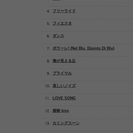
フリーライド
フィエスタ
ダンス
ボラーレ! (Nel Blu, Dipinto Di Blu)
海が見える丘
プライマル
哀しいノイズ
LOVE SONG
接吻 kiss
カミングスーン