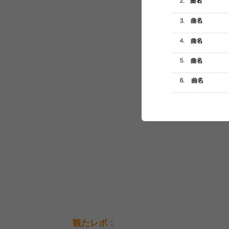
セットリスト
観たレポ：