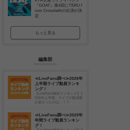
KTR主催ライブイベント
『GOAT』第4回にTERU f
rom Crossfaithの出演が決
定
もっと見る
編集部
≪LiveFans調べ≫2026年
上半期ライブ動員ランキ
ング！
【LiveFans独自ランキング】2
026年上半期、ライブの動員数
が多かったのは…！？
≪LiveFans調べ≫2025年
年間ライブ動員ランキン
グ！
【LiveFans独自ランキング】2