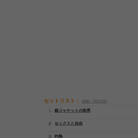
セットリスト：
投稿：OD1582
銀ジャケットの街男
セックスと自由
灼熱