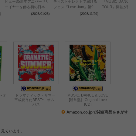
ビュー35周年アニバーサリ
ティストセレクトで届ける
『MUSIC,DANCE &
ーイヤーを飾る初の日本武
フェス『Love Jam』第9弾
TOUR』開催が決定
道館公演と全国ツアーが決
を2026年1月に開催
)
(2026/01/26)
(2025/11/29)
(2023
定【コメントあり】
Original Love、アジカン、
CADEJOの対バンが実現
【コメントあり】
 - オ
ドラマティック・サマー~
MUSIC, DANCE & LOVE
平成夏うたBEST~ - オムニ
[通常盤] - Original Love
バス
[CD]
Amazon.co.jpで関連商品をさがす
も見ています。