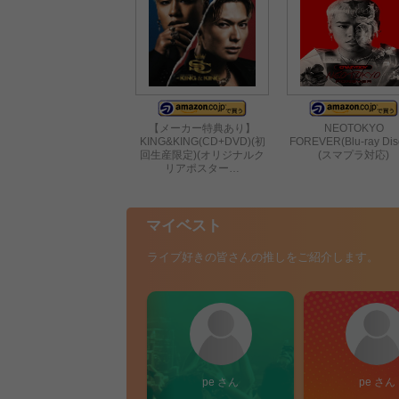
【メーカー特典あり】
NEOTOKYO
KING&KING(CD+DVD)(初
FOREVER(Blu-ray Di
回生産限定)(オリジナルク
(スマプラ対応)
リアポスター…
マイベスト
ライブ好きの皆さんの推しをご紹介します。
pe さん
pe さん