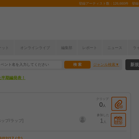
登録アーティスト数：126,660件 登録コ
ケット
オンラインライブ
編集部
レポート
ニュース
ラ
新規
ジャンル検索
ここから！
上半期編発表！
ここから！
クリップ
上半期編発表！
0
人
参加した
1
ップ/ラップ
人
8/02/17 (土)