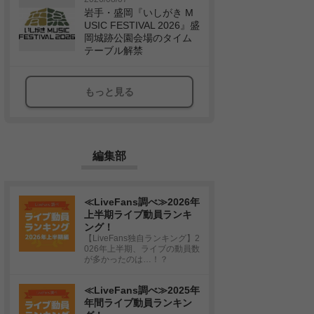
岩手・盛岡『いしがき M
USIC FESTIVAL 2026』盛
岡城跡公園会場のタイム
テーブル解禁
もっと見る
編集部
≪LiveFans調べ≫2026年
上半期ライブ動員ランキ
ング！
【LiveFans独自ランキング】2
026年上半期、ライブの動員数
が多かったのは…！？
≪LiveFans調べ≫2025年
年間ライブ動員ランキン