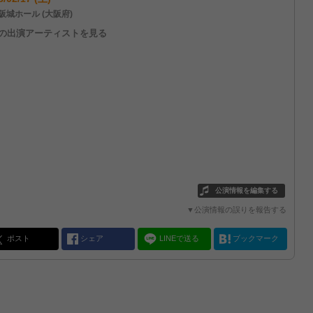
阪城ホール (大阪府)
他の出演アーティストを見る
公演情報を編集する
▼公演情報の誤りを報告する
ポスト
シェア
LINEで送る
ブックマーク