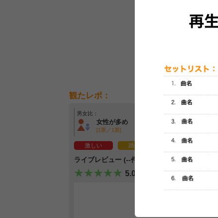
観たレポ：
男女比：
年齢層：
女性が多め
年齢問わず
[1票／1票]
[1票／1票]
激しい
踊れる
新鮮
ライブレビュー (--件)
5.0
レビュー
最初のレ