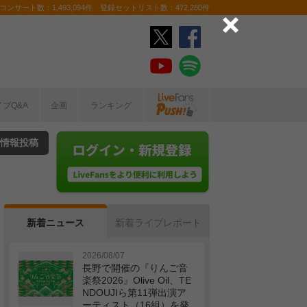
ンサート数：1,493,094件 登録セットリスト数：472,280件
イブQ&A
企画
ランキング
情報投稿
新着ニュース
新着ライブレポート
2026/08/07
長野で開催の『りんご音
楽祭2026』Olive Oil、TE
NDOUJIら第11弾出演ア
ーティスト（16組）を発