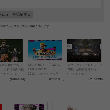
レビューを投稿する
、実際のライブとは異なる場合があります。
CRAZYBOY、『TOKYO
YBOYが挑戦的なラ
スターダスト☆レビューに
GIRLS MUSIC FES.
サウンドで場内を圧
TRF、山崎育三郎から
2018』でスペシャルライ
KYO GIRLS
CRAZYBOYまで！11アー
ブ決定
FES. 2018＞
ティストが「飲酒運転撲
(2018/03/19)
(2018/04/02)
(2018/02/19)
滅」へ熱いメッセージ
『LIVE SDD 2018』