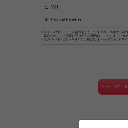
0921
Tropical Paradise
※サイトの性質上、公演情報およびセットリスト情報の正確
掲載されている情報に誤りがある場合は、
こちら
よりご連
※“歌詞を見る”ボタンを押すと、株式会社ページワンが運営
セットリスト