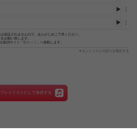
性は保証されませんので、あらかじめご了承ください。
絡をお願い致します。
する歌詞サイト「
歌ネット
」へ移動します。
▼セットリストの誤りを報告する
をプレイリストにして保存する