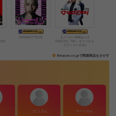
DONNA???(CD)
【メーカー特典あり】
sc付)
OH(CD)(『OH』オリジナル
ステッカー付き)
Amazon.co.jpで関連商品をさがす
ごとう さん
チーバ さん