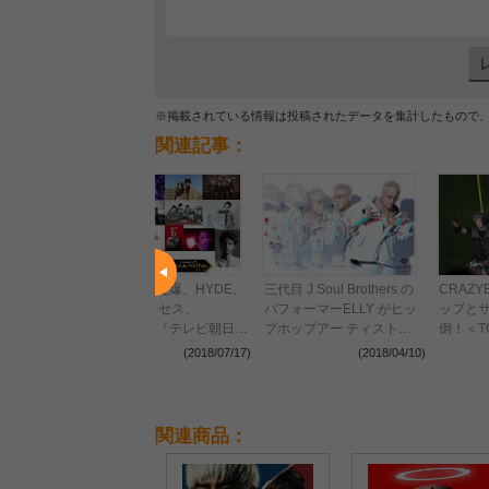
※掲載されている情報は投稿されたデータを集計したもので
関連記事：
」大阪公演2日
X JAPAN、金爆、HYDE、
三代目 J Soul Brothers の
CRAZ
大興奮！
sumika、ミセス、
パフォーマーELLY がヒッ
ップと
 from
WANIMAら『テレビ朝日ド
プホップアー ティストと
倒！＜TO
E、SUPER
リームフェスティバル
しての別名義: CRAZYBOY
MUSIC 
(2018/08/21)
(2018/07/17)
(2018/04/10)
AZYBOYら
2018』出演者第1弾発表
として今年の夏に待望の単
独公演、 そして単独公演
と連動した第 4 弾デジタル
ミニアルバムが遂に決定!
関連商品：