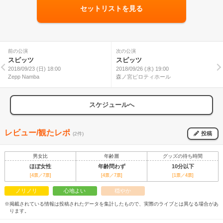
セットリストを見る
前の公演
次の公演
スピッツ
スピッツ
2018/09/23 (日) 18:00
2018/09/26 (水) 19:00
Zepp Namba
森ノ宮ピロティホール
スケジュールへ
レビュー/観たレポ
投稿
(2件)
男女比
年齢層
グッズの待ち時間
ほぼ女性
年齢問わず
10分以下
[4票／7票]
[4票／7票]
[1票／4票]
ノリノリ
心地よい
穏やか
※掲載されている情報は投稿されたデータを集計したもので、実際のライブとは異なる場合があ
ります。