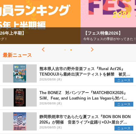
【フェス特集2026】
今年もフェスの季節がやってきた！
最新ニュース
熊本県人吉市の野外音楽フェス『Rural Act'26』
TENDOUJIら最終出演アーティストを解禁 被災地
支援プロジェクトの始動も発表
2026/08/06 (木)
ニュース
The BONEZ 対バンツアー『MATCHBOX2026』
SiM、Fear, and Loathing in Las Vegasら対バン
アーティストを一斉解禁
2026/08/06 (木)
ニュース
静岡県焼津市であらたな夏フェス『BON BON BON
2026』が開催 音楽ライブ×盆踊り×DJ×屋台グル
メ×ランタンナイトで彩る2日間
2026/08/05 (水)
ニュース