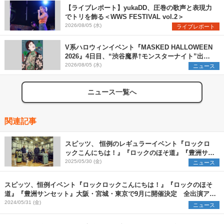
【ライブレポート】yukaDD、圧巻の歌声と表現力
でトリを飾る＜WWS FESTIVAL vol.2＞
2026/08/05 (水)
ライブレポート
V系ハロウィンイベント『MASKED HALLOWEEN
2026』4日目、“渋谷魔界†モンスターナイト”出演6
組を発表
2026/08/05 (水)
ニュース
ニュース一覧へ
関連記事
スピッツ、 恒例のレギュラーイベント『ロックロ
ックこんにちは！』『ロックのほそ道』『豊洲サン
セット』9月に開催決定
2025/05/30 (金)
ニュース
スピッツ、恒例イベント『ロックロックこんにちは！』『ロックのほそ
道』『豊洲サンセット』大阪・宮城・東京で9月に開催決定 全出演アー
ティストを発表
2024/05/31 (金)
ニュース