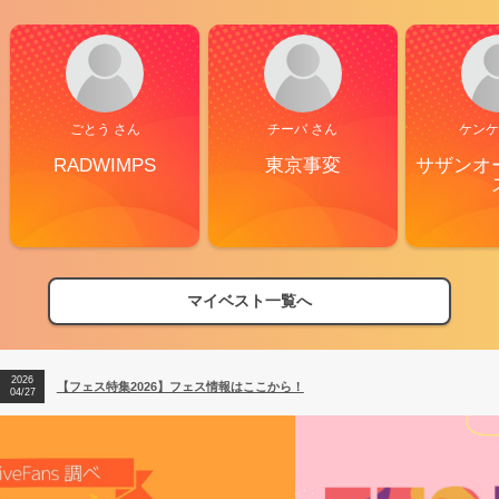
ごとう さん
チーバ さん
ケンケ
RADWIMPS
東京事変
サザンオ
マイベスト一覧へ
2026
【フェス特集2026】フェス情報はここから！
04/27
2026
【ライブ動員ランキング】2026年上半期編発表！
07/28
2026
【フェス特集2026】フェス情報はここから！
04/27
2026
【ライブ動員ランキング】2026年上半期編発表！
07/28