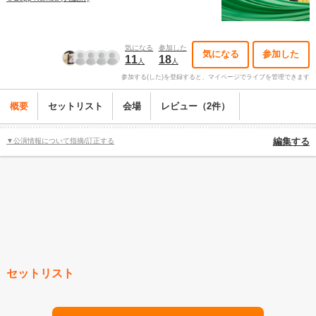
気になる
参加した
気になる
参加した
11
18
人
人
参加する(した)を登録すると、マイページでライブを管理できます
概要
セットリスト
会場
レビュー（2件）
▼公演情報について指摘/訂正する
編集する
セットリスト