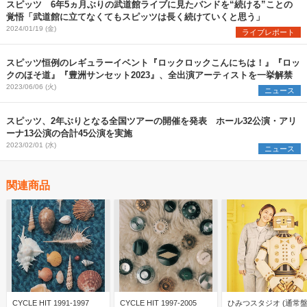
スピッツ 6年5ヵ月ぶりの武道館ライブに見たバンドを“続ける”ことの
覚悟「武道館に立てなくてもスピッツは長く続けていくと思う」
2024/01/19 (金)
ライブレポート
スピッツ恒例のレギュラーイベント『ロックロックこんにちは！』『ロッ
クのほそ道』『豊洲サンセット2023』、全出演アーティストを一挙解禁
2023/06/06 (火)
ニュース
スピッツ、2年ぶりとなる全国ツアーの開催を発表 ホール32公演・アリ
ーナ13公演の合計45公演を実施
2023/02/01 (水)
ニュース
関連商品
CYCLE HIT 1991-1997
CYCLE HIT 1997-2005
ひみつスタジオ (通常盤)