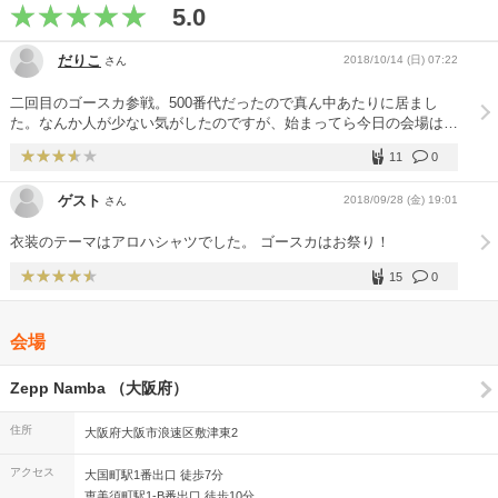
5.0
だりこ
2018/10/14 (日) 07:22
さん
二回目のゴースカ参戦。500番代だったので真ん中あたりに居まし
た。なんか人が少ない気がしたのですが、始まってら今日の会場は今
回のゴースカで一番少ないとわかって、もっと前に行けば良かったと
11
0
後悔！最後の方で入り口近くの端っこに移動したらすごくよく見え
た。お客さん少ないないせいか盛り上がりがイマイチ？ 曲は大好き
ゲスト
2018/09/28 (金) 19:01
さん
なサンシャインが聴けて良かった！染みました。
衣装のテーマはアロハシャツでした。 ゴースカはお祭り！
15
0
会場
Zepp Namba （大阪府）
住所
大阪府大阪市浪速区敷津東2
アクセス
大国町駅1番出口 徒歩7分
恵美須町駅1-B番出口 徒歩10分