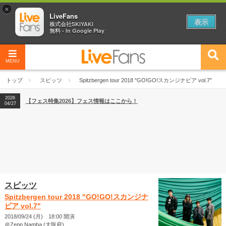
×
LiveFans
表示
株式会社SKIYAKI
無料 - In Google Play
MENU
2026
【フェス特集2026】フェス情報はここから！
04/27
トップ
スピッツ
Spitzbergen tour 2018 "GO!GO!スカンジナビア vol.7"
2026
【ライブ動員ランキング】2026年上半期編発表！
07/28
2026
【フェス特集2026】フェス情報はここから！
04/27
2026
【ライブ動員ランキング】2026年上半期編発表！
07/28
スピッツ
Spitzbergen tour 2018 "GO!GO!スカンジナ
ビア vol.7"
2018/09/24 (月) 18:00 開演
＠Zepp Namba (大阪府)