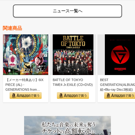
ニュース一覧へ
関連商品
【メーカー特典あり】6IX
BATTLE OF TOKYO
BEST
PIECE (AL) -
TIME4 Jr.EXILE (CD+DVD)
GENERATION(ALBUM
GENERATIONS from
組+Blu-ray Disc3枚組)
EXILE…