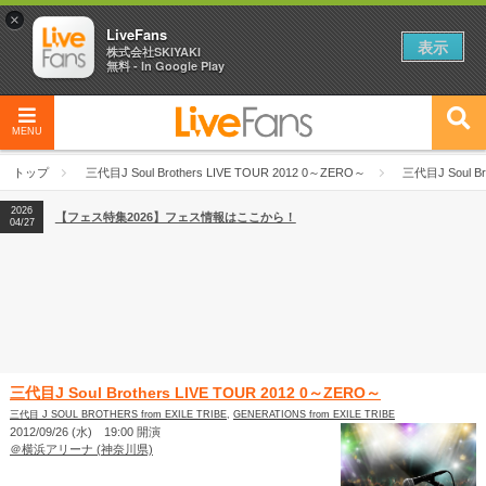
×
LiveFans
表示
株式会社SKIYAKI
無料 - In Google Play
MENU
2026
【フェス特集2026】フェス情報はここから！
04/27
トップ
三代目J Soul Brothers LIVE TOUR 2012 0～ZERO～
三代目J Soul Br
2026
【ライブ動員ランキング】2026年上半期編発表！
07/28
2026
【フェス特集2026】フェス情報はここから！
04/27
2026
【ライブ動員ランキング】2026年上半期編発表！
07/28
三代目J Soul Brothers LIVE TOUR 2012 0～ZERO～
三代目 J SOUL BROTHERS from EXILE TRIBE
,
GENERATIONS from EXILE TRIBE
2012/09/26 (水) 19:00 開演
＠横浜アリーナ (神奈川県)