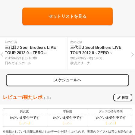
セットリストを見る
前の公演
次の公演
三代目J Soul Brothers LIVE
三代目J Soul Brothers LIVE
TOUR 2012 0～ZERO～
TOUR 2012 0～ZERO～
2012/09/23 (日) 16:00
2012/09/27 (木) 19:00
日本ガイシホール
横浜アリーナ
スケジュールへ
レビュー/観たレポ
投稿
(--件)
男女比
年齢層
グッズの待ち時間
ただいま受付中です
ただいま受付中です
ただいま受付中です
[---／---]
[---／---]
[---／---]
※掲載されている情報は投稿されたデータを集計したもので、実際のライブとは異なる場合があ