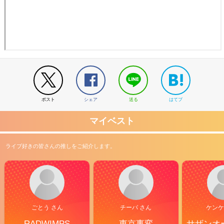
ポスト
シェア
送る
はてブ
マイベスト
ライブ好きの皆さんの推しをご紹介します。
ごとう さん
チーバ さん
ケンケ
RADWIMPS
東京事変
サザンオ