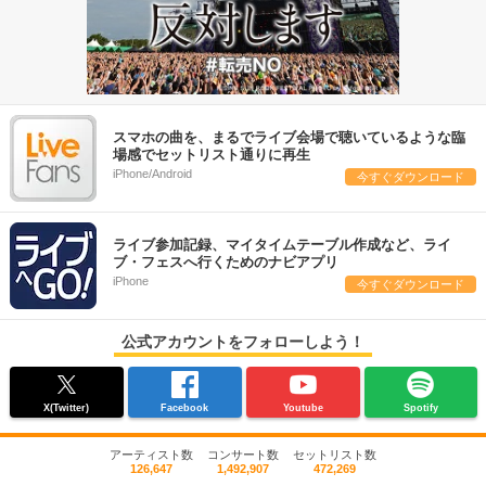
スマホの曲を、まるでライブ会場で聴いているような臨
場感でセットリスト通りに再生
iPhone/Android
今すぐダウンロード
ライブ参加記録、マイタイムテーブル作成など、ライ
ブ・フェスへ行くためのナビアプリ
iPhone
今すぐダウンロード
公式アカウントをフォローしよう！
X(Twitter)
Facebook
Youtube
Spotify
アーティスト数
コンサート数
セットリスト数
126,647
1,492,907
472,269