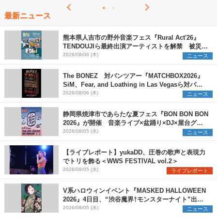
最新ニュース
熊本県人吉市の野外音楽フェス『Rural Act'26』
TENDOUJIら最終出演アーティストを解禁 被災地
支援プロジェクトの始動も発表
2026/08/06 (木)
ニュース
The BONEZ 対バンツアー『MATCHBOX2026』
SiM、Fear, and Loathing in Las Vegasら対バン
アーティストを一斉解禁
2026/08/06 (木)
ニュース
静岡県焼津市であらたな夏フェス『BON BON BON
2026』が開催 音楽ライブ×盆踊り×DJ×屋台グル
メ×ランタンナイトで彩る2日間
2026/08/05 (水)
ニュース
【ライブレポート】yukaDD、圧巻の歌声と表現力
でトリを飾る＜WWS FESTIVAL vol.2＞
2026/08/05 (水)
ライブレポート
V系ハロウィンイベント『MASKED HALLOWEEN
2026』4日目、“渋谷魔界†モンスターナイト”出演6
組を発表
2026/08/05 (水)
ニュース