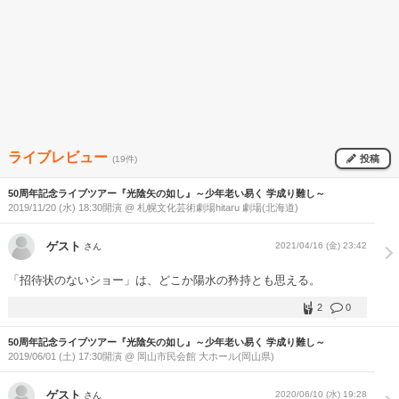
ライブレビュー
投稿
(19件)
50周年記念ライブツアー『光陰矢の如し』～少年老い易く 学成り難し～
2019/11/20 (水) 18:30開演 @ 札幌文化芸術劇場hitaru 劇場(北海道)
ゲスト
2021/04/16 (金) 23:42
さん
「招待状のないショー」は、どこか陽水の矜持とも思える。
2
0
50周年記念ライブツアー『光陰矢の如し』～少年老い易く 学成り難し～
2019/06/01 (土) 17:30開演 @ 岡山市民会館 大ホール(岡山県)
ゲスト
2020/06/10 (水) 19:28
さん