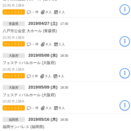
[出演] 井上陽水
セットリスト
-- 件
0
人
2
人
2019/04/27 (土)
青森県
17:30
八戸市公会堂 大ホール (青森県)
[出演] 井上陽水
セットリスト
-- 件
0
人
1
人
2019/05/08 (水)
大阪府
18:30
フェスティバルホール (大阪府)
[出演] 井上陽水
セットリスト
1 件
3
人
4
人
2019/05/09 (木)
大阪府
18:30
フェスティバルホール (大阪府)
[出演] 井上陽水
セットリスト
-- 件
3
人
9
人
2019/05/16 (木)
福岡県
18:30
福岡サンパレス (福岡県)