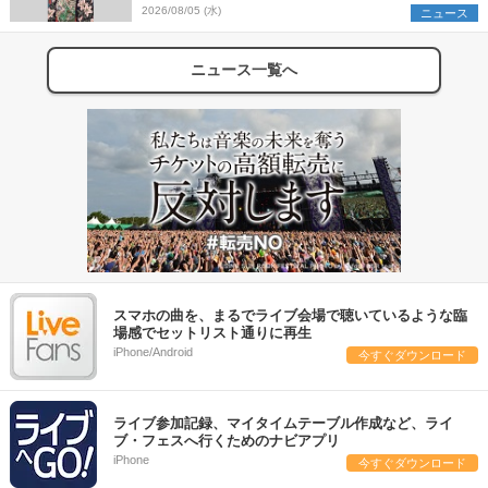
組を発表
2026/08/05 (水)
ニュース
ニュース一覧へ
スマホの曲を、まるでライブ会場で聴いているような臨
場感でセットリスト通りに再生
iPhone/Android
今すぐダウンロード
ライブ参加記録、マイタイムテーブル作成など、ライ
ブ・フェスへ行くためのナビアプリ
iPhone
今すぐダウンロード