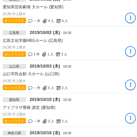
愛知県芸術劇場 大ホール (愛知県)
[出演] 井上陽水
セットリスト
-- 件
4
人
4
人
2019/10/02 (水)
広島県
18:30
広島文化学園HBGホール (広島県)
[出演] 井上陽水
セットリスト
1 件
1
人
3
人
2019/10/03 (木)
山口県
18:30
山口市民会館 大ホール (山口県)
[出演] 井上陽水
セットリスト
-- 件
0
人
2
人
2019/10/10 (木)
愛知県
18:30
アイプラザ豊橋 講堂 (愛知県)
[出演] 井上陽水
セットリスト
-- 件
2
人
2
人
2019/10/16 (水)
神奈川県
18:30