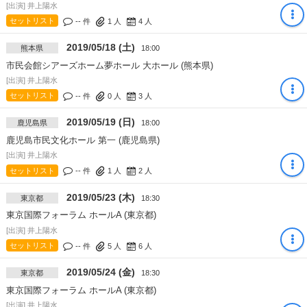
[出演] 井上陽水
セットリスト
-- 件
1
人
4
人
2019/05/18 (土)
熊本県
18:00
市民会館シアーズホーム夢ホール 大ホール (熊本県)
[出演] 井上陽水
セットリスト
-- 件
0
人
3
人
2019/05/19 (日)
鹿児島県
18:00
鹿児島市民文化ホール 第一 (鹿児島県)
[出演] 井上陽水
セットリスト
-- 件
1
人
2
人
2019/05/23 (木)
東京都
18:30
東京国際フォーラム ホールA (東京都)
[出演] 井上陽水
セットリスト
-- 件
5
人
6
人
2019/05/24 (金)
東京都
18:30
東京国際フォーラム ホールA (東京都)
[出演] 井上陽水