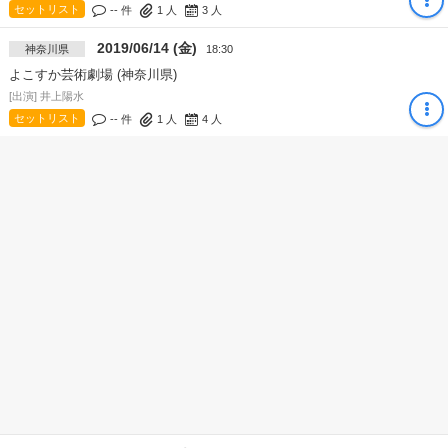
セットリスト
-- 件
1
人
3
人
2019/06/14 (金)
神奈川県
18:30
よこすか芸術劇場 (神奈川県)
[出演] 井上陽水
セットリスト
-- 件
1
人
4
人