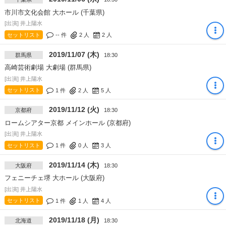
市川市文化会館 大ホール (千葉県)
[出演] 井上陽水
セットリスト
-- 件
2
人
2
人
2019/11/07 (木)
群馬県
18:30
高崎芸術劇場 大劇場 (群馬県)
[出演] 井上陽水
セットリスト
1 件
2
人
5
人
2019/11/12 (火)
京都府
18:30
ロームシアター京都 メインホール (京都府)
[出演] 井上陽水
セットリスト
1 件
0
人
3
人
2019/11/14 (木)
大阪府
18:30
フェニーチェ堺 大ホール (大阪府)
[出演] 井上陽水
セットリスト
1 件
1
人
4
人
2019/11/18 (月)
北海道
18:30