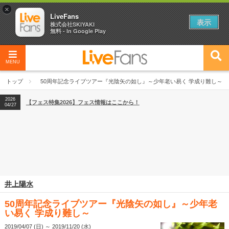
×
LiveFans
表示
株式会社SKIYAKI
無料 - In Google Play
2026
【フェス特集2026】フェス情報はここから！
04/27
MENU
2026
【ライブ動員ランキング】2026年上半期編発表！
07/28
トップ
50周年記念ライブツアー『光陰矢の如し』～少年老い易く 学成り難し～
2026
【フェス特集2026】フェス情報はここから！
04/27
2026
【ライブ動員ランキング】2026年上半期編発表！
07/28
井上陽水
50周年記念ライブツアー『光陰矢の如し』～少年老
い易く 学成り難し～
2019/04/07 (日) ～ 2019/11/20 (水)