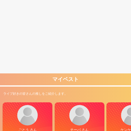
その空気感も陽水らしい。いつの間にか，終盤となり，終わってみれ
ば，来て良かったと改めて感じる。今回は何んの予習もしていなかっ
たが，数日前に，偶々ＦＭの「今日は一日，陽水三昧」を少しだけ耳
にし，色々と昔を思い出していた。「最後のニュース」を聴くといつ
も筑紫哲也の姿を思い出す。請われたからこそ，この歌が生まれた，
本当に感謝したい。「傘がない」，聞く時々で思いが異なる。まだま
だ歌声は若い。またライブが聴けるかな。
マイベスト
ライブ好きの皆さんの推しをご紹介します。
ごとう さん
チーバ さん
ケンケ