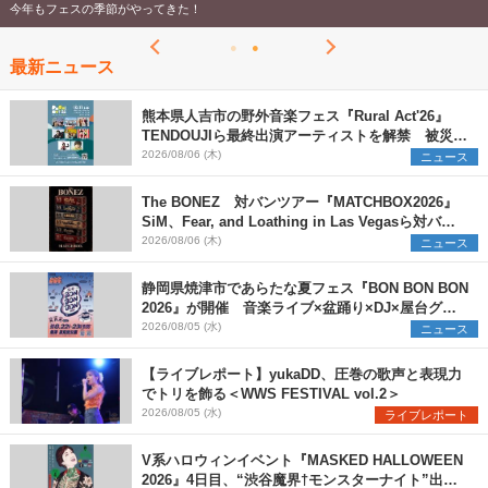
今年もフェスの季節がやってきた！
最新ニュース
熊本県人吉市の野外音楽フェス『Rural Act'26』
TENDOUJIら最終出演アーティストを解禁 被災地
支援プロジェクトの始動も発表
2026/08/06 (木)
ニュース
The BONEZ 対バンツアー『MATCHBOX2026』
SiM、Fear, and Loathing in Las Vegasら対バン
アーティストを一斉解禁
2026/08/06 (木)
ニュース
静岡県焼津市であらたな夏フェス『BON BON BON
2026』が開催 音楽ライブ×盆踊り×DJ×屋台グル
メ×ランタンナイトで彩る2日間
2026/08/05 (水)
ニュース
【ライブレポート】yukaDD、圧巻の歌声と表現力
でトリを飾る＜WWS FESTIVAL vol.2＞
2026/08/05 (水)
ライブレポート
V系ハロウィンイベント『MASKED HALLOWEEN
2026』4日目、“渋谷魔界†モンスターナイト”出演6