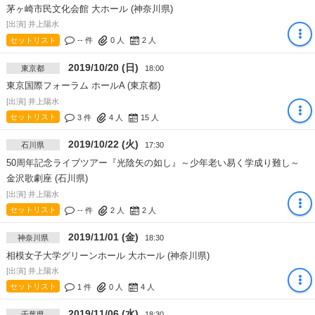
茅ヶ崎市民文化会館 大ホール (神奈川県)
[出演] 井上陽水
セットリスト
-- 件
0
人
2
人
2019/10/20 (日)
東京都
18:00
東京国際フォーラム ホールA (東京都)
[出演] 井上陽水
セットリスト
3 件
4
人
15
人
2019/10/22 (火)
石川県
17:30
50周年記念ライブツアー『光陰矢の如し』～少年老い易く学成り難し～
金沢歌劇座 (石川県)
[出演] 井上陽水
セットリスト
-- 件
2
人
2
人
2019/11/01 (金)
神奈川県
18:30
相模女子大学グリーンホール 大ホール (神奈川県)
[出演] 井上陽水
セットリスト
1 件
0
人
4
人
2019/11/06 (水)
千葉県
18:30