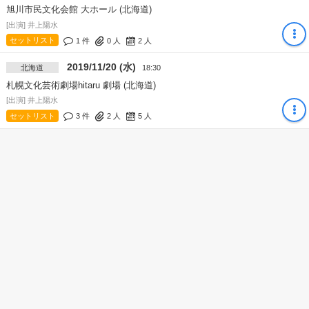
旭川市民文化会館 大ホール (北海道)
[出演] 井上陽水
セットリスト
1 件
0
人
2
人
2019/11/20 (水)
北海道
18:30
札幌文化芸術劇場hitaru 劇場 (北海道)
[出演] 井上陽水
セットリスト
3 件
2
人
5
人