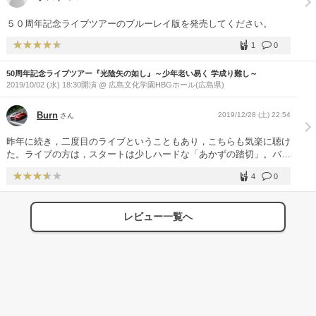
５０周年記念ライブツアーのブルーレイ版を発売してください。
1
0
50周年記念ライブツアー『光陰矢の如し』～少年老い易く 学成り難し～
2019/10/02 (水) 18:30開演 @ 広島文化学園HBGホール(広島県)
Burn
2019/12/28 (土) 22:54
さん
昨年に続き，二度目のライブということもあり，こちらも気楽に聴け
た。ライブの方は，スタートは少しハードな「あかずの踏切」。バッ
クの音が少しばらついていて，ヴォーカルの音も小さく，ちょっとコ
4
0
ケ気味。しかし，続くアジアの純真では会場のノリも良く，少しずつ
馴染んでいく。とは言え，未だおしゃべりも少なく，少しぎこちなさ
が残る。でも，アコースティック・ギターで唄う「神無月にかこまれ
レビュー一覧へ
て」は，やはりヴォーカルが冴え，聴きごたえがあった。歌い方も昔
ながらのストレートな歌い方で，高音もきれいに伸びていた。初期の
頃の素の声や歌い方が好きな自分としては大満足。子供のために作っ
たと初めて知った「海へ来なさい」も改めて詩を噛み締めることがで
きた。小学生時代に聴いた「カンドレ・マンドレ」は意外と歌詞を覚
えていて，つい一緒になってあの呪文を唱えてしまった（笑）。今更
だが，やはり陽水の「おしゃべり」は大事かもしれない。少し控え気
味の聴衆も，ずっと和んで会場の一体感につながる。微妙な「間」も