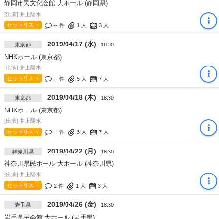
静岡市民文化会館 大ホール (静岡県)
[出演] 井上陽水
セットリスト
-- 件
1
人
3
人
2019/04/17 (水)
東京都
18:30
NHKホール (東京都)
[出演] 井上陽水
セットリスト
-- 件
5
人
7
人
2019/04/18 (木)
東京都
18:30
NHKホール (東京都)
[出演] 井上陽水
セットリスト
-- 件
3
人
7
人
2019/04/22 (月)
神奈川県
18:30
神奈川県民ホール 大ホール (神奈川県)
[出演] 井上陽水
セットリスト
2 件
1
人
3
人
2019/04/26 (金)
岩手県
18:30
岩手県民会館 大ホール (岩手県)