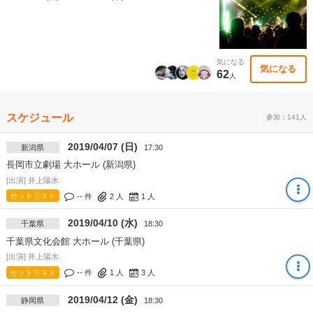
気になる
気になる
62
人
スケジュール
参加：141人
2019/04/07 (日)
新潟県
17:30
長岡市立劇場 大ホール (新潟県)
[出演] 井上陽水
セットリスト
-- 件
2
人
1
人
2019/04/10 (水)
千葉県
18:30
千葉県文化会館 大ホール (千葉県)
[出演] 井上陽水
セットリスト
-- 件
1
人
3
人
2019/04/12 (金)
静岡県
18:30