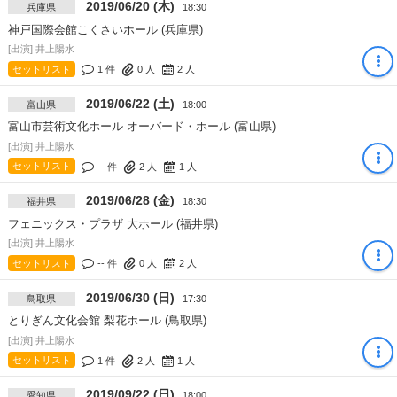
2019/06/20 (木)
兵庫県
18:30
神戸国際会館こくさいホール (兵庫県)
[出演] 井上陽水
セットリスト
1 件
0
人
2
人
2019/06/22 (土)
富山県
18:00
富山市芸術文化ホール オーバード・ホール (富山県)
[出演] 井上陽水
セットリスト
-- 件
2
人
1
人
2019/06/28 (金)
福井県
18:30
フェニックス・プラザ 大ホール (福井県)
[出演] 井上陽水
セットリスト
-- 件
0
人
2
人
2019/06/30 (日)
鳥取県
17:30
とりぎん文化会館 梨花ホール (鳥取県)
[出演] 井上陽水
セットリスト
1 件
2
人
1
人
2019/09/22 (日)
愛知県
18:00