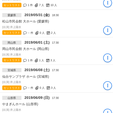
セットリスト
1 件
7
人
10
人
2019/05/31 (金)
愛媛県
18:30
松山市民会館 大ホール (愛媛県)
[出演] 井上陽水
セットリスト
-- 件
0
人
2
人
2019/06/01 (土)
岡山県
17:30
岡山市民会館 大ホール (岡山県)
[出演] 井上陽水
セットリスト
1 件
1
人
3
人
2019/06/08 (土)
宮城県
17:30
仙台サンプラザ ホール (宮城県)
[出演] 井上陽水
セットリスト
-- 件
0
人
3
人
2019/06/09 (日)
山形県
17:30
やまぎんホール (山形県)
[出演] 井上陽水