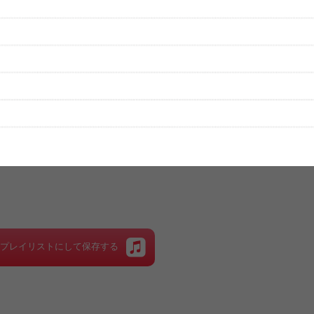
性は保証されませんので、あらかじめご了承ください。
絡をお願い致します。
する歌詞サイト「
歌ネット
」へ移動します。
▼セットリストの誤りを報告する
をプレイリストにして保存する