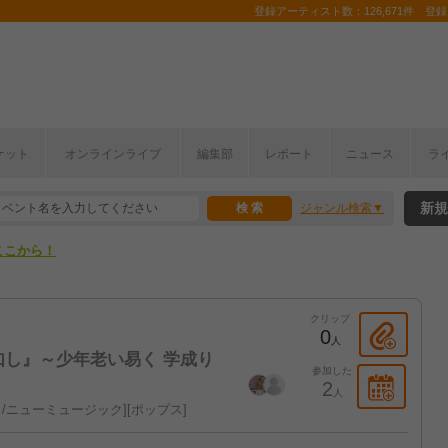
登録アーティスト数：126,671件 登録コ
ケット
オンラインライブ
編集部
レポート
ニュース
ラ
ここから！
新規
ジャンル検索
上半期編発表！
ここから！
上半期編発表！
クリップ
0
人
如し』～少年老い易く 学成り
参加した
2
人
/ニューミュージック
ポップス