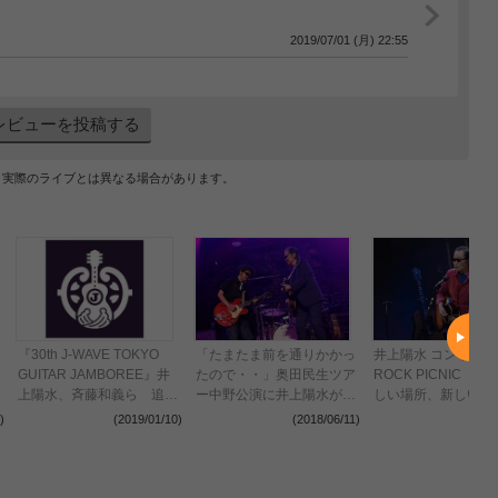
2019/07/01 (月) 22:55
レビューを投稿する
、実際のライブとは異なる場合があります。
『30th J-WAVE TOKYO
「たまたま前を通りかかっ
井上陽水 コンサート2
GUITAR JAMBOREE』井
たので・・」奥田民生ツア
ROCK PICNIC 
上陽水、斉藤和義ら 追加
ー中野公演に井上陽水がサ
しい場所、新しい出
出演アーティストを発表
プライズ登場！
で、新たな音楽を奏
)
(2019/01/10)
(2018/06/11)
(2018
リリングな夜