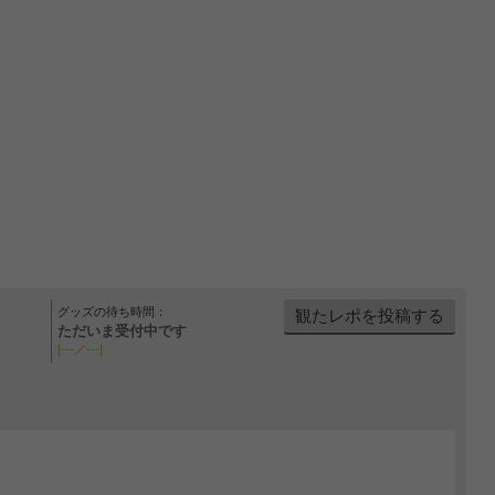
グッズの待ち時間：
観たレポを投稿する
ただいま受付中です
[---／---]