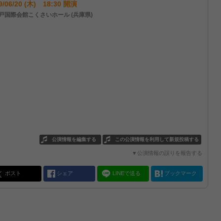
9/06/20 (木) 18:30 開演
戸国際会館こくさいホール (兵庫県)
公演情報を編集する
この公演情報を利用して新規投稿する
▼公演情報の誤りを報告する
ポスト
シェア
LINEで送る
ブックマーク