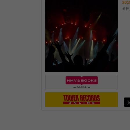
201
＠神