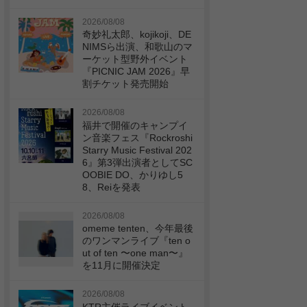
2026/08/08
奇妙礼太郎、kojikoji、DE
NIMSら出演、和歌山のマ
ーケット型野外イベント
『PICNIC JAM 2026』早
割チケット発売開始
2026/08/08
福井で開催のキャンプイ
ン音楽フェス『Rockroshi
Starry Music Festival 202
6』第3弾出演者としてSC
OOBIE DO、かりゆし5
8、Reiを発表
2026/08/08
omeme tenten、今年最後
のワンマンライブ『ten o
ut of ten 〜one man〜』
を11月に開催決定
2026/08/08