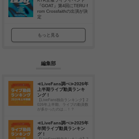
KTR主催ライブイベント
『GOAT』第4回にTERU f
rom Crossfaithの出演が決
定
もっと見る
編集部
≪LiveFans調べ≫2026年
上半期ライブ動員ランキ
ング！
【LiveFans独自ランキング】2
026年上半期、ライブの動員数
が多かったのは…！？
≪LiveFans調べ≫2025年
年間ライブ動員ランキン
グ！
【LiveFans独自ランキング】2