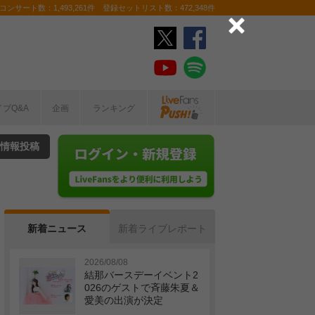
ンサート数：1,493,261件 登録セットリスト数：472,348件
イブQ&A
企画
ランキング
情報投稿
新着ニュース
新着ライブレポート
2026/08/08
結那バースデーイベント2
026のゲストで斉藤朱夏＆
愛美の出演が決定