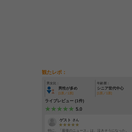
観たレポ：
男女比：
年齢層：
男性が多め
シニア世代中心
[1票／1票]
[1票／1票]
ライブレビュー (1件)
5.0
ゲスト
さん
特に、「最後のニュース」は、泣きそうになった。