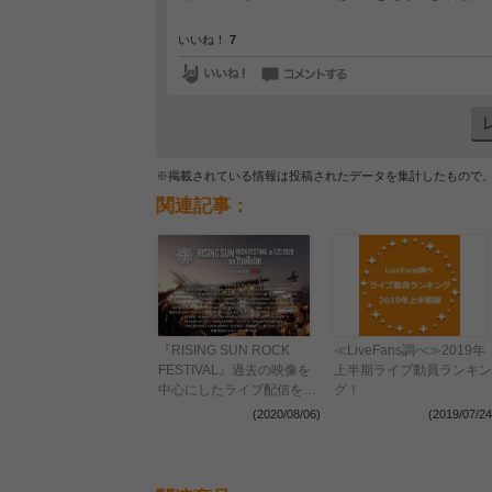
いいね！
7
※掲載されている情報は投稿されたデータを集計したもので
関連記事：
『RISING SUN ROCK
≪LiveFans調べ≫2019年
FESTIVAL』過去の映像を
上半期ライブ動員ランキン
中心にしたライブ配信を実
グ！
施 新たに制作されるトー
(2020/08/06)
(2019/07/24
クショーやパフォーマンス
も