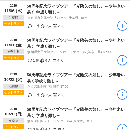
2019
50周年記念ライブツアー『光陰矢の如し』～少年老い
11/06 (水)
易く 学成り難し～
千葉県
@ 市川市文化会館 大ホール (千葉県) 18:30
セットリスト
-- 件
2
人
2
人
2019
50周年記念ライブツアー『光陰矢の如し』～少年老い
11/01 (金)
易く 学成り難し～
神奈川県
@ 相模女子大学グリーンホール 大ホール (神奈川県) 18:30
セットリスト
1 件
0
人
4
人
2019
50周年記念ライブツアー『光陰矢の如し』～少年老い
10/22 (火)
易く学成り難し～
石川県
@ 金沢歌劇座 (石川県) 17:30
セットリスト
-- 件
2
人
2
人
2019
50周年記念ライブツアー『光陰矢の如し』～少年老い
10/20 (日)
易く 学成り難し～
東京都
@ 東京国際フォーラム ホールA (東京都) 18:00
セットリスト
3 件
4
人
15
人