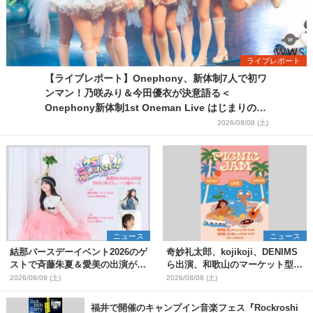
ライブレポート
【ライブレポート】Onephony、新体制7人で初ワ
ンマン！乃咲みり＆今田優衣が決意語る＜
Onephony新体制1st Oneman Live はじまりの夏
＞
2026/08/08 (土)
ニュース
ニュース
結那バースデーイベント2026のゲ
奇妙礼太郎、kojikoji、DENIMS
ストで斉藤朱夏＆愛美の出演が決
ら出演、和歌山のマーケット型野
定
外イベント『PICNIC JAM
2026/08/08 (土)
2026/08/08 (土)
2026』早割チケット発売開始
福井で開催のキャンプイン音楽フェス『Rockroshi