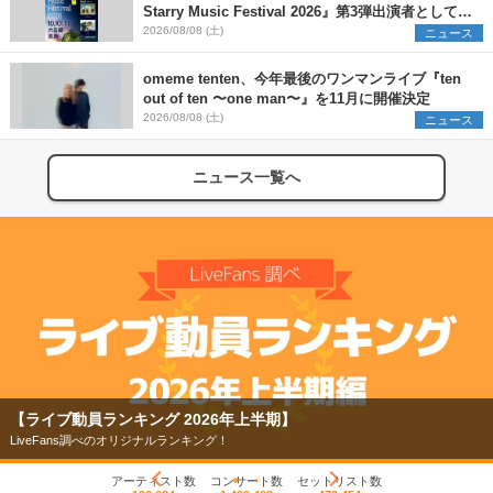
Starry Music Festival 2026』第3弾出演者として
SCOOBIE DO、かりゆし58、Reiを発表
2026/08/08 (土)
ニュース
omeme tenten、今年最後のワンマンライブ『ten
out of ten 〜one man〜』を11月に開催決定
2026/08/08 (土)
ニュース
ニュース一覧へ
【ライブ動員ランキング 2026年上半期】
LiveFans調べのオリジナルランキング！
アーティスト数
コンサート数
セットリスト数