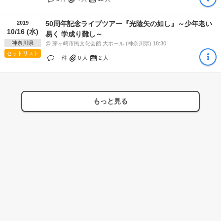
2019
50周年記念ライブツアー『光陰矢の如し』～少年老い
10/16 (水)
易く 学成り難し～
神奈川県
@ 茅ヶ崎市民文化会館 大ホール (神奈川県) 18:30
セットリスト
-- 件
0
人
2
人
もっと見る