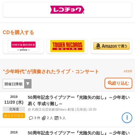
CDを購入する
“少年時代”が演奏されたライブ・コンサート
453件
絞り込む
2019
50周年記念ライブツアー『光陰矢の如し』～少年老い
11/20 (水)
易く 学成り難し～
北海道
@ 札幌文化芸術劇場hitaru 劇場 (北海道) 18:30
セットリスト
3 件
2
人
5
人
2019
50周年記念ライブツアー『光陰矢の如し』～少年老い