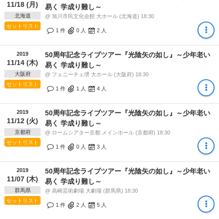
11/18 (月)
易く 学成り難し～
北海道
@ 旭川市民文化会館 大ホール (北海道) 18:30
セットリスト
1 件
0
人
2
人
2019
50周年記念ライブツアー『光陰矢の如し』～少年老い
11/14 (木)
易く 学成り難し～
大阪府
@ フェニーチェ堺 大ホール (大阪府) 18:30
セットリスト
1 件
1
人
4
人
2019
50周年記念ライブツアー『光陰矢の如し』～少年老い
11/12 (火)
易く 学成り難し～
京都府
@ ロームシアター京都 メインホール (京都府) 18:30
セットリスト
1 件
0
人
3
人
2019
50周年記念ライブツアー『光陰矢の如し』～少年老い
11/07 (木)
易く 学成り難し～
群馬県
@ 高崎芸術劇場 大劇場 (群馬県) 18:30
セットリスト
1 件
2
人
5
人