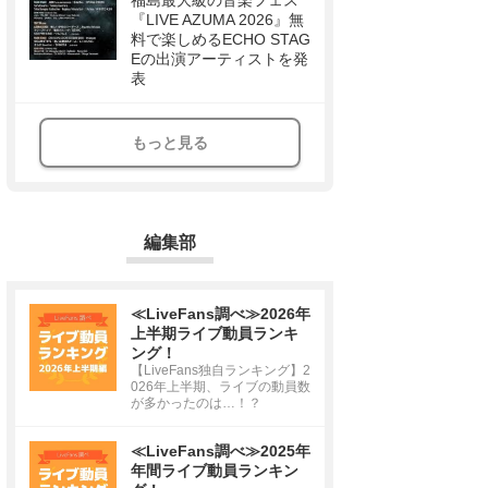
福島最大級の音楽フェス
『LIVE AZUMA 2026』無
料で楽しめるECHO STAG
Eの出演アーティストを発
表
もっと見る
編集部
≪LiveFans調べ≫2026年
上半期ライブ動員ランキ
ング！
【LiveFans独自ランキング】2
026年上半期、ライブの動員数
が多かったのは…！？
≪LiveFans調べ≫2025年
年間ライブ動員ランキン