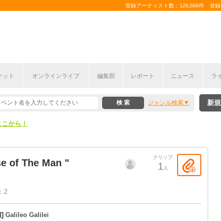
登録アーティスト数：126,666件 登録コ
ケット
オンラインライブ
編集部
レポート
ニュース
ラ
ここから！
新規
ジャンル検索
上半期編発表！
ここから！
上半期編発表！
クリップ
se of The Man "
1
人
：2
演]
Galileo Galilei