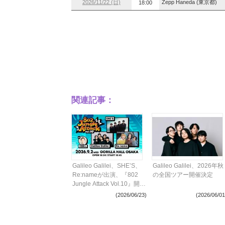
2026/11/22 (日)
Zepp Haneda (東京都)
18:00
関連記事：
Galileo Galilei、SHE’S、
Galileo Galilei、2026年秋
Re:nameが出演、『802
の全国ツアー開催決定
Jungle Attack Vol.10』開催
決定
(2026/06/23)
(2026/06/01