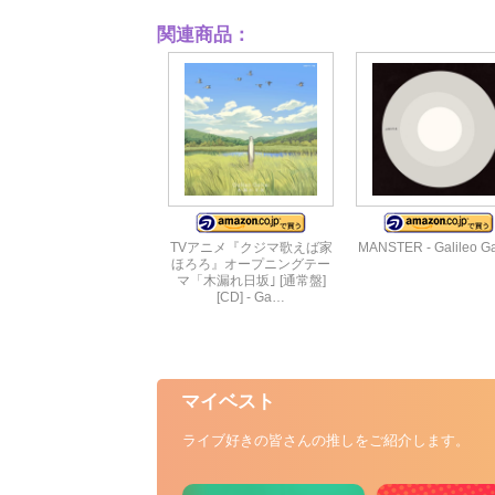
関連商品：
TVアニメ『クジマ歌えば家
MANSTER - Galileo Gal
ほろろ』オープニングテー
マ「木漏れ日坂｣ [通常盤]
[CD] - Ga…
マイベスト
ライブ好きの皆さんの推しをご紹介します。