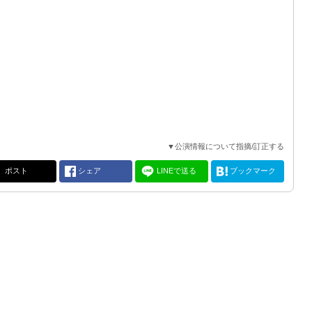
▼公演情報について指摘/訂正する
ポスト
シェア
LINEで送る
ブックマーク