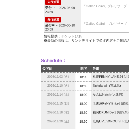
先行抽選
「Galileo Galilei」プレリザーブ
受付中
～2026-08-09
23:59
先行抽選
「Galileo Galilei」プレリザーブ
受付中
～2026-08-10
23:59
情報提供：
チケットぴあ
※最新の情報は、リンク先サイトで必ず内容をご確認
Schedule：
公演日
開演
詳細
2026/11/03 (火)
札幌PENNY LANE 24 (
18:00
2026/11/10 (火)
仙台darwin (宮城県)
18:30
2026/11/14 (土)
なんばHatch (大阪府)
18:00
2026/11/15 (日)
名古屋ReNY limited (愛知
18:00
2026/11/18 (水)
福岡DRUM Be-1 (福岡県)
18:30
2026/11/20 (金)
広島LIVE VANQUISH (
18:30