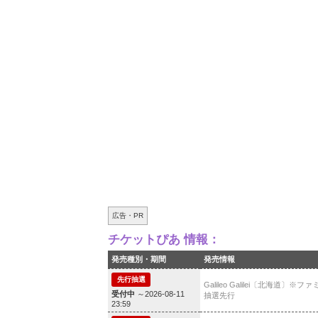
広告・PR
チケットぴあ 情報：
発売種別・期間
発売情報
先行抽選
Galileo Galilei〔北海道〕※
受付中
～2026-08-11
抽選先行
23:59