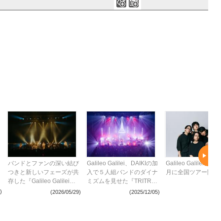
0
0
バンドとファンの深い結び
Galileo Galilei、DAIKIの加
Galileo Galilei、20
つきと新しいフェーズが共
入で５人組バンドのダイナ
月に全国ツアー開催
存した『Galileo Galilei
ミズムを見せた『TRITRAL
Tour 2026 “NAKED
TOUR』東京公演をレポー
)
(2026/05/29)
(2025/12/05)
(202
HERO”』横浜公演レポー
ト
ト