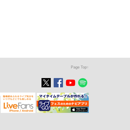
Page Top↑