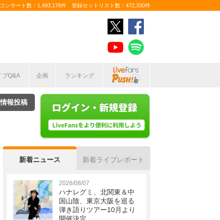
ンサート数：1,493,178件 登録セットリスト数：472,330件
イブQ&A
企画
ランキング
情報投稿
新着ニュース
新着ライブレポート
2026/08/07
ハナレグミ、北関東＆中
国山陰、東京大阪を巡る
弾き語りツアー10月より
開催決定