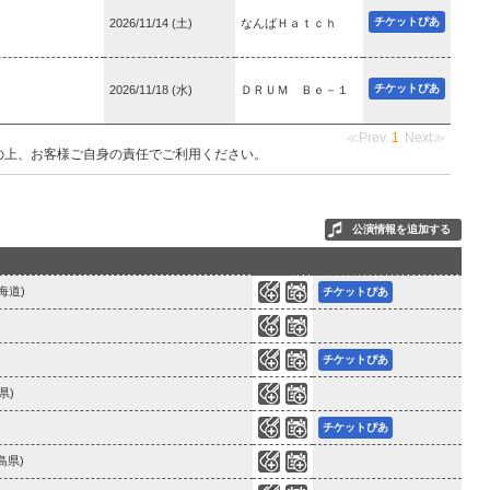
チケットぴあ
2026/11/14 (土)
なんばＨａｔｃｈ
チケットぴあ
2026/11/18 (水)
ＤＲＵＭ Ｂｅ－１
≪Prev
1
Next≫
の上、お客様ご自身の責任でご利用ください。
公演情報を追加する
0
0
北海道)
チケットぴあ
0
0
0
1
チケットぴあ
0
1
県)
0
0
チケットぴあ
0
0
広島県)