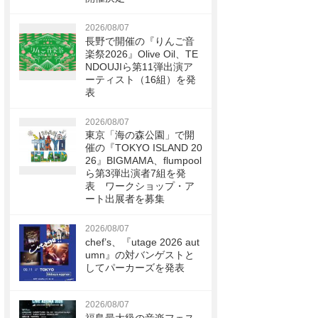
2026/08/07
長野で開催の『りんご音
楽祭2026』Olive Oil、TE
NDOUJIら第11弾出演ア
ーティスト（16組）を発
表
2026/08/07
東京「海の森公園」で開
催の『TOKYO ISLAND 20
26』BIGMAMA、flumpool
ら第3弾出演者7組を発
表 ワークショップ・ア
ート出展者を募集
2026/08/07
chef’s、『utage 2026 aut
umn』の対バンゲストと
してパーカーズを発表
2026/08/07