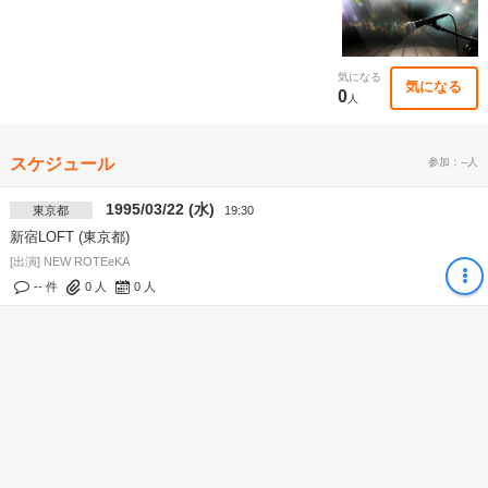
気になる
気になる
0
人
スケジュール
参加：--人
1995/03/22 (水)
東京都
19:30
新宿LOFT (東京都)
[出演] NEW ROTEeKA
-- 件
0
人
0
人