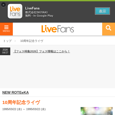
×
LiveFans
表示
株式会社SKIYAKI
無料 - In Google Play
MENU
2026
【フェス特集2026】フェス情報はここから！
04/27
トップ
10周年記念ライヴ
2026
【ライブ動員ランキング】2026年上半期編発表！
07/28
2026
【フェス特集2026】フェス情報はここから！
04/27
2026
【ライブ動員ランキング】2026年上半期編発表！
07/28
NEW ROTEeKA
10周年記念ライヴ
1995/03/22 (水) ～ 1995/03/22 (水)