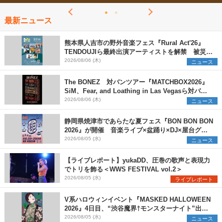
最新ニュース
熊本県人吉市の野外音楽フェス『Rural Act'26』
TENDOUJIら最終出演アーティストを解禁 被災地
支援プロジェクトの始動も発表
2026/08/06 (木)
ニュース
The BONEZ 対バンツアー『MATCHBOX2026』
SiM、Fear, and Loathing in Las Vegasら対バン
アーティストを一斉解禁
2026/08/06 (木)
ニュース
静岡県焼津市であらたな夏フェス『BON BON BON
2026』が開催 音楽ライブ×盆踊り×DJ×屋台グル
メ×ランタンナイトで彩る2日間
2026/08/05 (水)
ニュース
【ライブレポート】yukaDD、圧巻の歌声と表現力
でトリを飾る＜WWS FESTIVAL vol.2＞
2026/08/05 (水)
ライブレポート
V系ハロウィンイベント『MASKED HALLOWEEN
2026』4日目、“渋谷魔界†モンスターナイト”出演6
組を発表
2026/08/05 (水)
ニュース