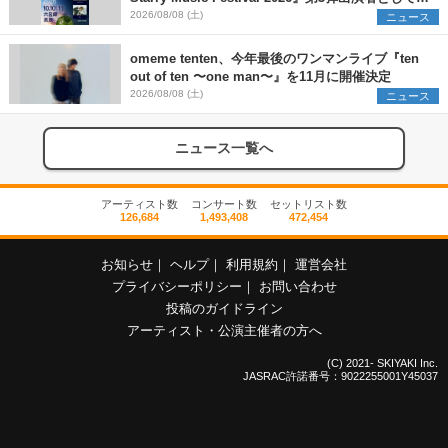
SCOOBIE DO、かりゆし58、Reiを発表
2026/08/08 (土)
ニュース
omeme tenten、今年最後のワンマンライブ『ten
out of ten 〜one man〜』を11月に開催決定
2026/08/08 (土)
ニュース
ニュース一覧へ
アーティスト数
コンサート数
セットリスト数
126,684
1,493,408
472,454
お知らせ
｜
ヘルプ
｜
利用規約
｜
運営会社
プライバシーポリシー
｜
お問い合わせ
投稿のガイドライン
アーティスト・公演主催者の方へ
(C) 2021- SKIYAKI Inc.
JASRAC許諾番号：9022255001Y45037