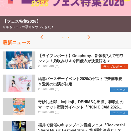
【フェス特集2026】
今年もフェスの季節がやってきた！
最新ニュース
【ライブレポート】Onephony、新体制7人で初ワ
ンマン！乃咲みり＆今田優衣が決意語る＜
Onephony新体制1st Oneman Live はじまりの夏
2026/08/08 (土)
ライブレポート
＞
結那バースデーイベント2026のゲストで斉藤朱夏
＆愛美の出演が決定
2026/08/08 (土)
ニュース
奇妙礼太郎、kojikoji、DENIMSら出演、和歌山の
マーケット型野外イベント『PICNIC JAM 2026』
早割チケット発売開始
2026/08/08 (土)
ニュース
福井で開催のキャンプイン音楽フェス『Rockroshi
Starry Music Festival 2026』第3弾出演者として